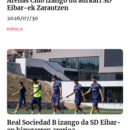
Arenas Club izango du aurkari SD
Eibar-ek Zarautzen
2026/07/30
KIROLA
Real Sociedad B izango da SD Eibar-