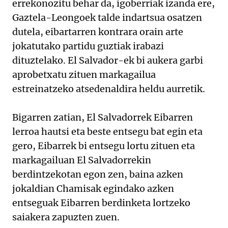
errekonozitu behar da, igoberriak izanda ere,
Gaztela-Leongoek talde indartsua osatzen
dutela, eibartarren kontrara orain arte
jokatutako partidu guztiak irabazi
dituztelako. El Salvador-ek bi aukera garbi
aprobetxatu zituen markagailua
estreinatzeko atsedenaldira heldu aurretik.
Bigarren zatian, El Salvadorrek Eibarren
lerroa hautsi eta beste entsegu bat egin eta
gero, Eibarrek bi entsegu lortu zituen eta
markagailuan El Salvadorrekin
berdintzekotan egon zen, baina azken
jokaldian Chamisak egindako azken
entseguak Eibarren berdinketa lortzeko
saiakera zapuzten zuen.