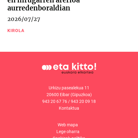
en hirugarren arerioa
aurredenboraldian
2026/07/27
KIROLA
Urkizu pasealekua 11
20600 Eibar (Gipuzkoa)
943 20 67 76
/
943 20 09 18
Kontaktua
Web mapa
Lege oharra