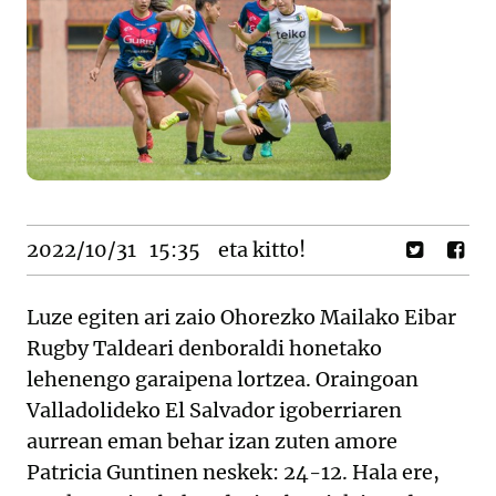
2022/10/31
15:35
eta kitto!
Luze egiten ari zaio Ohorezko Mailako Eibar
Rugby Taldeari denboraldi honetako
lehenengo garaipena lortzea. Oraingoan
Valladolideko El Salvador igoberriaren
aurrean eman behar izan zuten amore
Patricia Guntinen neskek: 24-12. Hala ere,