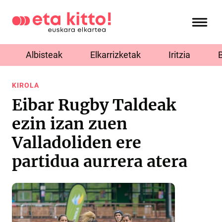
Albisteak
Elkarrizketak
Iritzia
KIROLA
Eibar Rugby Taldeak
ezin izan zuen
Valladoliden ere
partidua aurrera atera