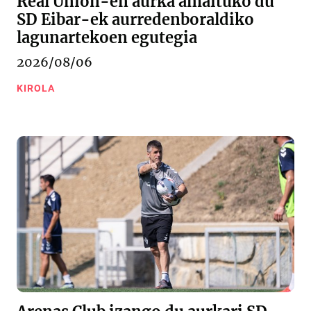
Real Unión-en aurka amaituko du
SD Eibar-ek aurredenboraldiko
lagunartekoen egutegia
2026/08/06
KIROLA