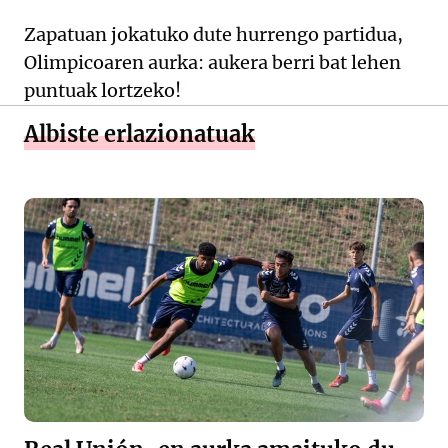
Zapatuan jokatuko dute hurrengo partidua,
Olimpicoaren aurka: aukera berri bat lehen
puntuak lortzeko!
Albiste erlazionatuak