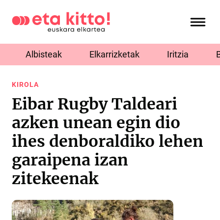
Albisteak
Elkarrizketak
Iritzia
KIROLA
Eibar Rugby Taldeari
azken unean egin dio
ihes denboraldiko lehen
garaipena izan
zitekeenak