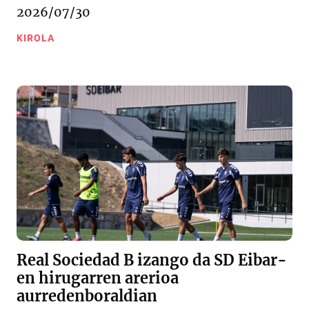
2026/07/30
KIROLA
Real Sociedad B izango da SD Eibar-
en hirugarren arerioa
aurredenboraldian