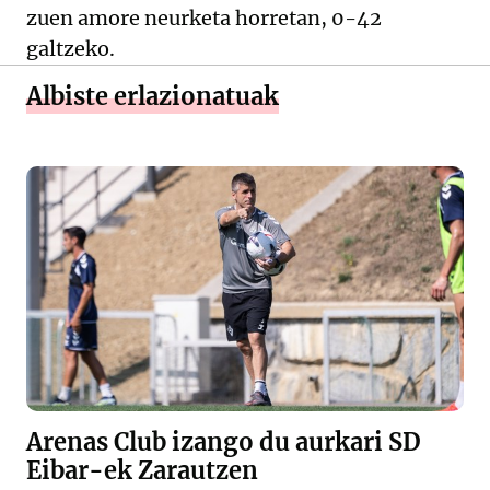
zuen amore neurketa horretan, 0-42
galtzeko.
Albiste erlazionatuak
Arenas Club izango du aurkari SD
Eibar-ek Zarautzen