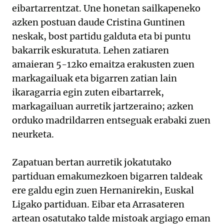
eibartarrentzat. Une honetan sailkapeneko
azken postuan daude Cristina Guntinen
neskak, bost partidu galduta eta bi puntu
bakarrik eskuratuta. Lehen zatiaren
amaieran 5-12ko emaitza erakusten zuen
markagailuak eta bigarren zatian lain
ikaragarria egin zuten eibartarrek,
markagailuan aurretik jartzeraino; azken
orduko madrildarren entseguak erabaki zuen
neurketa.
Zapatuan bertan aurretik jokatutako
partiduan emakumezkoen bigarren taldeak
ere galdu egin zuen Hernanirekin, Euskal
Ligako partiduan. Eibar eta Arrasateren
artean osatutako talde mistoak argiago eman