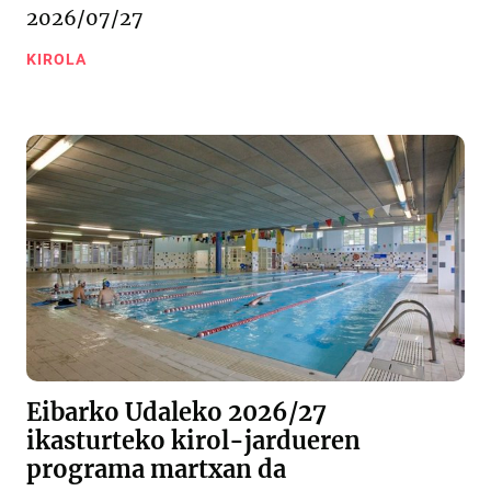
2026/07/27
KIROLA
Eibarko Udaleko 2026/27
ikasturteko kirol-jardueren
programa martxan da