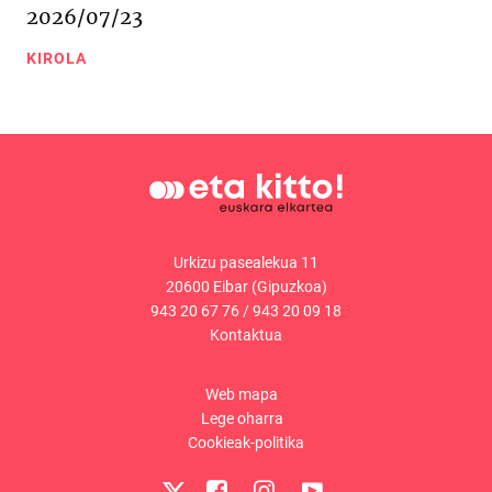
2026/07/23
KIROLA
Urkizu pasealekua 11
20600 Eibar (Gipuzkoa)
943 20 67 76
/
943 20 09 18
Kontaktua
Web mapa
Lege oharra
Cookieak-politika