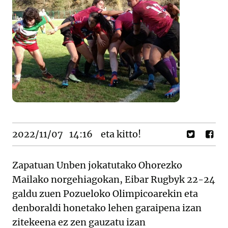
2022/11/07
14:16
eta kitto!
Zapatuan Unben jokatutako Ohorezko
Mailako norgehiagokan, Eibar Rugbyk 22-24
galdu zuen Pozueloko Olimpicoarekin eta
denboraldi honetako lehen garaipena izan
zitekeena ez zen gauzatu izan