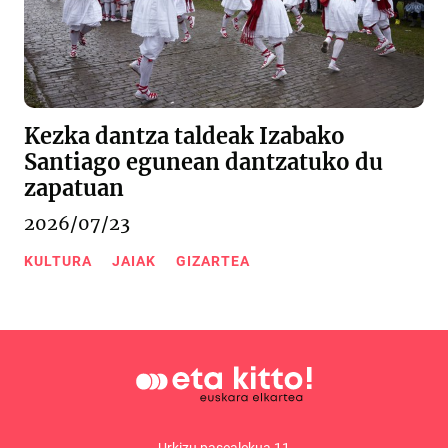
Kezka dantza taldeak Izabako
Santiago egunean dantzatuko du
zapatuan
2026/07/23
KULTURA
JAIAK
GIZARTEA