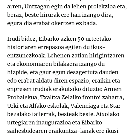
arren, Untzagan egin da lehen proiekzioa eta,
beraz, beste hirurak ere han izango dira,
eguraldia erabat okertzen ez bada.
Irudi bidez, Eibarko azken 50 urteetako
historiaren errepasoa egiten du ikus-
entzunezkoak. Lehenen zatian hirigintzaren
eta ekonomiaren bilakaera izango du
hizpide, eta gaur egun desagertuta dauden
edo erabat aldatu diren espazio, eraikin eta
enpresen irudiak erakutsiko dituzte: Armen
Probalekua, Txaltxa Zelaiko frontoi zaharra,
Urki eta Alfako eskolak, Valenciaga eta Star
bezalako tailerrak, besteak beste. Aixolako
urtegiaren inaugurazioa eta Eibarko
saihesbidearen eraikuntza-lanak ere ikusi