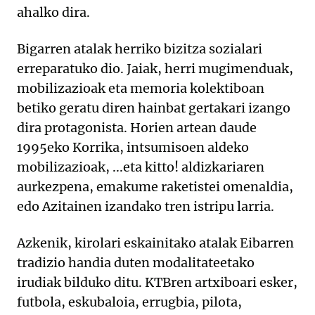
ahalko dira.
Bigarren atalak herriko bizitza sozialari
erreparatuko dio. Jaiak, herri mugimenduak,
mobilizazioak eta memoria kolektiboan
betiko geratu diren hainbat gertakari izango
dira protagonista. Horien artean daude
1995eko Korrika, intsumisoen aldeko
mobilizazioak, ...eta kitto! aldizkariaren
aurkezpena, emakume raketistei omenaldia,
edo Azitainen izandako tren istripu larria.
Azkenik, kirolari eskainitako atalak Eibarren
tradizio handia duten modalitateetako
irudiak bilduko ditu. KTBren artxiboari esker,
futbola, eskubaloia, errugbia, pilota,