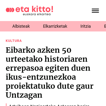
Albisteak
Elkarrizketak
Iritzia
KULTURA
Eibarko azken 50
urteetako historiaren
errepasoa egiten duen
ikus-entzunezkoa
proiektatuko dute gaur
Untzagan