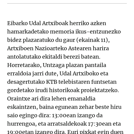
Eibarko Udal Artxiboak herriko azken
hamarkadetako memoria ikus-entzunezko
bidez plazaratuko du gaur (ekainak 11),
Artxiboen Nazioarteko Astearen harira
antolatutako ekitaldi berezi batean.
Horretarako, Untzaga plazan pantaila
erraldoia jarri dute, Udal Artxiboko eta
desagertutako KTB telebistaren funtsetan
gordetako irudi historikoak proiektatzeko.
Oraintxe ari dira lehen emanaldia
eskaintzen, baina egunean zehar beste hiru
saio egingo dira: 13:00ean izango da
hurrengoa, eta arratsaldekoak 17:30ean eta
19:00etan izango dira. Euri pixkat egin duen