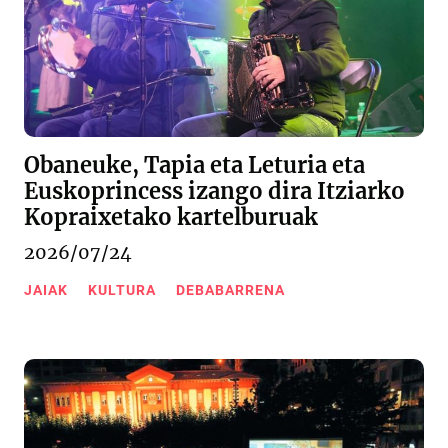
Obaneuke, Tapia eta Leturia eta
Euskoprincess izango dira Itziarko
Kopraixetako kartelburuak
2026/07/24
JAIAK
KULTURA
DEBABARRENA