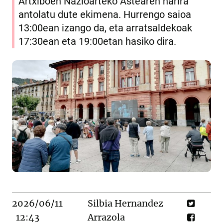
Artxiboen Nazioarteko Astearen harira
antolatu dute ekimena. Hurrengo saioa
13:00ean izango da, eta arratsaldekoak
17:30ean eta 19:00etan hasiko dira.
2026/06/11
Silbia Hernandez
12:43
Arrazola