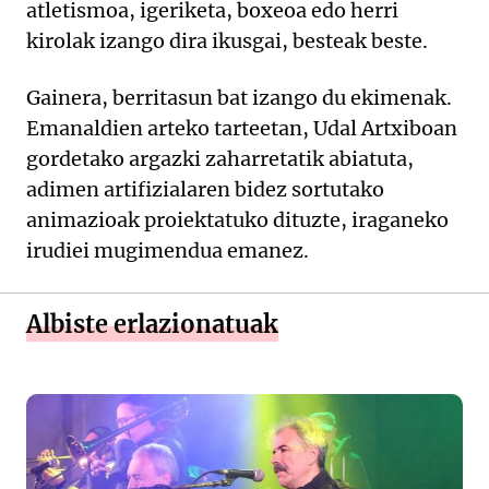
atletismoa, igeriketa, boxeoa edo herri
kirolak izango dira ikusgai, besteak beste.
Gainera, berritasun bat izango du ekimenak.
Emanaldien arteko tarteetan, Udal Artxiboan
gordetako argazki zaharretatik abiatuta,
adimen artifizialaren bidez sortutako
animazioak proiektatuko dituzte, iraganeko
irudiei mugimendua emanez.
Albiste erlazionatuak