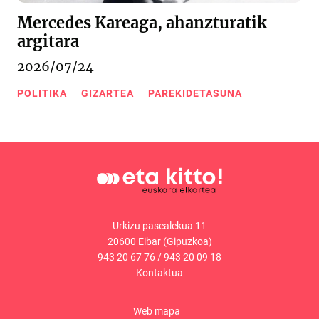
Mercedes Kareaga, ahanzturatik
argitara
2026/07/24
POLITIKA
GIZARTEA
PAREKIDETASUNA
Urkizu pasealekua 11
20600 Eibar (Gipuzkoa)
943 20 67 76
/
943 20 09 18
Kontaktua
Web mapa