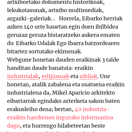
artxiboetako dokumentu historikoak,
lekukotasunak, artxibo multimediak,
argazki-galeriak... Horrela, Eibarko herriak
azken 140 urte hauetan egin duen ibilbidea
geruzaz geruza bistaratzeko aukera ematen
du Eibarko Udalak Ego Ibarra batzordearen
bitartez sortutako ekimenak.
Webgune honetan dauden eraikinak 3 talde
handitan daude banatuta: eraikin
industrialak
,
erlijiosoak
eta
zibilak
. Une
honetan, atalik zabalena eta osatuena eraikin
industrialena da, Mikel Aparicio arkitekto
eibartarrak egindako azterketa sakon baten
erakusleiho dena; bertan,
40 industria-
eraikin handienen inguruko informazioa
dago
, eta hurrengo hilabeteetan beste