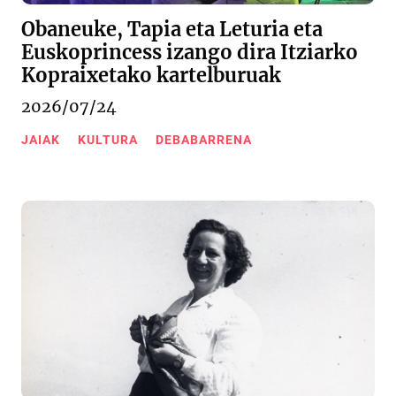
Obaneuke, Tapia eta Leturia eta
Euskoprincess izango dira Itziarko
Kopraixetako kartelburuak
2026/07/24
JAIAK
KULTURA
DEBABARRENA