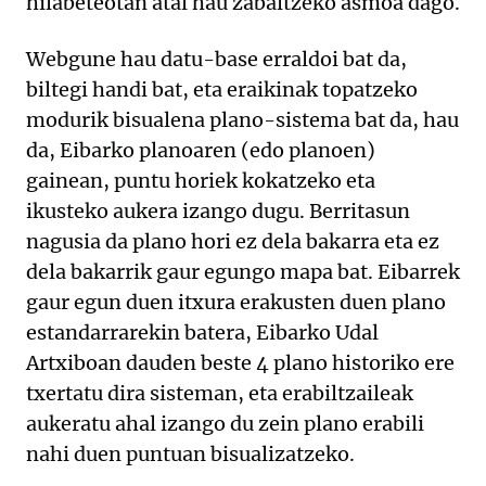
hilabeteotan atal hau zabaltzeko asmoa dago.
Webgune hau datu-base erraldoi bat da,
biltegi handi bat, eta eraikinak topatzeko
modurik bisualena plano-sistema bat da, hau
da, Eibarko planoaren (edo planoen)
gainean, puntu horiek kokatzeko eta
ikusteko aukera izango dugu. Berritasun
nagusia da plano hori ez dela bakarra eta ez
dela bakarrik gaur egungo mapa bat. Eibarrek
gaur egun duen itxura erakusten duen plano
estandarrarekin batera, Eibarko Udal
Artxiboan dauden beste 4 plano historiko ere
txertatu dira sisteman, eta erabiltzaileak
aukeratu ahal izango du zein plano erabili
nahi duen puntuan bisualizatzeko.