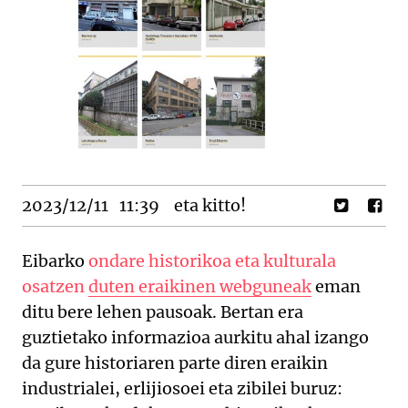
2023/12/11
11:39
eta kitto!
Eibarko
ondare historikoa eta kulturala
osatzen duten eraikinen webguneak
eman
ditu bere lehen pausoak. Bertan era
guztietako informazioa aurkitu ahal izango
da gure historiaren parte diren eraikin
industrialei, erlijiosoei eta zibilei buruz: