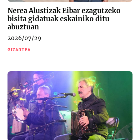
Nerea Alustizak Eibar ezagutzeko
bisita gidatuak eskainiko ditu
abuztuan
2026/07/29
GIZARTEA