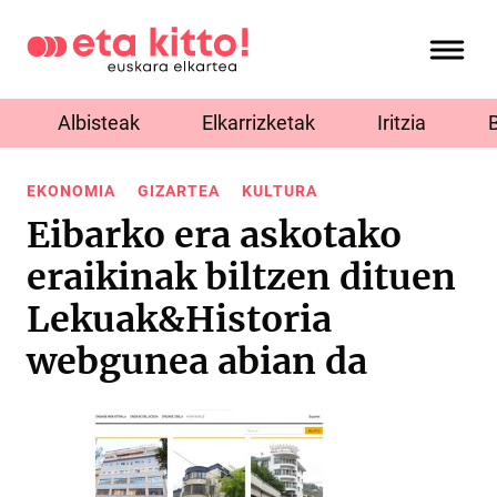
Albisteak
Elkarrizketak
Iritzia
EKONOMIA
GIZARTEA
KULTURA
Eibarko era askotako
eraikinak biltzen dituen
Lekuak&Historia
webgunea abian da