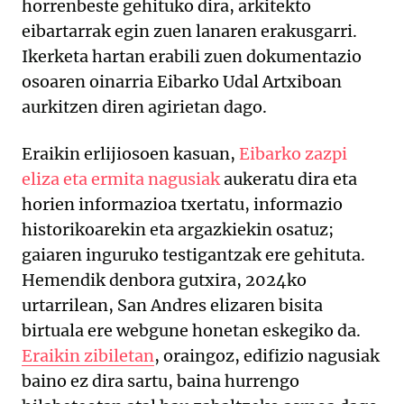
horrenbeste gehituko dira, arkitekto
eibartarrak egin zuen lanaren erakusgarri.
Ikerketa hartan erabili zuen dokumentazio
osoaren oinarria Eibarko Udal Artxiboan
aurkitzen diren agirietan dago.
Eraikin erlijiosoen kasuan,
Eibarko zazpi
eliza eta ermita nagusiak
aukeratu dira eta
horien informazioa txertatu, informazio
historikoarekin eta argazkiekin osatuz;
gaiaren inguruko testigantzak ere gehituta.
Hemendik denbora gutxira, 2024ko
urtarrilean, San Andres elizaren bisita
birtuala ere webgune honetan eskegiko da.
Eraikin zibiletan
, oraingoz, edifizio nagusiak
baino ez dira sartu, baina hurrengo