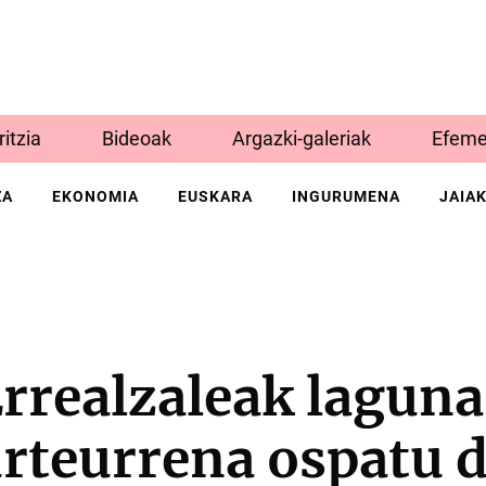
Iritzia
Bideoak
Argazki-galeriak
Efeme
ZA
EKONOMIA
EUSKARA
INGURUMENA
JAIA
rrealzaleak laguna
urteurrena ospatu 