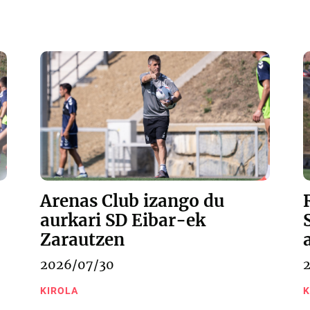
Arenas Club izango du
aurkari SD Eibar-ek
Zarautzen
2026/07/30
KIROLA
K