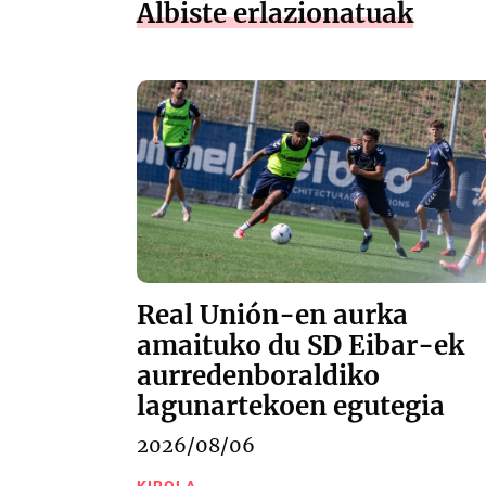
Albiste erlazionatuak
Real Unión-en aurka
amaituko du SD Eibar-ek
aurredenboraldiko
lagunartekoen egutegia
2026/08/06
KIROLA