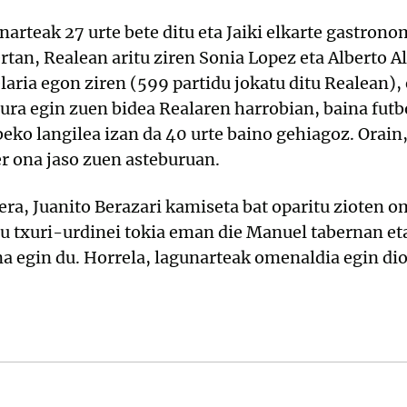
narteak 27 urte bete ditu eta Jaiki elkarte gastron
rtan, Realean aritu ziren Sonia Lopez eta Alberto Al
elaria egon ziren (599 partidu jokatu ditu Realean),
ura egin zuen bidea Realaren harrobian, baina futb
beko langilea izan da 40 urte baino gehiagoz. Orain,
r ona jaso zuen asteburuan.
era, Juanito Berazari kamiseta bat oparitu zioten o
u txuri-urdinei tokia eman die Manuel tabernan et
na egin du. Horrela, lagunarteak omenaldia egin di