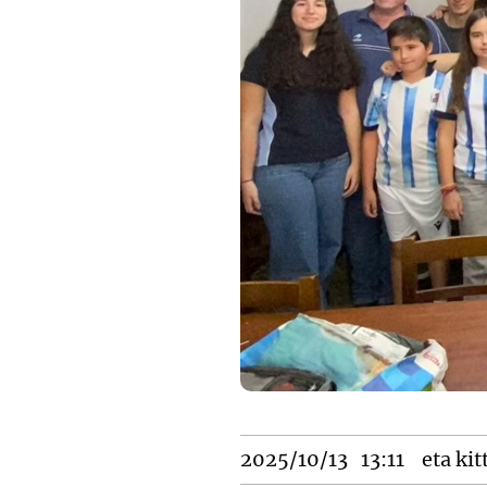
2025/10/13
13:11
eta kit