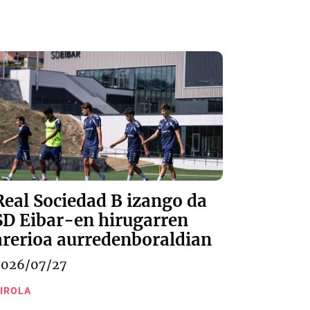
Real Sociedad B izango da
SD Eibar-en hirugarren
arerioa aurredenboraldian
2026/07/27
IROLA