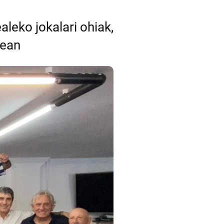
aleko jokalari ohiak,
nean