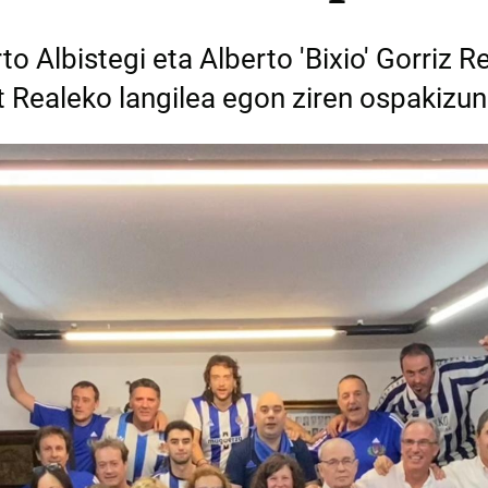
o Albistegi eta Alberto 'Bixio' Gorriz Re
t Realeko langilea egon ziren ospakizu