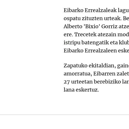
Eibarko Errealzaleak lagu
ospatu zituzten urteak. Be
Alberto 'Bixio' Gorriz atz
ere. Trecetek atezain mod
istripu batengatik eta klu
Eibarko Errealzaleen eske
Zapatuko ekitaldian, gain
amorratua, Eibarren zalet
27 urteetan berebiziko la
lana eskertuz.