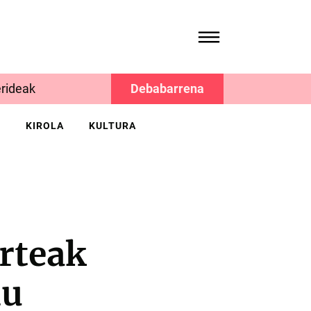
rideak
Debabarrena
K
KIROLA
KULTURA
rteak
du