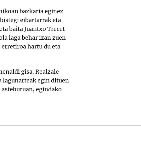
omikoan bazkaria eginez
bistegi eibartarrak eta
 eta baita Juantxo Trecet
ola laga behar izan zuen
 erretiroa hartu du eta
menaldi gisa. Realzale
a lagunarteak egin dituen
o asteburuan, egindako