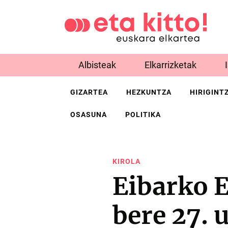
Albisteak
Elkarrizketak
GIZARTEA
HEZKUNTZA
HIRIGINT
OSASUNA
POLITIKA
KIROLA
Eibarko E
bere 27. 