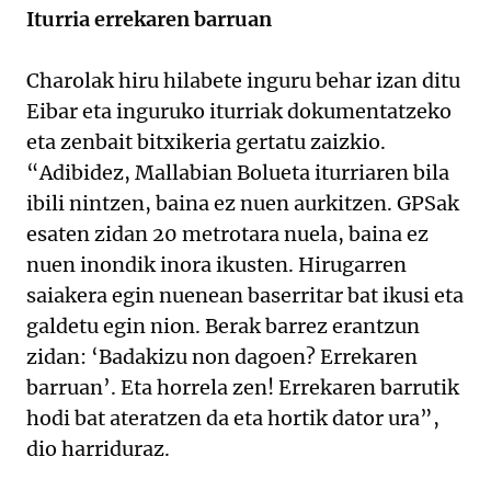
Iturria errekaren barruan
Charolak hiru hilabete inguru behar izan ditu
Eibar eta inguruko iturriak dokumentatzeko
eta zenbait bitxikeria gertatu zaizkio.
“Adibidez, Mallabian Bolueta iturriaren bila
ibili nintzen, baina ez nuen aurkitzen. GPSak
esaten zidan 20 metrotara nuela, baina ez
nuen inondik inora ikusten. Hirugarren
saiakera egin nuenean baserritar bat ikusi eta
galdetu egin nion. Berak barrez erantzun
zidan: ‘Badakizu non dagoen? Errekaren
barruan’. Eta horrela zen! Errekaren barrutik
hodi bat ateratzen da eta hortik dator ura”,
dio harriduraz.