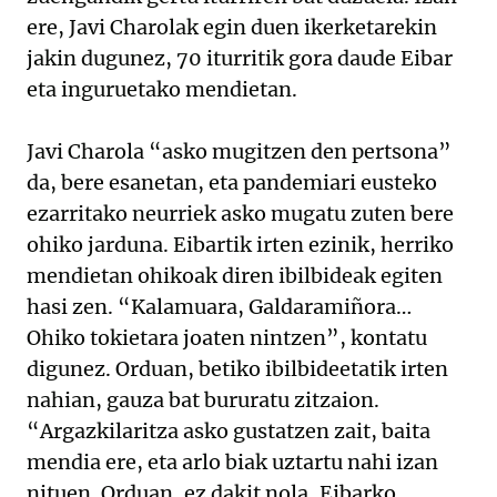
ere, Javi Charolak egin duen ikerketarekin
jakin dugunez, 70 iturritik gora daude Eibar
eta inguruetako mendietan.
Javi Charola “asko mugitzen den pertsona”
da, bere esanetan, eta pandemiari eusteko
ezarritako neurriek asko mugatu zuten bere
ohiko jarduna. Eibartik irten ezinik, herriko
mendietan ohikoak diren ibilbideak egiten
hasi zen. “Kalamuara, Galdaramiñora…
Ohiko tokietara joaten nintzen”, kontatu
digunez. Orduan, betiko ibilbideetatik irten
nahian, gauza bat bururatu zitzaion.
“Argazkilaritza asko gustatzen zait, baita
mendia ere, eta arlo biak uztartu nahi izan
nituen. Orduan, ez dakit nola, Eibarko