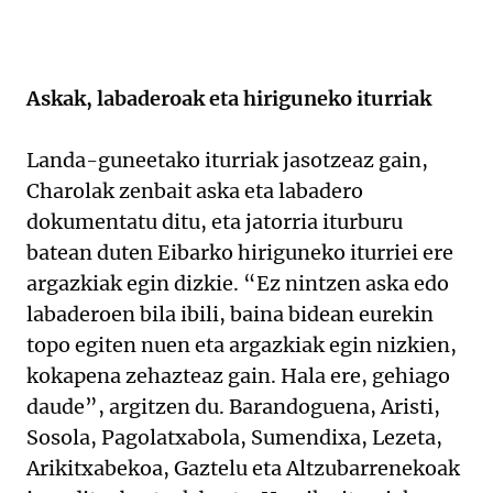
Askak, labaderoak eta hiriguneko iturriak
Landa-guneetako iturriak jasotzeaz gain,
Charolak zenbait aska eta labadero
dokumentatu ditu, eta jatorria iturburu
batean duten Eibarko hiriguneko iturriei ere
argazkiak egin dizkie. “Ez nintzen aska edo
labaderoen bila ibili, baina bidean eurekin
topo egiten nuen eta argazkiak egin nizkien,
kokapena zehazteaz gain. Hala ere, gehiago
daude”, argitzen du. Barandoguena, Aristi,
Sosola, Pagolatxabola, Sumendixa, Lezeta,
Arikitxabekoa, Gaztelu eta Altzubarrenekoak