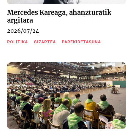
Mercedes Kareaga, ahanzturatik
argitara
2026/07/24
POLITIKA
GIZARTEA
PAREKIDETASUNA