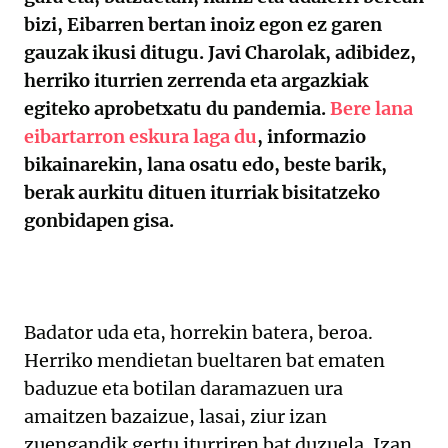
bizi, Eibarren bertan inoiz egon ez garen
gauzak ikusi ditugu. Javi Charolak, adibidez,
herriko iturrien zerrenda eta argazkiak
egiteko aprobetxatu du pandemia.
Bere lana
eibartarron eskura laga du
, informazio
bikainarekin, lana osatu edo, beste barik,
berak aurkitu dituen iturriak bisitatzeko
gonbidapen gisa.
Badator uda eta, horrekin batera, beroa.
Herriko mendietan bueltaren bat ematen
baduzue eta botilan daramazuen ura
amaitzen bazaizue, lasai, ziur izan
zuengandik gertu iturriren bat duzuela. Izan