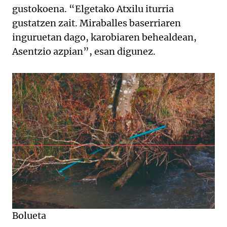
gustokoena. “Elgetako Atxilu iturria
gustatzen zait. Miraballes baserriaren
inguruetan dago, karobiaren behealdean,
Asentzio azpian”, esan digunez.
Bolueta