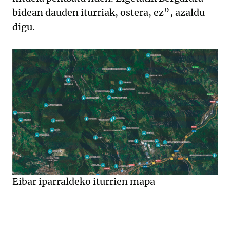
bidean dauden iturriak, ostera, ez”, azaldu
digu.
Eibar iparraldeko iturrien mapa