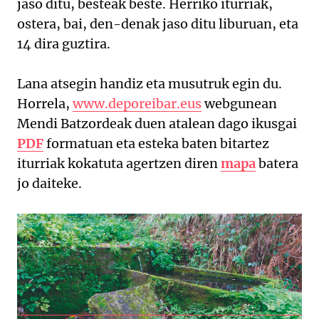
jaso ditu, besteak beste. Herriko iturriak,
ostera, bai, den-denak jaso ditu liburuan, eta
14 dira guztira.
Lana atsegin handiz eta musutruk egin du.
Horrela,
www.deporeibar.eus
webgunean
Mendi Batzordeak duen atalean dago ikusgai
PDF
formatuan eta esteka baten bitartez
iturriak kokatuta agertzen diren
mapa
batera
jo daiteke.