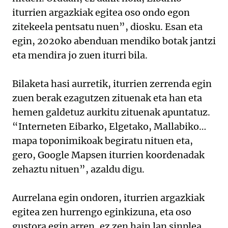
iturrien argazkiak egitea oso ondo egon
zitekeela pentsatu nuen”, diosku. Esan eta
egin, 2020ko abenduan mendiko botak jantzi
eta mendira jo zuen iturri bila.
Bilaketa hasi aurretik, iturrien zerrenda egin
zuen berak ezagutzen zituenak eta han eta
hemen galdetuz aurkitu zituenak apuntatuz.
“Interneten Eibarko, Elgetako, Mallabiko…
mapa toponimikoak begiratu nituen eta,
gero, Google Mapsen iturrien koordenadak
zehaztu nituen”, azaldu digu.
Aurrelana egin ondoren, iturrien argazkiak
egitea zen hurrengo eginkizuna, eta oso
gustora egin arren, ez zen hain lan sinplea