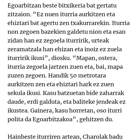
Egoarbitzan beste bitxikeria bat gertatu
zitzaion. “Ez nuen iturria aurkitzen eta
ehiztari bat agertu zen txakurrarekin. Iturria
non zegoen bazekien galdetu nion eta esan
zidan han ez zegoela iturririk, urteak
zeramatzala han ehizan eta inoiz ez zuela
iturririk ikusi”, diosku. “Mapan, ostera,
iturria zegoela jartzen zuen eta, bai, mapa
zuzen zegoen. Handik 50 metrotara
aurkitzen zen eta ehiztari hark ez zuen
sekula ikusi. Kasu batzuetan bide zaharrak
daude, erdi galduta, eta baliteke jendeak ez
ikustea. Gainera, kasu horretan, oso iturri
polita da Egoarbitzakoa”, gehitzen du.
Hainbeste iturriren artean, Charolak badu