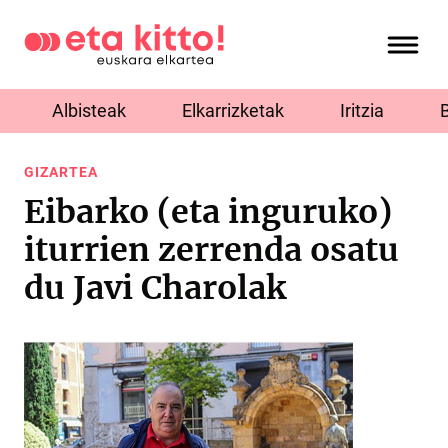
Albisteak
Elkarrizketak
Iritzia
GIZARTEA
Eibarko (eta inguruko)
iturrien zerrenda osatu
du Javi Charolak