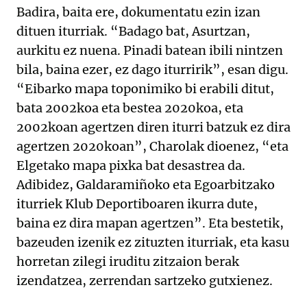
Badira, baita ere, dokumentatu ezin izan
dituen iturriak. “Badago bat, Asurtzan,
aurkitu ez nuena. Pinadi batean ibili nintzen
bila, baina ezer, ez dago iturririk”, esan digu.
“Eibarko mapa toponimiko bi erabili ditut,
bata 2002koa eta bestea 2020koa, eta
2002koan agertzen diren iturri batzuk ez dira
agertzen 2020koan”, Charolak dioenez, “eta
Elgetako mapa pixka bat desastrea da.
Adibidez, Galdaramiñoko eta Egoarbitzako
iturriek Klub Deportiboaren ikurra dute,
baina ez dira mapan agertzen”. Eta bestetik,
bazeuden izenik ez zituzten iturriak, eta kasu
horretan zilegi iruditu zitzaion berak
izendatzea, zerrendan sartzeko gutxienez.