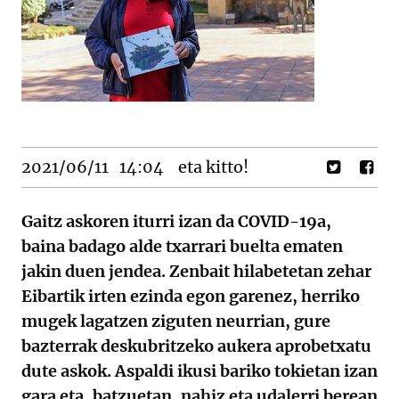
2021/06/11
14:04
eta kitto!
Gaitz askoren iturri izan da COVID-19a,
baina badago alde txarrari buelta ematen
jakin duen jendea. Zenbait hilabetetan zehar
Eibartik irten ezinda egon garenez, herriko
mugek lagatzen ziguten neurrian, gure
bazterrak deskubritzeko aukera aprobetxatu
dute askok. Aspaldi ikusi bariko tokietan izan
gara eta, batzuetan, nahiz eta udalerri berean