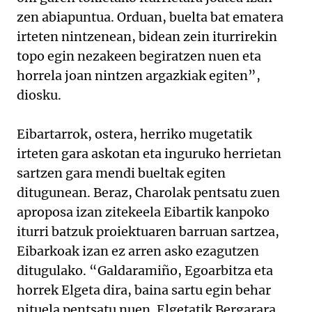
zen abiapuntua. Orduan, buelta bat ematera
irteten nintzenean, bidean zein iturrirekin
topo egin nezakeen begiratzen nuen eta
horrela joan nintzen argazkiak egiten”,
diosku.
Eibartarrok, ostera, herriko mugetatik
irteten gara askotan eta inguruko herrietan
sartzen gara mendi bueltak egiten
ditugunean. Beraz, Charolak pentsatu zuen
aproposa izan zitekeela Eibartik kanpoko
iturri batzuk proiektuaren barruan sartzea,
Eibarkoak izan ez arren asko ezagutzen
ditugulako. “Galdaramiño, Egoarbitza eta
horrek Elgeta dira, baina sartu egin behar
nituela pentsatu nuen. Elgetatik Bergarara