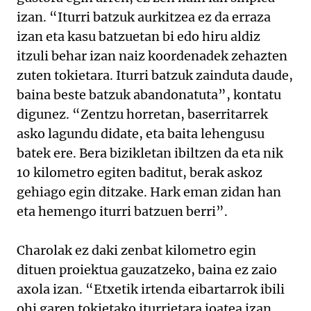
izan. “Iturri batzuk aurkitzea ez da erraza
izan eta kasu batzuetan bi edo hiru aldiz
itzuli behar izan naiz koordenadek zehazten
zuten tokietara. Iturri batzuk zainduta daude,
baina beste batzuk abandonatuta”, kontatu
digunez. “Zentzu horretan, baserritarrek
asko lagundu didate, eta baita lehengusu
batek ere. Bera bizikletan ibiltzen da eta nik
10 kilometro egiten baditut, berak askoz
gehiago egin ditzake. Hark eman zidan han
eta hemengo iturri batzuen berri”.
Charolak ez daki zenbat kilometro egin
dituen proiektua gauzatzeko, baina ez zaio
axola izan. “Etxetik irtenda eibartarrok ibili
ohi garen tokietako iturrietara joatea izan