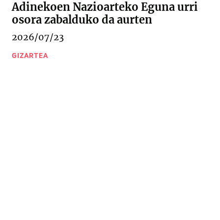
Adinekoen Nazioarteko Eguna urri
osora zabalduko da aurten
2026/07/23
GIZARTEA
Urkizu pasealekua 11
20600 Eibar (Gipuzkoa)
943 20 67 76
/
943 20 09 18
Kontaktua
Web mapa
Lege oharra