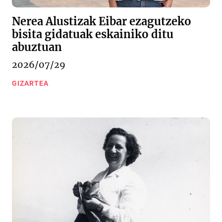
Nerea Alustizak Eibar ezagutzeko
bisita gidatuak eskainiko ditu
abuztuan
2026/07/29
GIZARTEA