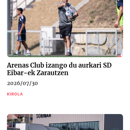
Arenas Club izango du aurkari SD
Eibar-ek Zarautzen
2026/07/30
KIROLA