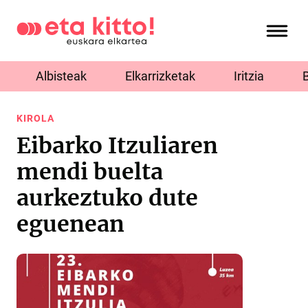
Albisteak
Elkarrizketak
Iritzia
KIROLA
Eibarko Itzuliaren
mendi buelta
aurkeztuko dute
eguenean