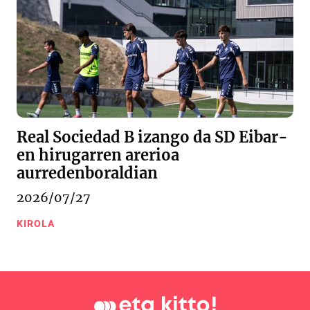
Real Sociedad B izango da SD Eibar-
en hirugarren arerioa
aurredenboraldian
2026/07/27
KIROLA