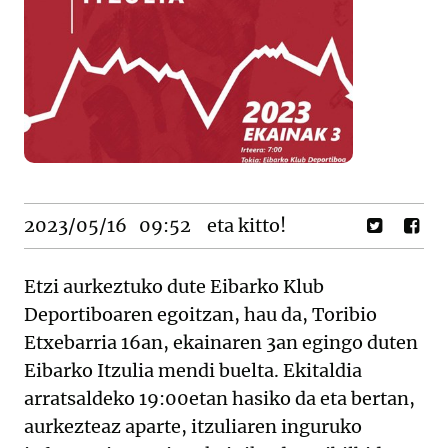
2023/05/16
09:52
eta kitto!
Etzi aurkeztuko dute Eibarko Klub
Deportiboaren egoitzan, hau da, Toribio
Etxebarria 16an, ekainaren 3an egingo duten
Eibarko Itzulia mendi buelta. Ekitaldia
arratsaldeko 19:00etan hasiko da eta bertan,
aurkezteaz aparte, itzuliaren inguruko