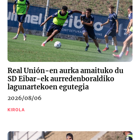
Real Unión-en aurka amaituko du
SD Eibar-ek aurredenboraldiko
lagunartekoen egutegia
2026/08/06
KIROLA