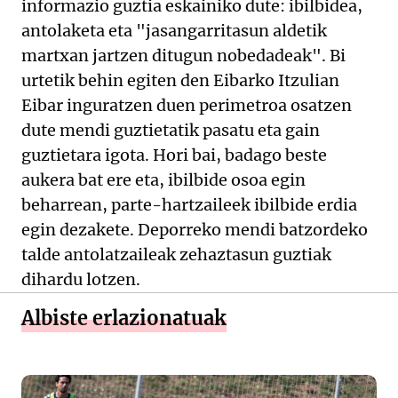
informazio guztia eskainiko dute: ibilbidea,
antolaketa eta "jasangarritasun aldetik
martxan jartzen ditugun nobedadeak". Bi
urtetik behin egiten den Eibarko Itzulian
Eibar inguratzen duen perimetroa osatzen
dute mendi guztietatik pasatu eta gain
guztietara igota. Hori bai, badago beste
aukera bat ere eta, ibilbide osoa egin
beharrean, parte-hartzaileek ibilbide erdia
egin dezakete. Deporreko mendi batzordeko
talde antolatzaileak zehaztasun guztiak
dihardu lotzen.
Albiste erlazionatuak