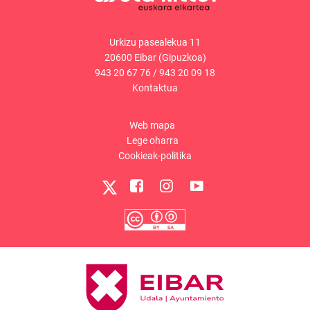
Urkizu pasealekua 11
20600 Eibar (Gipuzkoa)
943 20 67 76
/
943 20 09 18
Kontaktua
Web mapa
Lege oharra
Cookieak-politika