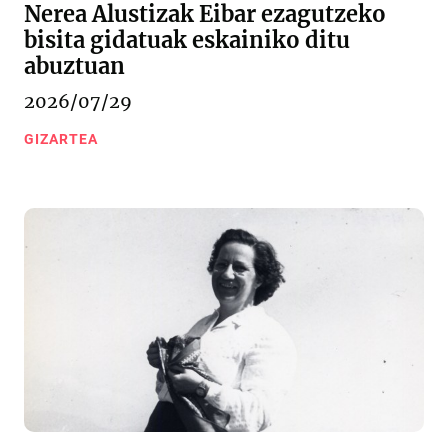
Nerea Alustizak Eibar ezagutzeko
bisita gidatuak eskainiko ditu
abuztuan
2026/07/29
GIZARTEA