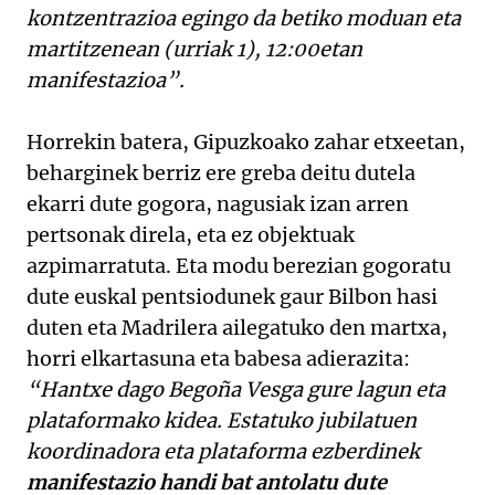
kontzentrazioa egingo da betiko moduan eta
martitzenean (urriak 1), 12:00etan
manifestazioa”.
Horrekin batera, Gipuzkoako zahar etxeetan,
beharginek berriz ere greba deitu dutela
ekarri dute gogora, nagusiak izan arren
pertsonak direla, eta ez objektuak
azpimarratuta. Eta modu berezian gogoratu
dute euskal pentsiodunek gaur Bilbon hasi
duten eta Madrilera ailegatuko den martxa,
horri elkartasuna eta babesa adierazita:
“Hantxe dago Begoña Vesga gure lagun eta
plataformako kidea. Estatuko jubilatuen
koordinadora eta plataforma ezberdinek
manifestazio handi bat antolatu dute