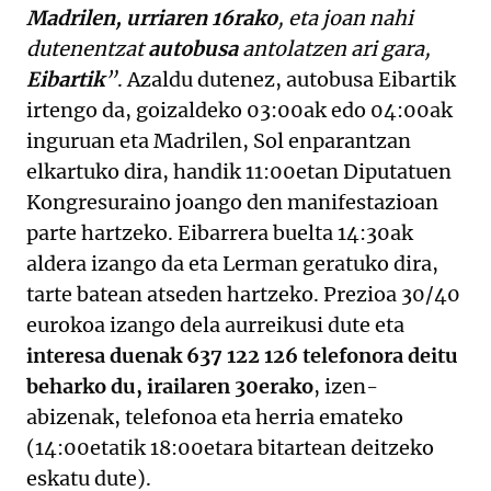
Madrilen, urriaren 16rako
, eta joan nahi
dutenentzat
autobusa
antolatzen ari gara,
Eibartik
”
. Azaldu dutenez, autobusa Eibartik
irtengo da, goizaldeko 03:00ak edo 04:00ak
inguruan eta Madrilen, Sol enparantzan
elkartuko dira, handik 11:00etan Diputatuen
Kongresuraino joango den manifestazioan
parte hartzeko. Eibarrera buelta 14:30ak
aldera izango da eta Lerman geratuko dira,
tarte batean atseden hartzeko. Prezioa 30/40
eurokoa izango dela aurreikusi dute eta
interesa duenak 637 122 126 telefonora deitu
beharko du, irailaren 30erako
, izen-
abizenak, telefonoa eta herria emateko
(14:00etatik 18:00etara bitartean deitzeko
eskatu dute).