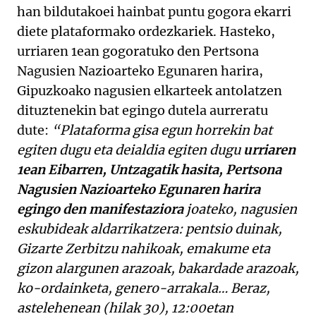
han bildutakoei hainbat puntu gogora ekarri
diete plataformako ordezkariek. Hasteko,
urriaren 1ean gogoratuko den Pertsona
Nagusien Nazioarteko Egunaren harira,
Gipuzkoako nagusien elkarteek antolatzen
dituztenekin bat egingo dutela aurreratu
dute:
“Plataforma gisa egun horrekin bat
egiten dugu eta deialdia egiten dugu
urriaren
1ean Eibarren, Untzagatik hasita, Pertsona
Nagusien Nazioarteko Egunaren harira
egingo den manifestaziora
joateko, nagusien
eskubideak aldarrikatzera: pentsio duinak,
Gizarte Zerbitzu nahikoak, emakume eta
gizon alargunen arazoak, bakardade arazoak,
ko-ordainketa, genero-arrakala… Beraz,
astelehenean (hilak 30), 12:00etan