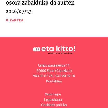
osora zabalduko da aurten
2026/07/23
GIZARTEA
Urkizu pasealekua 11
20600 Eibar (Gipuzkoa)
943 20 67 76
/
943 20 09 18
Kontaktua
Web mapa
Lege oharra
Cookieak-politika