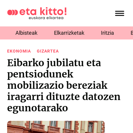
Albisteak
Elkarrizketak
Iritzia
EKONOMIA
GIZARTEA
Eibarko jubilatu eta
pentsiodunek
mobilizazio bereziak
iragarri dituzte datozen
egunotarako