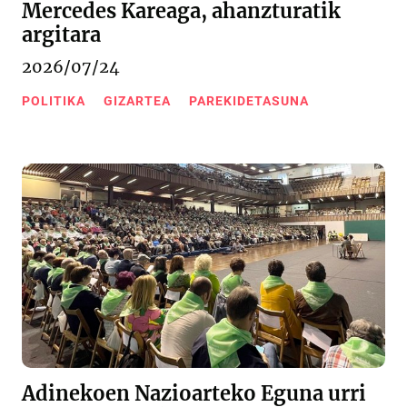
Mercedes Kareaga, ahanzturatik
argitara
2026/07/24
POLITIKA
GIZARTEA
PAREKIDETASUNA
Adinekoen Nazioarteko Eguna urri