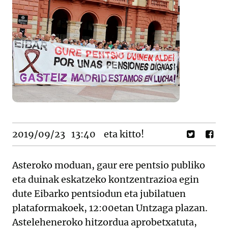
2019/09/23
13:40
eta kitto!
Asteroko moduan, gaur ere pentsio publiko
eta duinak eskatzeko kontzentrazioa egin
dute Eibarko pentsiodun eta jubilatuen
plataformakoek, 12:00etan Untzaga plazan.
Asteleheneroko hitzordua aprobetxatuta,