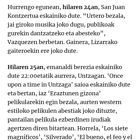
Hurrengo egunean,
hilaren 24an
, San Juan
Kontzertua eskainiko dute. “Urtero bezala,
jai giroko musika joko dugu, publikoak
gurekin dantzatzeko eta abesteko”,
Vazquezen berbetan. Gainera, Lizarrako
gaiteroekin ere joko dute.
Hilaren 25an
, emanaldi berezia eskainiko
dute 22:00etatik aurrera, Untzagan. ‘Once
upon a time in Untzaga’ saioa eskainiko dute
eta bertan, iaz ‘Eraztunen gizona’
pelikularekin egin bezala, aurten western
estiloko pelikulen abestiak joko dituzte,
pantailan pelikula ezberdinen irudiak
agertzen diren bitartean. Horrela, ‘Los siete
magníficos’, ‘Silverado’, ‘El bueno, el feo y el