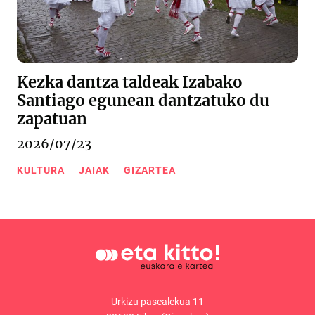
Kezka dantza taldeak Izabako
Santiago egunean dantzatuko du
zapatuan
2026/07/23
KULTURA
JAIAK
GIZARTEA
Urkizu pasealekua 11