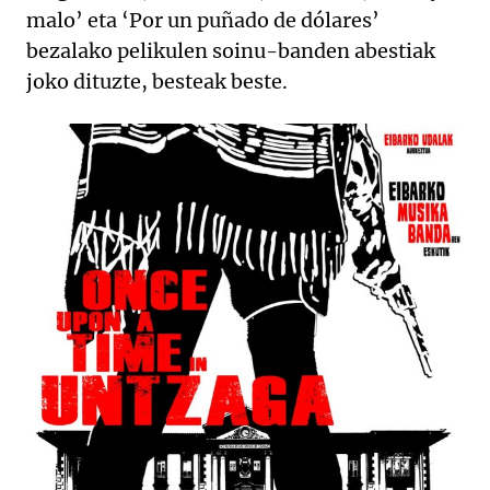
malo’ eta ‘Por un puñado de dólares’
bezalako pelikulen soinu-banden abestiak
joko dituzte, besteak beste.