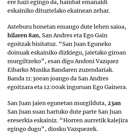
ere hazi egingo da, hainbat emanaldi
eskainiko dituztelako ekainean zehar.
Asteburu honetan emango dute lehen saioa,
hilaren 8an
, San Andres eta Ego Gain
egoitzak bisitatuz. “San Juan Eguneko
doinuak eskainiko dizkiegu, jaietako giroan
murgiltzeko”, esan digu Andoni Vazquez
Eibarko Musika Bandaren zuzendariak.
Banda 11:30ean joango da San Andres
egoitzara eta 12:00ak inguruan Ego Gainera.
San Juan jaien egunetan murgilduta,
23an
San Juan suan hartuko dute parte San Juan
ereserkia eskainiz. “Horren aurretik kalejira
egingo dugu”, diosku Vazquezek.