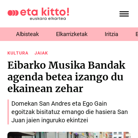
Albisteak
Elkarrizketak
Iritzia
KULTURA
JAIAK
Eibarko Musika Bandak
agenda betea izango du
ekainean zehar
Domekan San Andres eta Ego Gain
egoitzak bisitatuz emango die hasiera San
Juan jaien inguruko ekintzei