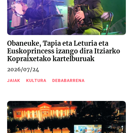
Obaneuke, Tapia eta Leturia eta
Euskoprincess izango dira Itziarko
Kopraixetako kartelburuak
2026/07/24
JAIAK
KULTURA
DEBABARRENA