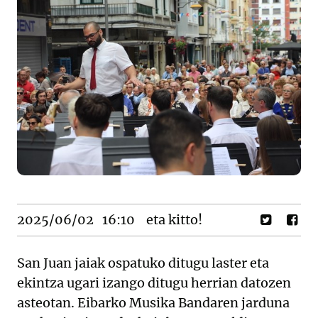
2025/06/02
16:10
eta kitto!
San Juan jaiak ospatuko ditugu laster eta
ekintza ugari izango ditugu herrian datozen
asteotan. Eibarko Musika Bandaren jarduna