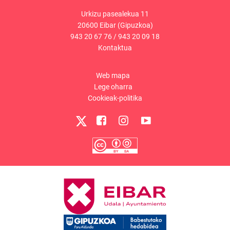
Urkizu pasealekua 11
20600 Eibar (Gipuzkoa)
943 20 67 76
/
943 20 09 18
Kontaktua
Web mapa
Lege oharra
Cookieak-politika