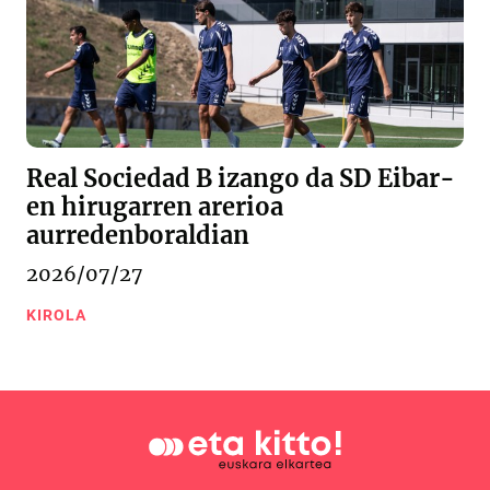
Real Sociedad B izango da SD Eibar-
en hirugarren arerioa
aurredenboraldian
2026/07/27
KIROLA