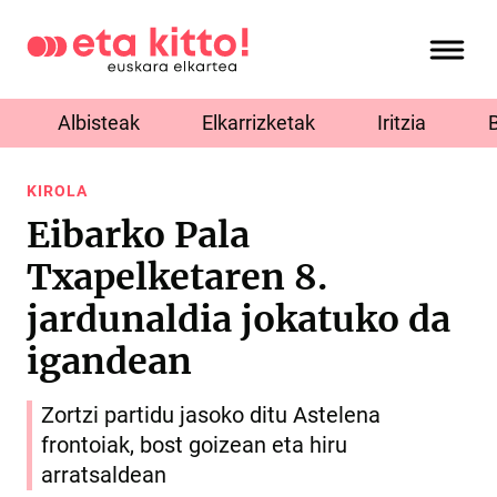
Albisteak
Elkarrizketak
Iritzia
KIROLA
Eibarko Pala
Txapelketaren 8.
jardunaldia jokatuko da
igandean
Zortzi partidu jasoko ditu Astelena
frontoiak, bost goizean eta hiru
arratsaldean