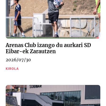
Arenas Club izango du aurkari SD
Eibar-ek Zarautzen
2026/07/30
KIROLA