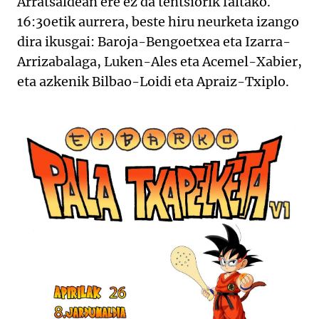
Arratsaldean ere ez da tentsiorik faltako.
16:30etik aurrera, beste hiru neurketa izango
dira ikusgai: Baroja-Bengoetxea eta Izarra-
Arrizabalaga, Luken-Ales eta Acemel-Xabier,
eta azkenik Bilbao-Loidi eta Apraiz-Txiplo.