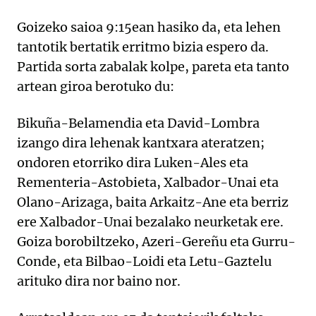
Goizeko saioa 9:15ean hasiko da, eta lehen
tantotik bertatik erritmo bizia espero da.
Partida sorta zabalak kolpe, pareta eta tanto
artean giroa berotuko du:
Bikuña-Belamendia eta David-Lombra
izango dira lehenak kantxara ateratzen;
ondoren etorriko dira Luken-Ales eta
Rementeria-Astobieta, Xalbador-Unai eta
Olano-Arizaga, baita Arkaitz-Ane eta berriz
ere Xalbador-Unai bezalako neurketak ere.
Goiza borobiltzeko, Azeri-Gereñu eta Gurru-
Conde, eta Bilbao-Loidi eta Letu-Gaztelu
arituko dira nor baino nor.