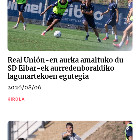
Real Unión-en aurka amaituko du
SD Eibar-ek aurredenboraldiko
lagunartekoen egutegia
2026/08/06
KIROLA