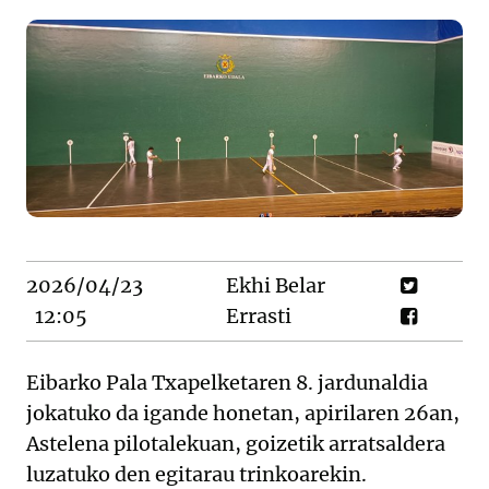
2026/04/23
Ekhi Belar
12:05
Errasti
Eibarko Pala Txapelketaren 8. jardunaldia
jokatuko da igande honetan, apirilaren 26an,
Astelena pilotalekuan, goizetik arratsaldera
luzatuko den egitarau trinkoarekin.