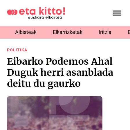
Albisteak
Elkarrizketak
Iritzia
POLITIKA
Eibarko Podemos Ahal
Duguk herri asanblada
deitu du gaurko