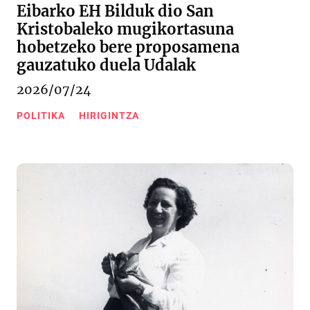
Eibarko EH Bilduk dio San
Kristobaleko mugikortasuna
hobetzeko bere proposamena
gauzatuko duela Udalak
2026/07/24
POLITIKA
HIRIGINTZA