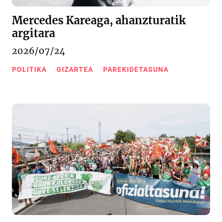
Mercedes Kareaga, ahanzturatik
argitara
2026/07/24
POLITIKA
GIZARTEA
PAREKIDETASUNA