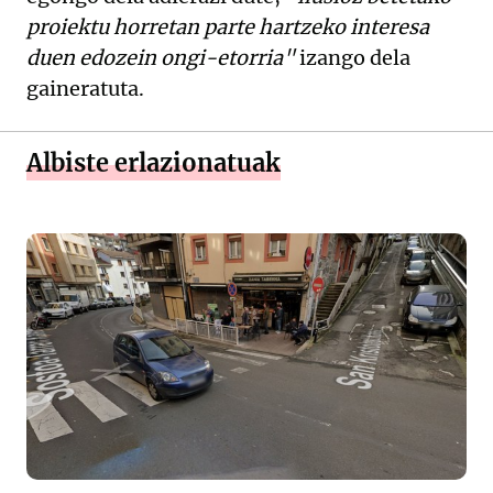
proiektu horretan parte hartzeko interesa
duen edozein ongi-etorria"
izango dela
gaineratuta.
Albiste erlazionatuak