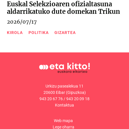
Euskal Selekzioaren ofizialtasuna
aldarrikatuko dute domekan Trikun
2026/07/17
KIROLA
POLITIKA
GIZARTEA
Urkizu pasealekua 11
20600 Eibar (Gipuzkoa)
943 20 67 76
/
943 20 09 18
Kontaktua
Web mapa
Lege oharra