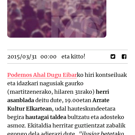
2015/03/31
00:00
eta kitto!
Podemos Ahal Dugu Eibar
ko hiri kontseiluak
eta idazkari nagusiak gaurko
(martitzenerako, hilaren 31rako)
herri
asanblada
deitu dute, 19.00etan
Arrate
Kultur Elkartean
, udal hauteskundeetara
begira
hautagai taldea
bultzatu eta adosteko
asmoz. Ekitaldia herritar guztientzat zabalik
egongo dela adierazi dute,
"ilusioz betetako