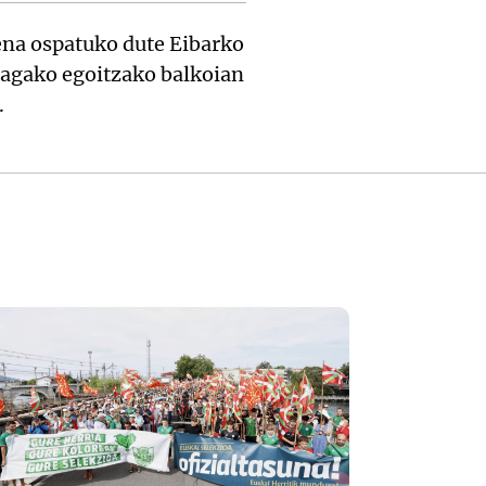
rena ospatuko dute Eibarko
zagako egoitzako balkoian
.