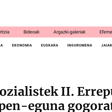
Iritzia
Bideoak
Argazki-galeriak
Efeme
ZA
EKONOMIA
EUSKARA
INGURUMENA
JAIA
ozialistek II. Erre
apen-eguna gogora