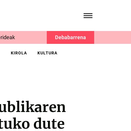
rideak
Debabarrena
K
KIROLA
KULTURA
publikaren
tuko dute