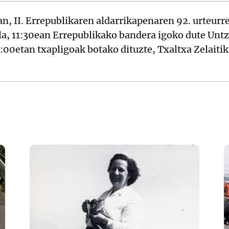
an, II. Errepublikaren aldarrikapenaren 92. urteur
a, 11:30ean Errepublikako bandera igoko dute Unt
:00etan txapligoak botako dituzte, Txaltxa Zelaitik