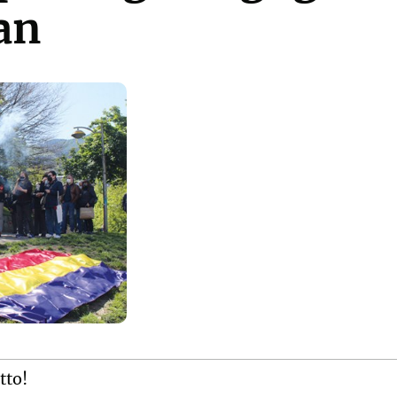
an
tto!