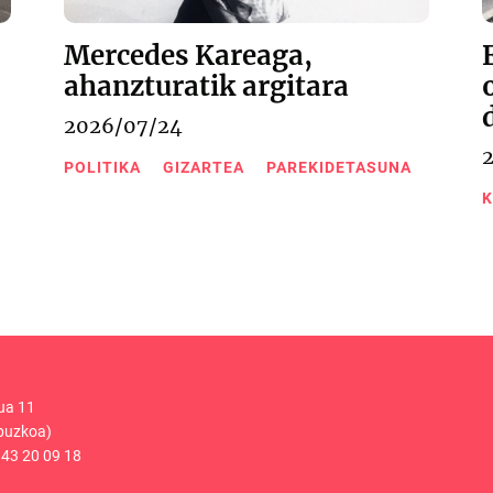
Mercedes Kareaga,
ahanzturatik argitara
2026/07/24
POLITIKA
GIZARTEA
PAREKIDETASUNA
K
ua 11
puzkoa)
43 20 09 18