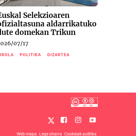
Euskal Selekzioaren
ofizialtasuna aldarrikatuko
dute domekan Trikun
2026/07/17
IROLA
POLITIKA
GIZARTEA
Web mapa
Lege oharra
Cookieak-politika