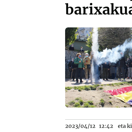
barixaku
2023/04/12
12:42
eta ki