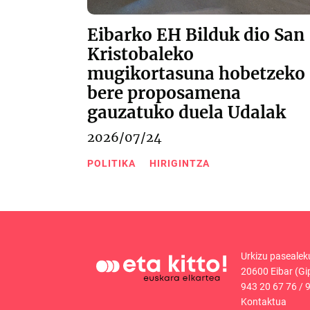
Eibarko EH Bilduk dio San
Kristobaleko
mugikortasuna hobetzeko
bere proposamena
gauzatuko duela Udalak
2026/07/24
POLITIKA
HIRIGINTZA
Urkizu pasealek
20600 Eibar (Gi
943 20 67 76
/
9
Kontaktua