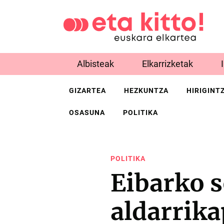
Albisteak
Elkarrizketak
GIZARTEA
HEZKUNTZA
HIRIGINT
OSASUNA
POLITIKA
POLITIKA
Eibarko s
aldarrik