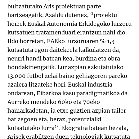
bultzatutako Aris proiektuan parte
hartzeagatik. Azaldu dutenez, “proiektu
horrek Euskal Autonomia Erkidegoko lurzoru
kutsatuen tratamenduari erantzun nahi dio.
Ildo horretan, EAEko lurzoruaren % 1,3
kutsatuta egon daitekeela kalkulatzen da,
neurri handi batean kea, burdina eta obra-
hondakinengatik. Lur azpian ezkutatutako
13.000 futbol zelai baino gehiagoren pareko
azalera litzateke hori. Euskal industria-
ondarean, Eibarkoa kasu paradigmatikoa da.
Aurreko mendeko 60ko eta 70eko
hamarkadetan, ia etxe guztien azpian tailer
bat zegoen eta, beraz, potentzialki
kutsatutako lurra”. Ekografia batean bezala,
Arisek erabiltzen duen teknologiak kutsatuta