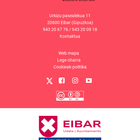
Urkizu pasealekua 11
20600 Eibar (Gipuzkoa)
943 20 67 76
/
943 20 09 18
Kontaktua
Web mapa
Lege oharra
Cookieak-politika