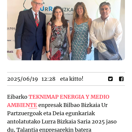
2025/06/19
12:28
eta kitto!
Eibarko
TEKNIMAP ENERGIA Y MEDIO
AMBIENTE
enpresak Bilbao Bizkaia Ur
Partzuergoak eta Deia egunkariak
antolatutako Lurra Bizkaia Saria 2025 jaso
du, Talantia enpresarekin batera