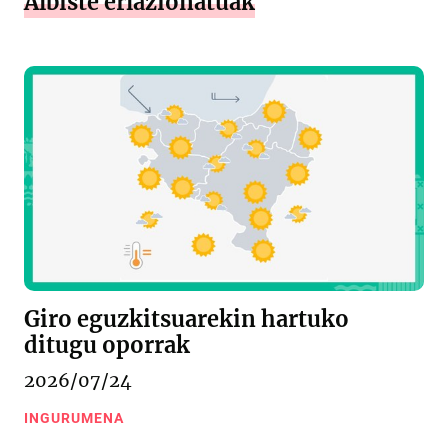
Albiste erlazionatuak
Giro eguzkitsuarekin hartuko
ditugu oporrak
2026/07/24
INGURUMENA