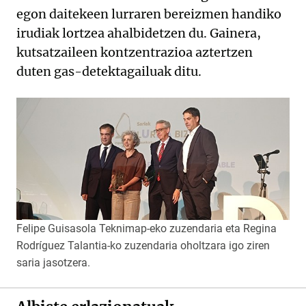
egon daitekeen lurraren bereizmen handiko
irudiak lortzea ahalbidetzen du. Gainera,
kutsatzaileen kontzentrazioa aztertzen
duten gas-detektagailuak ditu.
Felipe Guisasola Teknimap-eko zuzendaria eta Regina
Rodríguez Talantia-ko zuzendaria oholtzara igo ziren
saria jasotzera.