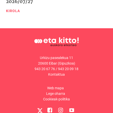
2026/07/27
KIROLA
Urkizu pasealekua 11
20600 Eibar (Gipuzkoa)
943 20 67 76
/
943 20 09 18
Kontaktua
Web mapa
Lege oharra
Cookieak-politika