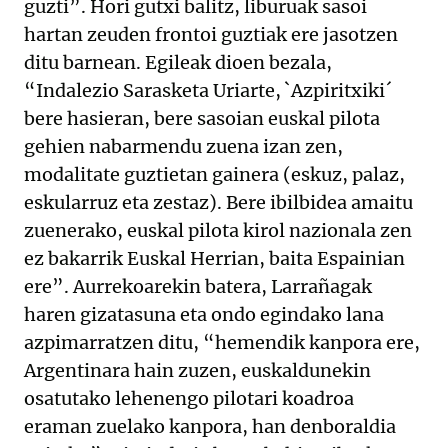
guzti”. Hori gutxi balitz, liburuak sasoi
hartan zeuden frontoi guztiak ere jasotzen
ditu barnean. Egileak dioen bezala,
“Indalezio Sarasketa Uriarte, `Azpiritxiki´
bere hasieran, bere sasoian euskal pilota
gehien nabarmendu zuena izan zen,
modalitate guztietan gainera (eskuz, palaz,
eskularruz eta zestaz). Bere ibilbidea amaitu
zuenerako, euskal pilota kirol nazionala zen
ez bakarrik Euskal Herrian, baita Espainian
ere”. Aurrekoarekin batera, Larrañagak
haren gizatasuna eta ondo egindako lana
azpimarratzen ditu, “hemendik kanpora ere,
Argentinara hain zuzen, euskaldunekin
osatutako lehenengo pilotari koadroa
eraman zuelako kanpora, han denboraldia