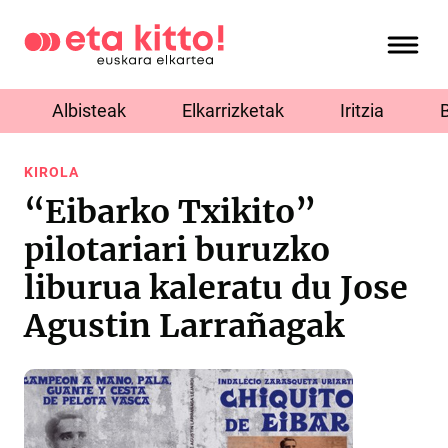
Albisteak
Elkarrizketak
Iritzia
KIROLA
“Eibarko Txikito”
pilotariari buruzko
liburua kaleratu du Jose
Agustin Larrañagak