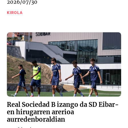
2026/07/30
KIROLA
Real Sociedad B izango da SD Eibar-
en hirugarren arerioa
aurredenboraldian