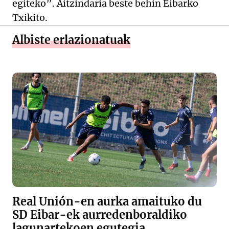
egiteko”. Aitzindaria beste behin Eibarko
Txikito.
Albiste erlazionatuak
Real Unión-en aurka amaituko du
SD Eibar-ek aurredenboraldiko
lagunartekoen egutegia