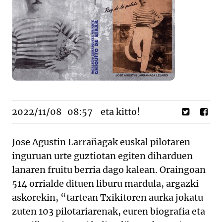
2022/11/08
08:57
eta kitto!
Jose Agustin Larrañagak euskal pilotaren
inguruan urte guztiotan egiten diharduen
lanaren fruitu berria dago kalean. Oraingoan
514 orrialde dituen liburu mardula, argazki
askorekin, “tartean Txikitoren aurka jokatu
zuten 103 pilotariarenak, euren biografia eta