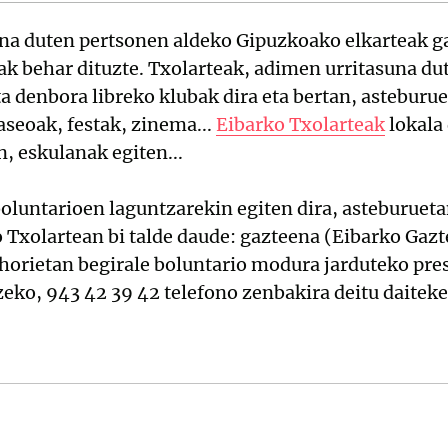
na duten pertsonen aldeko Gipuzkoako elkarteak g
 behar dituzte. Txolarteak, adimen urritasuna dut
ta denbora libreko klubak dira eta bertan, asteburu
paseoak, festak, zinema...
Eibarko Txolarteak
lokala
n, eskulanak egiten...
boluntarioen laguntzarekin egiten dira, asteburue
o Txolartean bi talde daude: gazteena (Eibarko Gaz
horietan begirale boluntario modura jarduteko pre
eko, 943 42 39 42 telefono zenbakira deitu daiteke