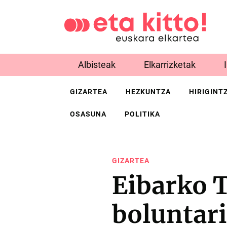
Albisteak
Elkarrizketak
GIZARTEA
HEZKUNTZA
HIRIGINT
OSASUNA
POLITIKA
GIZARTEA
Eibarko T
boluntari