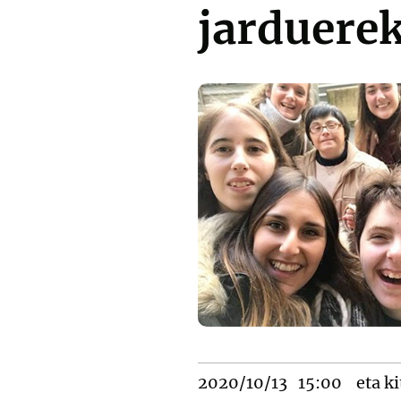
jarduere
2020/10/13
15:00
eta ki