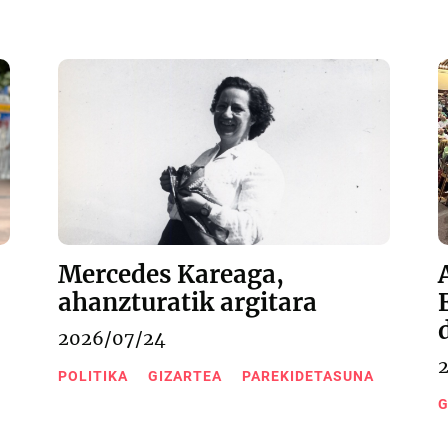
Mercedes Kareaga,
ahanzturatik argitara
2026/07/24
POLITIKA
GIZARTEA
PAREKIDETASUNA
G