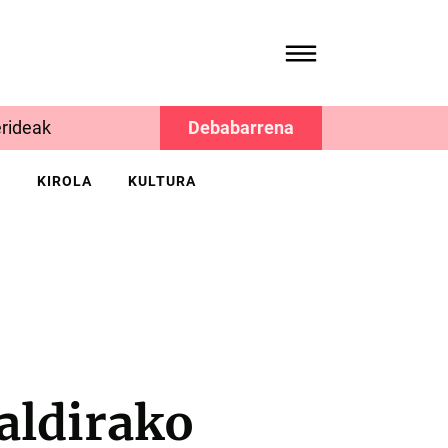
rideak
Debabarrena
K
KIROLA
KULTURA
ialdirako