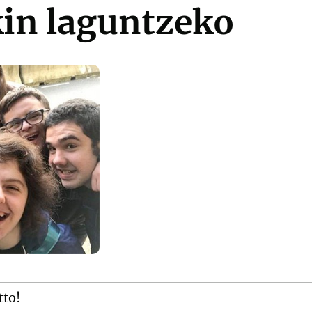
kin laguntzeko
tto!