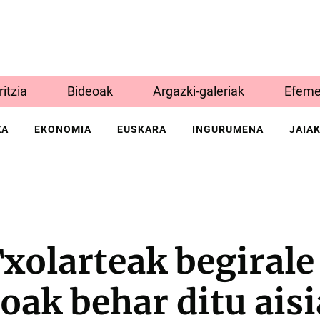
Iritzia
Bideoak
Argazki-galeriak
Efeme
ZA
EKONOMIA
EUSKARA
INGURUMENA
JAIA
xolarteak begirale
oak behar ditu ais