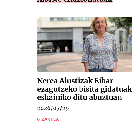
Nerea Alustizak Eibar
ezagutzeko bisita gidatuak
eskainiko ditu abuztuan
2026/07/29
GIZARTEA