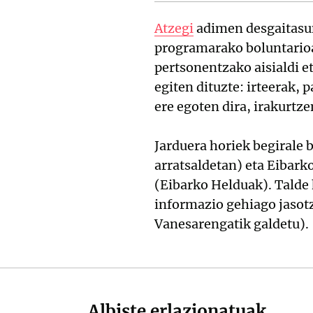
Atzegi
adimen desgaitasu
programarako boluntarioak
pertsonentzako aisialdi e
egiten dituzte: irteerak, 
ere egoten dira, irakurtze
Jarduera horiek begirale 
arratsaldetan) eta Eibark
(Eibarko Helduak). Talde 
informazio gehiago jasotz
Vanesarengatik galdetu).
Albiste erlazionatuak