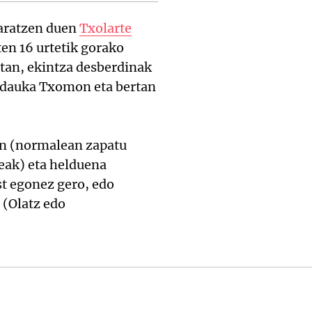
aratzen duen
Txolarte
en 16 urtetik gorako
etan, ekintza desberdinak
 dauka Txomon eta bertan
tan (normalean zapatu
teak) eta helduena
st egonez gero, edo
 (Olatz edo