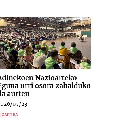
Adinekoen Nazioarteko
Eguna urri osora zabalduko
da aurten
2026/07/23
IZARTEA