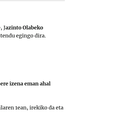
, J
azinto Olabeko
tendu egingo dira.
 ere izena eman ahal
laren 1ean, irekiko da eta