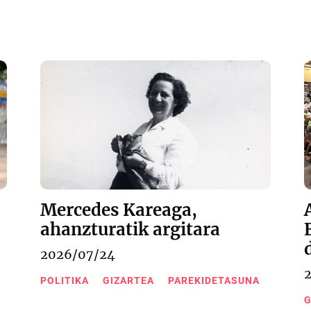
Mercedes Kareaga,
ahanzturatik argitara
2026/07/24
POLITIKA
GIZARTEA
PAREKIDETASUNA
G