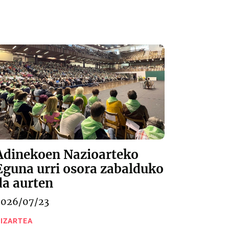
Adinekoen Nazioarteko
Eguna urri osora zabalduko
da aurten
2026/07/23
IZARTEA