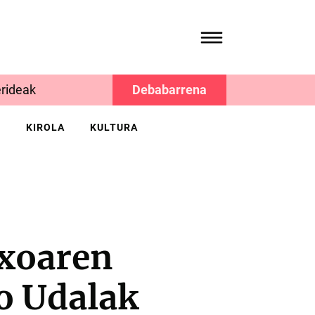
rideak
Debabarrena
K
KIROLA
KULTURA
xoaren
ko Udalak