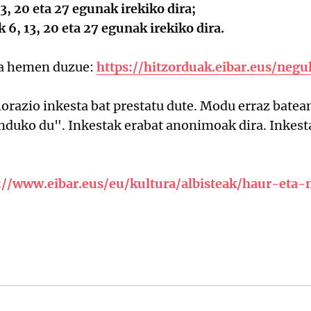
13, 20 eta 27 egunak irekiko dira;
6, 13, 20 eta 27 egunak irekiko dira.
ka hemen duzue:
https://hitzorduak.eibar.eus/neg
lorazio inkesta bat prestatu dute. Modu erraz batea
nduko du". Inkestak erabat anonimoak dira. Inkest
://www.eibar.eus/eu/kultura/albisteak/haur-eta-