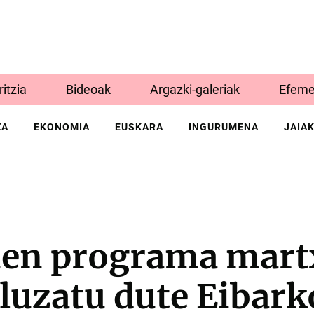
Iritzia
Bideoak
Argazki-galeriak
Efeme
ZA
EKONOMIA
EUSKARA
INGURUMENA
JAIA
en programa mart
 luzatu dute Eibar