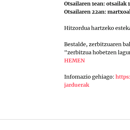
Otsailaren 1ean: otsailak 
Otsailaren 22an: martxoak 
Hitzordua hartzeko este
Bestalde, zerbitzuaren ba
"zerbitzua hobetzen lagu
HEMEN
Infomazio gehiago:
https
jarduerak