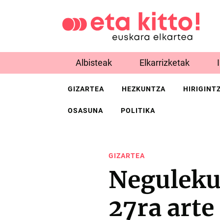
Albisteak
Elkarrizketak
GIZARTEA
HEZKUNTZA
HIRIGINT
OSASUNA
POLITIKA
GIZARTEA
Neguleku
27ra arte