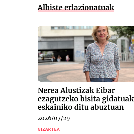
Albiste erlazionatuak
Nerea Alustizak Eibar
ezagutzeko bisita gidatuak
eskainiko ditu abuztuan
2026/07/29
GIZARTEA