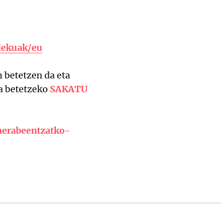
ulekuak/eu
n betetzen da eta
a betetzeko
SAKATU
nerabeentzatko-