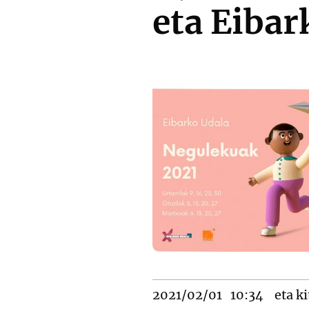
eta Eibar
2021/02/01
10:34
eta ki