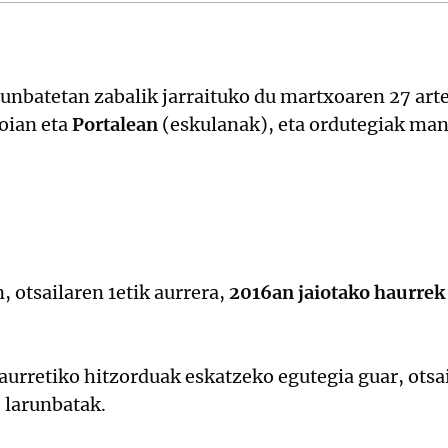
unbatetan zabalik jarraituko du martxoaren 27 arte
oian eta
Portalean
(eskulanak), eta ordutegiak man
, otsailaren 1etik aurrera,
2016an jaiotako haurrek
aurretiko hitzorduak eskatzeko egutegia guar, otsai
 larunbatak.