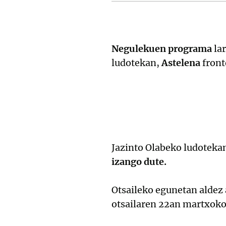
Negulekuen programa
lar
ludotekan,
Astelena
front
Jazinto Olabeko ludotekan
izango dute.
Otsaileko egunetan aldez 
otsailaren 22an martxoko