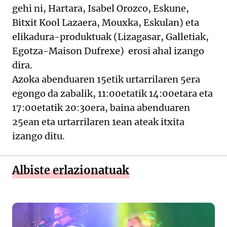
gehi ni, Hartara, Isabel Orozco, Eskune,
Bitxit Kool Lazaera, Mouxka, Eskulan) eta
elikadura-produktuak (Lizagasar, Galletiak,
Egotza-Maison Dufrexe) erosi ahal izango
dira.
Azoka abenduaren 15etik urtarrilaren 5era
egongo da zabalik, 11:00etatik 14:00etara eta
17:00etatik 20:30era, baina abenduaren
25ean eta urtarrilaren 1ean ateak itxita
izango ditu.
Albiste erlazionatuak