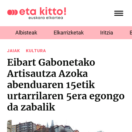
Albisteak
Elkarrizketak
Iritzia
JAIAK
KULTURA
Eibart Gabonetako
Artisautza Azoka
abenduaren 15etik
urtarrilaren 5era egongo
da zabalik