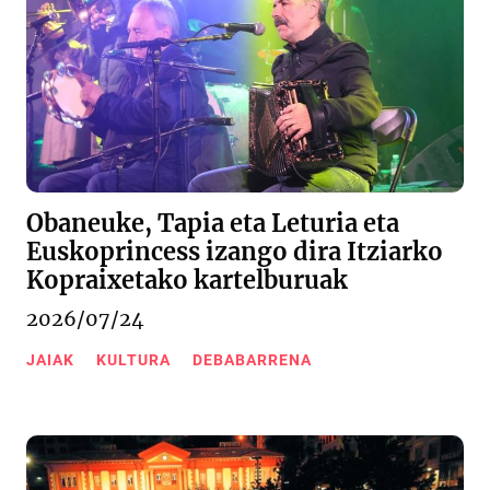
Obaneuke, Tapia eta Leturia eta
Euskoprincess izango dira Itziarko
Kopraixetako kartelburuak
2026/07/24
JAIAK
KULTURA
DEBABARRENA