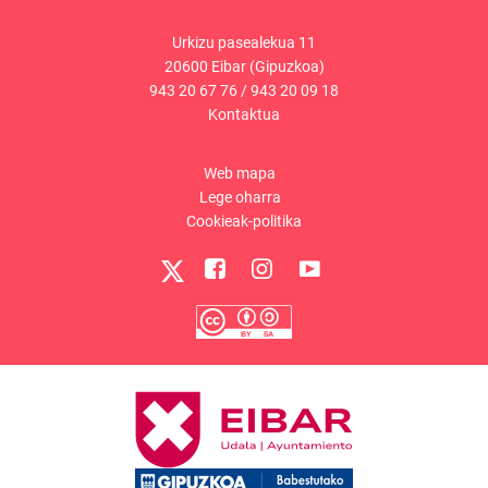
Urkizu pasealekua 11
20600 Eibar (Gipuzkoa)
943 20 67 76
/
943 20 09 18
Kontaktua
Web mapa
Lege oharra
Cookieak-politika