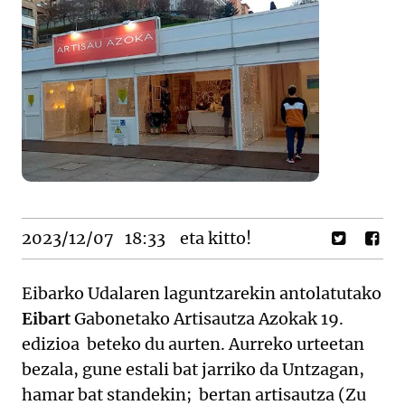
2023/12/07
18:33
eta kitto!
Eibarko Udalaren laguntzarekin antolatutako
Eibart
Gabonetako Artisautza Azokak 19.
edizioa beteko du aurten. Aurreko urteetan
bezala, gune estali bat jarriko da Untzagan,
hamar bat standekin; bertan artisautza (Zu