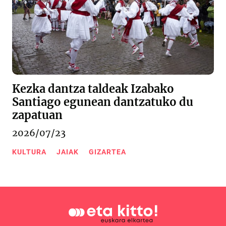
Kezka dantza taldeak Izabako
Santiago egunean dantzatuko du
zapatuan
2026/07/23
KULTURA
JAIAK
GIZARTEA