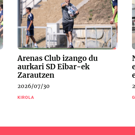
Arenas Club izango du
aurkari SD Eibar-ek
Zarautzen
2026/07/30
KIROLA
G