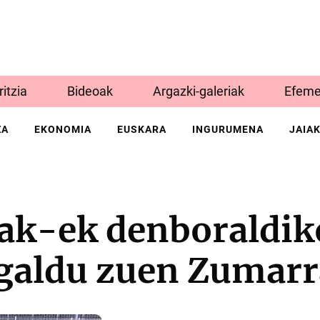
Iritzia
Bideoak
Argazki-galeriak
Efeme
ZA
EKONOMIA
EUSKARA
INGURUMENA
JAIA
rak-ek denboraldik
 galdu zuen Zumar