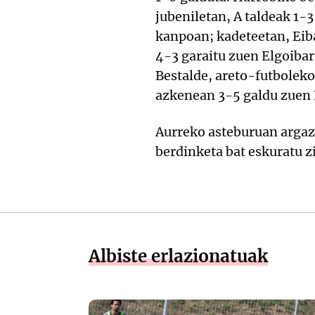
jubeniletan, A taldeak 1-
kanpoan; kadeteetan, Eiba
4-3 garaitu zuen Elgoiba
Bestalde, areto-futboleko
azkenean 3-5 galdu zuen
Aurreko asteburuan argaz
berdinketa bat eskuratu z
Albiste erlazionatuak