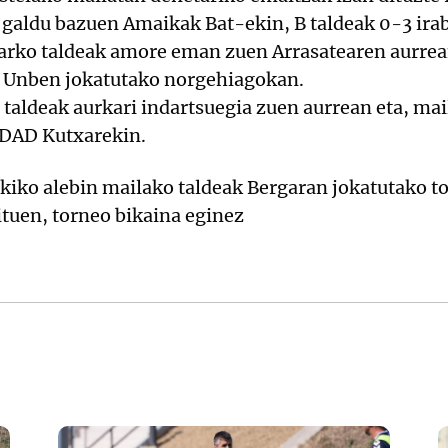
3 galdu bazuen Amaikak Bat-ekin, B taldeak 0-3 irab
rko taldeak amore eman zuen Arrasatearen aurrean 
r Unben jokatutako norgehiagokan.
 taldeak aurkari indartsuegia zuen aurrean eta, ma
 DAD Kutxarekin.
kiko alebin mailako taldeak Bergaran jokatutako to
ituen, torneo bikaina eginez