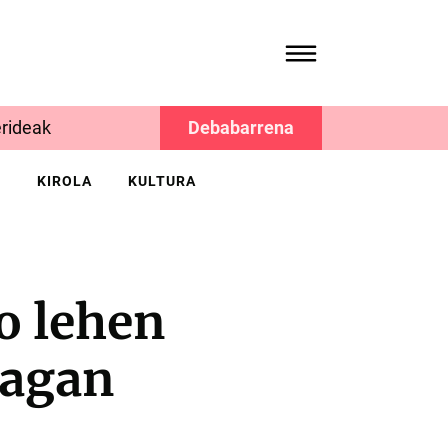
rideak
Debabarrena
K
KIROLA
KULTURA
o lehen
ragan