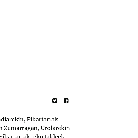
ndiarekin, Eibartarrak
an Zumarragan, Urolarekin
Eibartarrak-eko taldeek: