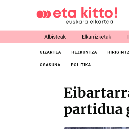
Albisteak
Elkarrizketak
GIZARTEA
HEZKUNTZA
HIRIGINT
OSASUNA
POLITIKA
Eibartar
partidua