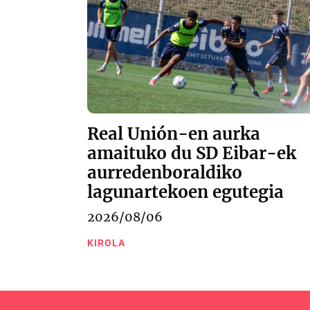
Real Unión-en aurka
amaituko du SD Eibar-ek
aurredenboraldiko
lagunartekoen egutegia
2026/08/06
KIROLA