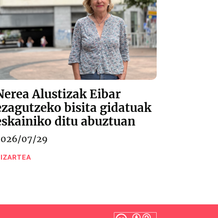
Nerea Alustizak Eibar
ezagutzeko bisita gidatuak
eskainiko ditu abuztuan
2026/07/29
IZARTEA