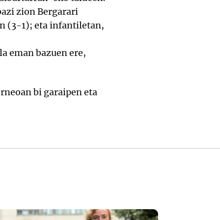
azi zion Bergarari
(3-1); eta infantiletan,
ila eman bazuen ere,
rneoan bi garaipen eta