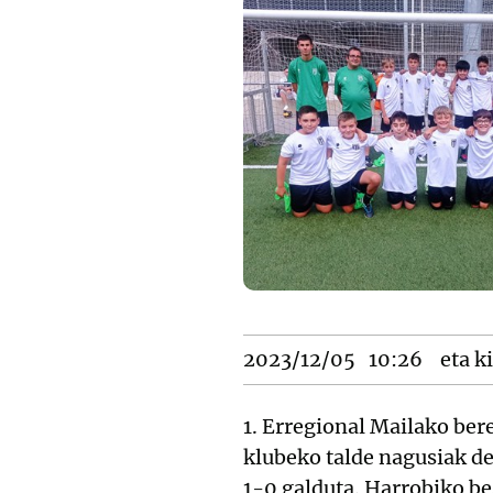
2023/12/05
10:26
eta ki
1. Erregional Mailako bere
klubeko talde nagusiak d
1-0 galduta. Harrobiko be