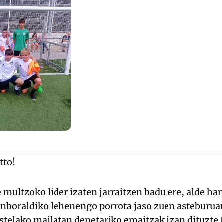
tto!
 multzoko lider izaten jarraitzen badu ere, alde ha
enboraldiko lehenengo porrota jaso zuen asteburu
stelako mailatan denetariko emaitzak izan dituzte 