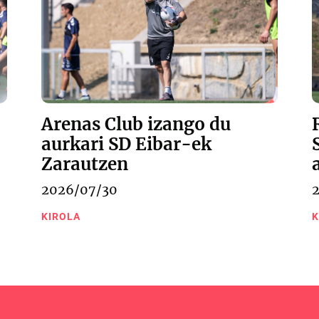
Arenas Club izango du
aurkari SD Eibar-ek
Zarautzen
2026/07/30
KIROLA
K