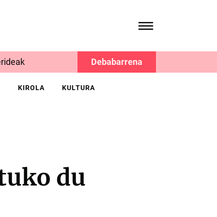
rideak
Debabarrena
K
KIROLA
KULTURA
atuko du