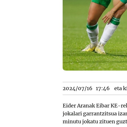
2024/07/16
17:46
eta k
Eider Aranak Eibar KE-rek
jokalari garrantzitsua iza
minutu jokatu zituen guzt