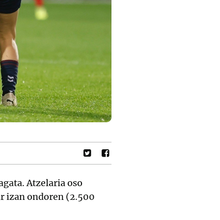
gata. Atzelaria oso
lar izan ondoren (2.500