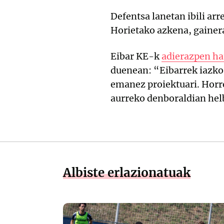
Defentsa lanetan ibili arr
Horietako azkena, gainera
Eibar KE-k
adierazpen h
duenean: “Eibarrek iazko 
emanez proiektuari. Horre
aurreko denboraldian helb
Albiste erlazionatuak