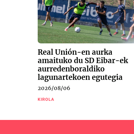
Real Unión-en aurka
amaituko du SD Eibar-ek
aurredenboraldiko
lagunartekoen egutegia
2026/08/06
KIROLA