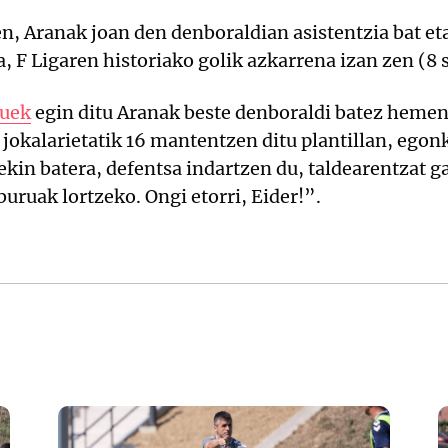
en, Aranak joan den denboraldian asistentzia bat eta
, F Ligaren historiako golik azkarrena izan zen (8
auek
egin ditu Aranak beste denboraldi batez hemen 
jokalarietatik 16 mantentzen ditu plantillan, egon
kin batera, defentsa indartzen du, taldearentzat g
uruak lortzeko. Ongi etorri, Eider!”.