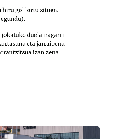
 hiru gol lortu zituen.
 segundu).
jokatuko duela iragarri
kortasuna eta jarraipena
arrantzitsua izan zena