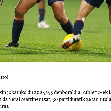
itto!
in jokatuko du 2024/45 denboraldia, Athletic-ek la
n da Yerai Martinentzat, 30 partidutatik 28tan titu
ira).