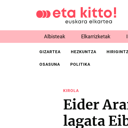
Albisteak
Elkarrizketak
GIZARTEA
HEZKUNTZA
HIRIGINT
OSASUNA
POLITIKA
KIROLA
Eider Ara
lagata Ei