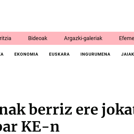
Iritzia
Bideoak
Argazki-galeriak
Efeme
ZA
EKONOMIA
EUSKARA
INGURUMENA
JAIA
nak berriz ere jok
bar KE-n