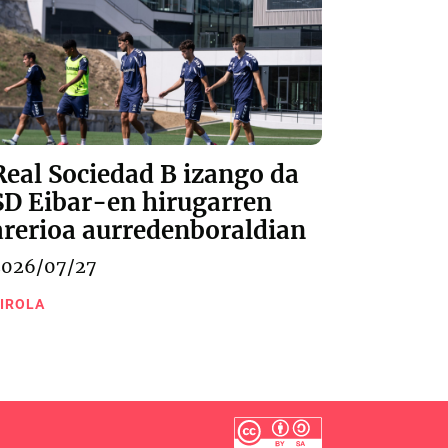
Real Sociedad B izango da
SD Eibar-en hirugarren
arerioa aurredenboraldian
2026/07/27
IROLA