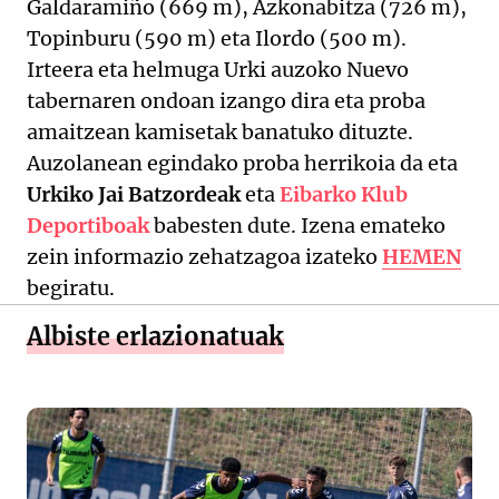
Galdaramiño (669 m), Azkonabitza (726 m),
Topinburu (590 m) eta Ilordo (500 m).
Irteera eta helmuga Urki auzoko Nuevo
tabernaren ondoan izango dira eta proba
amaitzean kamisetak banatuko dituzte.
Auzolanean egindako proba herrikoia da eta
Urkiko Jai Batzordeak
eta
Eibarko Klub
Deportiboak
babesten dute. Izena emateko
zein informazio zehatzagoa izateko
HEMEN
begiratu.
Albiste erlazionatuak