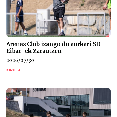
Arenas Club izango du aurkari SD
Eibar-ek Zarautzen
2026/07/30
KIROLA