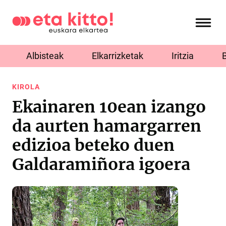
Albisteak
Elkarrizketak
Iritzia
KIROLA
Ekainaren 10ean izango
da aurten hamargarren
edizioa beteko duen
Galdaramiñora igoera