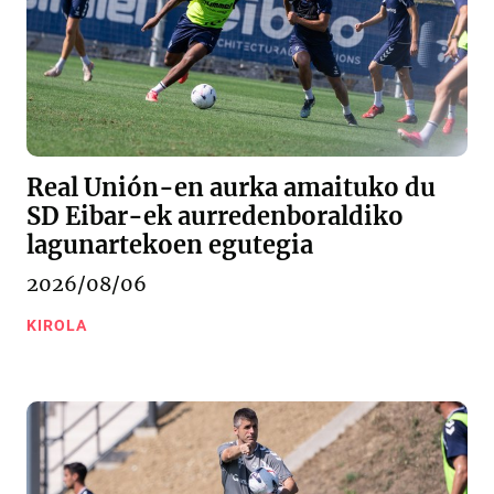
Real Unión-en aurka amaituko du
SD Eibar-ek aurredenboraldiko
lagunartekoen egutegia
2026/08/06
KIROLA