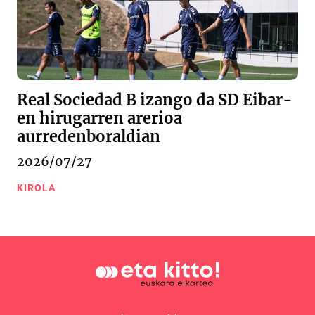
Real Sociedad B izango da SD Eibar-
en hirugarren arerioa
aurredenboraldian
2026/07/27
KIROLA