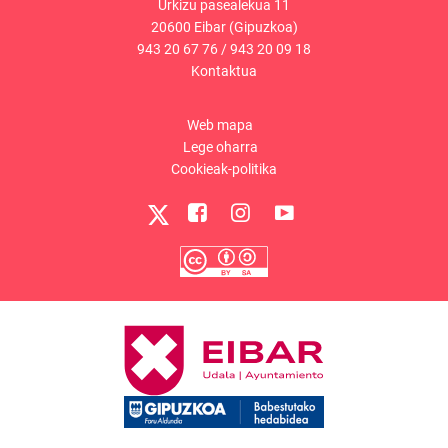
Urkizu pasealekua 11
20600 Eibar (Gipuzkoa)
943 20 67 76
/
943 20 09 18
Kontaktua
Web mapa
Lege oharra
Cookieak-politika