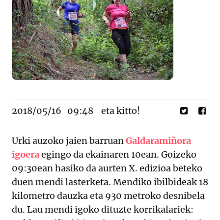
2018/05/16
09:48
eta kitto!
Urki auzoko jaien barruan
Galdaramiñora
igoera
egingo da ekainaren 10ean. Goizeko
09:30ean hasiko da aurten X. edizioa beteko
duen mendi lasterketa. Mendiko ibilbideak 18
kilometro dauzka eta 930 metroko desnibela
du. Lau mendi igoko dituzte korrikalariek: