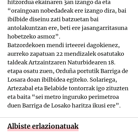
hitzordua ekainaren 3an izango da eta
“oraingoan nobedadeak ere izango dira, bai
ibilbide diseinu zati batzuetan bai
antolakuntzan ere, beti ere jasangarritasuna
hobetzeko asmoz”.
Batzordekoen mendi irteerei dagokienez,
aurreko zapatuan 22 mendizalek osatutako
taldeak Artzaintzaren Naturbidearen 18.
etapa osatu zuen, Orduña portutik Barriga de
Losara doan ibilbidea egiteko. Solariega,
Artezabal eta Belabide tontorrak igo zituzten
eta baita “sei metro inguruko perimetroa
duen Barriga de Losako haritza ikusi ere”.
Albiste erlazionatuak