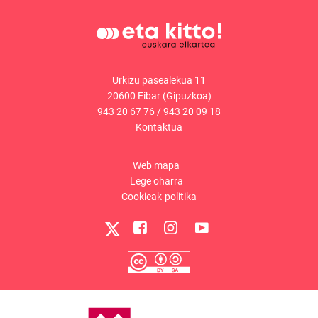
Urkizu pasealekua 11
20600 Eibar (Gipuzkoa)
943 20 67 76
/
943 20 09 18
Kontaktua
Web mapa
Lege oharra
Cookieak-politika