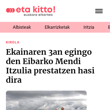
Albisteak
Elkarrizketak
Iritzia
KIROLA
Ekainaren 3an egingo
den Eibarko Mendi
Itzulia prestatzen hasi
dira