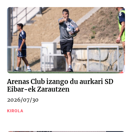
Arenas Club izango du aurkari SD
Eibar-ek Zarautzen
2026/07/30
KIROLA