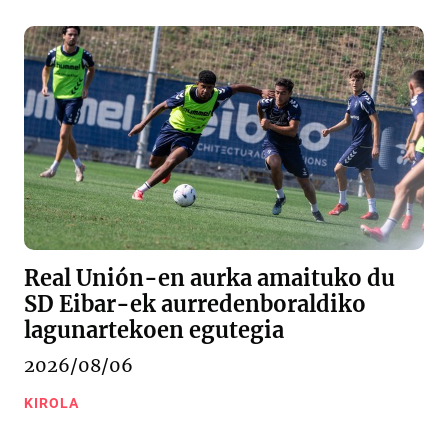
Real Unión-en aurka amaituko du
SD Eibar-ek aurredenboraldiko
lagunartekoen egutegia
2026/08/06
KIROLA