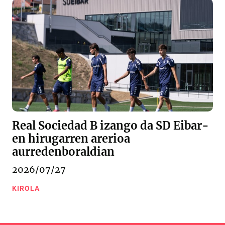
Real Sociedad B izango da SD Eibar-
en hirugarren arerioa
aurredenboraldian
2026/07/27
KIROLA