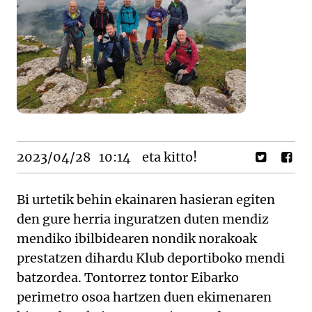
2023/04/28
10:14
eta kitto!
Bi urtetik behin ekainaren hasieran egiten
den gure herria inguratzen duten mendiz
mendiko ibilbidearen nondik norakoak
prestatzen dihardu Klub deportiboko mendi
batzordea. Tontorrez tontor Eibarko
perimetro osoa hartzen duen ekimenaren