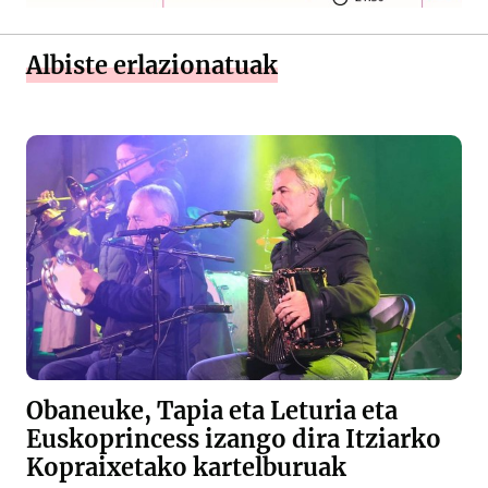
Albiste erlazionatuak
Obaneuke, Tapia eta Leturia eta
Euskoprincess izango dira Itziarko
Kopraixetako kartelburuak