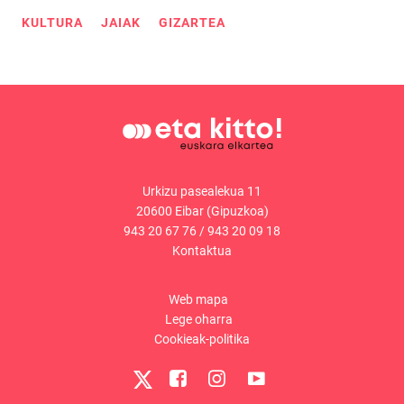
KULTURA
JAIAK
GIZARTEA
Urkizu pasealekua 11
20600 Eibar (Gipuzkoa)
943 20 67 76
/
943 20 09 18
Kontaktua
Web mapa
Lege oharra
Cookieak-politika