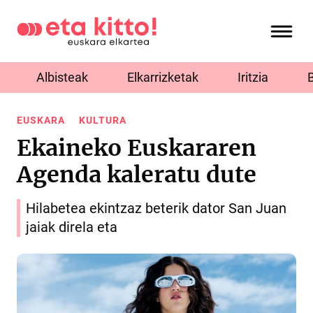
Albisteak
Elkarrizketak
Iritzia
EUSKARA
KULTURA
Ekaineko Euskararen
Agenda kaleratu dute
Hilabetea ekintzaz beterik dator San Juan
jaiak direla eta