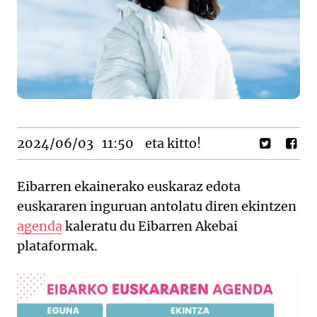
2024/06/03
11:50
eta kitto!
Eibarren ekainerako euskaraz edota
euskararen inguruan antolatu diren ekintzen
agenda
kaleratu du Eibarren Akebai
plataformak.