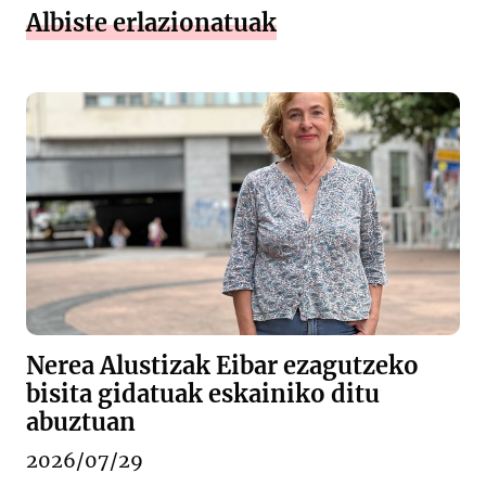
Albiste erlazionatuak
Nerea Alustizak Eibar ezagutzeko
bisita gidatuak eskainiko ditu
abuztuan
2026/07/29