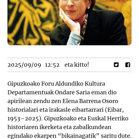
2025/09/09
12:52
eta kitto!
Gipuzkoako Foru Aldundiko Kultura
Departamentuak Ondare Saria eman dio
apirilean zendu zen Elena Barrena Osoro
historialari eta irakasle eibartarrari (Eibar,
1953–2025). Gipuzkoako eta Euskal Herriko
historiaren ikerketa eta zabalkundean
egindako ekarpen “bikainagatik” saritu dute.