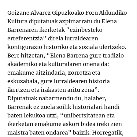
Goizane Alvarez Gipuzkoako Foru Aldundiko
Kultura diputatuak azpimarratu du Elena
Barrenaren ikerketak “ezinbesteko
erreferentzia” direla lurraldearen
konfigurazio historiko eta soziala ulertzeko.
Bere hitzetan, “Elena Barrena gure tradizio
akademiko eta kulturalaren onena da:
emakume aitzindaria, zorrotza eta
eskuzabala, gure lurraldearen historia
ikertzen eta irakasten aritu zena”.
Diputatuak nabarmendu du, halaber,
Barrenak ez zuela soilik historialari handi
baten lekukoa utzi, “unibertsitatean eta
ikerketan emakume askori bidea ireki zien
maistra baten ondarea” baizik. Horregatik,