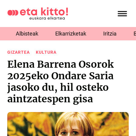
Albisteak
Elkarrizketak
Iritzia
GIZARTEA
KULTURA
Elena Barrena Osorok
2025eko Ondare Saria
jasoko du, hil osteko
aintzatespen gisa