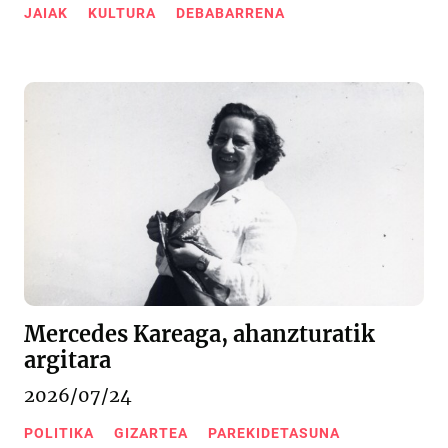
JAIAK
KULTURA
DEBABARRENA
Mercedes Kareaga, ahanzturatik
argitara
2026/07/24
POLITIKA
GIZARTEA
PAREKIDETASUNA