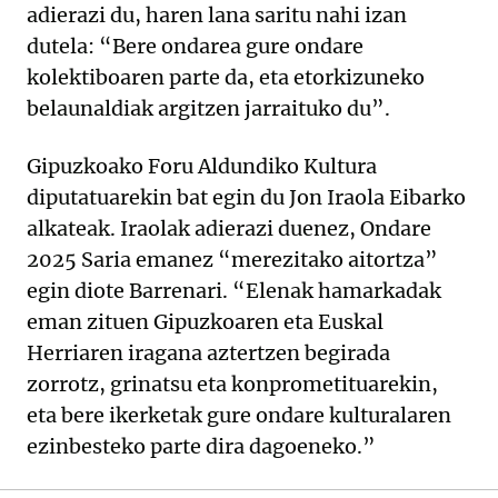
adierazi du, haren lana saritu nahi izan
dutela: “Bere ondarea gure ondare
kolektiboaren parte da, eta etorkizuneko
belaunaldiak argitzen jarraituko du”.
Gipuzkoako Foru Aldundiko Kultura
diputatuarekin bat egin du Jon Iraola Eibarko
alkateak. Iraolak adierazi duenez, Ondare
2025 Saria emanez “merezitako aitortza”
egin diote Barrenari. “Elenak hamarkadak
eman zituen Gipuzkoaren eta Euskal
Herriaren iragana aztertzen begirada
zorrotz, grinatsu eta konprometituarekin,
eta bere ikerketak gure ondare kulturalaren
ezinbesteko parte dira dagoeneko.”