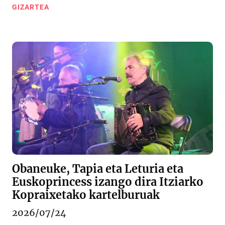
GIZARTEA
Obaneuke, Tapia eta Leturia eta
Euskoprincess izango dira Itziarko
Kopraixetako kartelburuak
2026/07/24