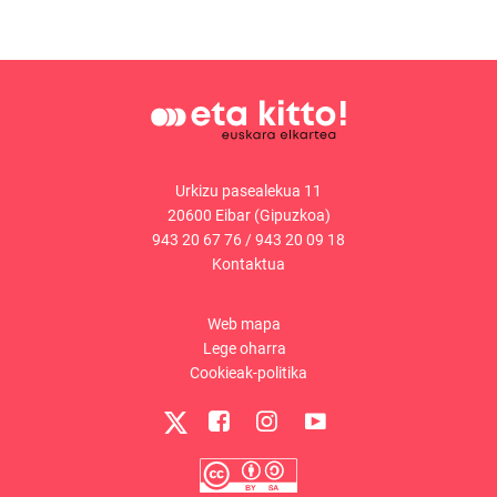
Urkizu pasealekua 11
20600 Eibar (Gipuzkoa)
943 20 67 76
/
943 20 09 18
Kontaktua
Web mapa
Lege oharra
Cookieak-politika