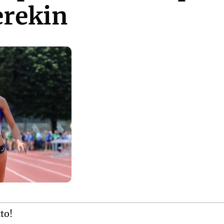
erekin
tto!