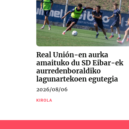
Real Unión-en aurka
amaituko du SD Eibar-ek
aurredenboraldiko
lagunartekoen egutegia
2026/08/06
KIROLA