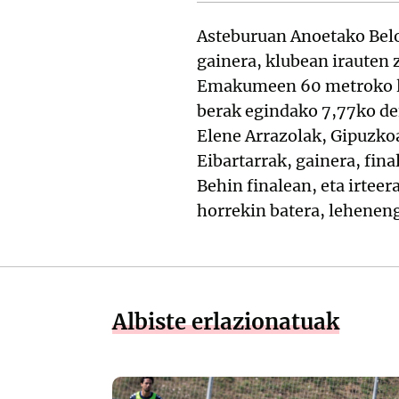
Asteburuan Anoetako Belo
gainera, klubean irauten 
Emakumeen 60 metroko la
berak egindako 7,77ko de
Elene Arrazolak, Gipuzkoa
Eibartarrak, gainera, fin
Behin finalean, eta irteer
horrekin batera, lehenengo
Albiste erlazionatuak