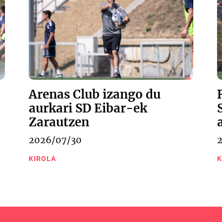
Arenas Club izango du
aurkari SD Eibar-ek
Zarautzen
2026/07/30
KIROLA
K