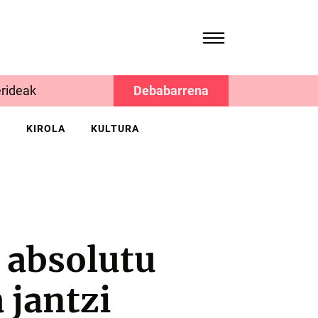
rideak
Debabarrena
K
KIROLA
KULTURA
 absolutu
 jantzi