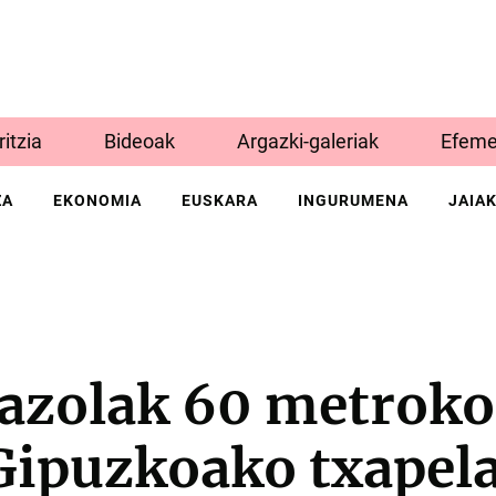
Iritzia
Bideoak
Argazki-galeriak
Efeme
ZA
EKONOMIA
EUSKARA
INGURUMENA
JAIA
razolak 60 metroko
ipuzkoako txapela