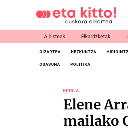
Albisteak
Elkarrizketak
GIZARTEA
HEZKUNTZA
HIRIGINT
OSASUNA
POLITIKA
KIROLA
Elene Ar
mailako G