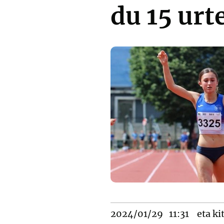
du 15 urt
2024/01/29
11:31
eta ki