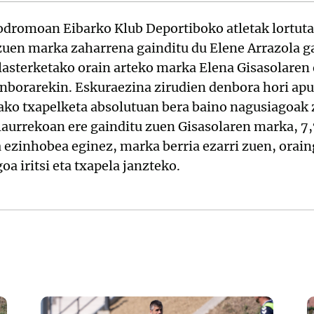
dromoan Eibarko Klub Deportiboko atletak lortuta
zuen marka zaharrena gainditu du Elene Arrazola gaz
sterketako orain arteko marka Elena Gisasolaren
nborarekin. Eskuraezina zirudien denbora hori apu
ko txapelketa absolutuan bera baino nagusiagoak zi
alaurrekoan ere gainditu zuen Gisasolaren marka, 7,
a ezinhobea eginez, marka berria ezarri zuen, orain
a iritsi eta txapela janzteko.