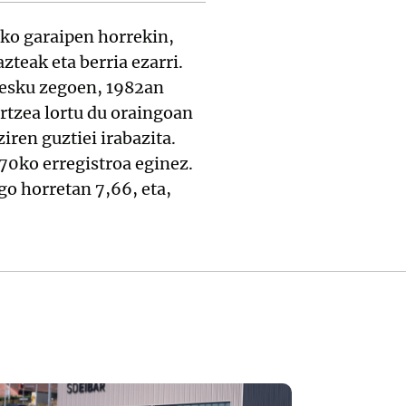
ko garaipen horrekin,
teak eta berria ezarri.
 esku zegoen, 1982an
rtzea lortu du oraingoan
ren guztiei irabazita.
70ko erregistroa eginez.
go horretan 7,66, eta,