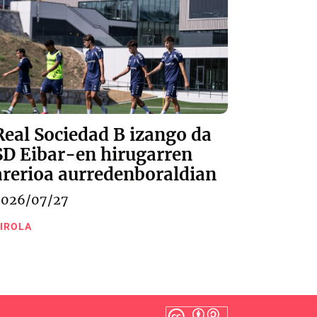
Real Sociedad B izango da
SD Eibar-en hirugarren
arerioa aurredenboraldian
2026/07/27
IROLA