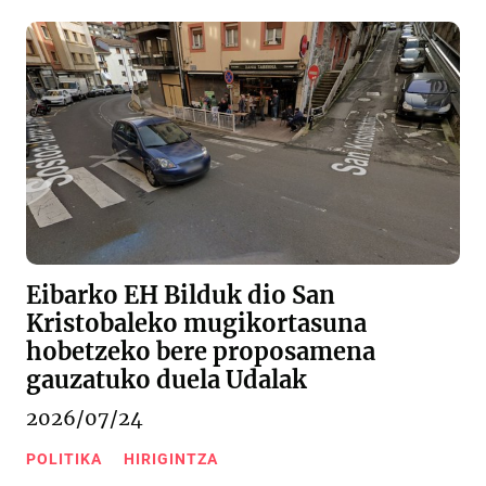
Eibarko EH Bilduk dio San
Kristobaleko mugikortasuna
hobetzeko bere proposamena
gauzatuko duela Udalak
2026/07/24
POLITIKA
HIRIGINTZA