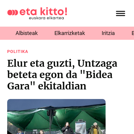
Albisteak
Elkarrizketak
Iritzia
POLITIKA
Elur eta guzti, Untzaga
beteta egon da "Bidea
Gara" ekitaldian