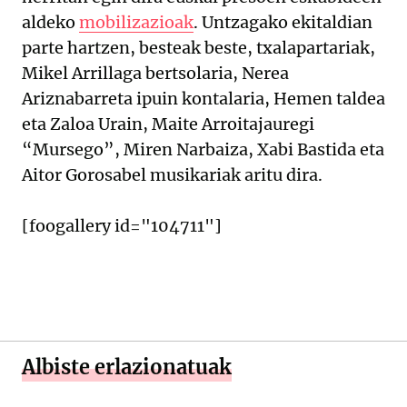
aldeko
mobilizazioak
. Untzagako ekitaldian
parte hartzen, besteak beste, txalapartariak,
Mikel Arrillaga bertsolaria, Nerea
Ariznabarreta ipuin kontalaria, Hemen taldea
eta Zaloa Urain, Maite Arroitajauregi
“Mursego”, Miren Narbaiza, Xabi Bastida eta
Aitor Gorosabel musikariak aritu dira.
[foogallery id="104711"]
Albiste erlazionatuak