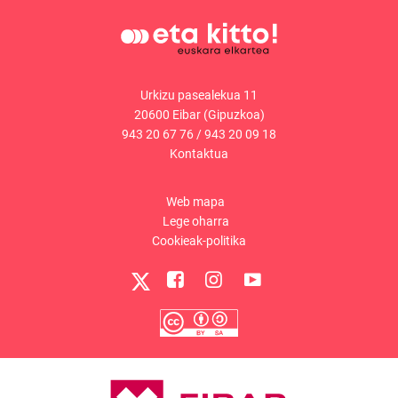
Urkizu pasealekua 11
20600 Eibar (Gipuzkoa)
943 20 67 76
/
943 20 09 18
Kontaktua
Web mapa
Lege oharra
Cookieak-politika