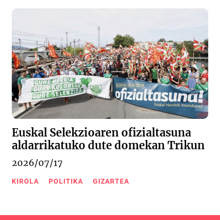
Euskal Selekzioaren ofizialtasuna
aldarrikatuko dute domekan Trikun
2026/07/17
KIROLA
POLITIKA
GIZARTEA