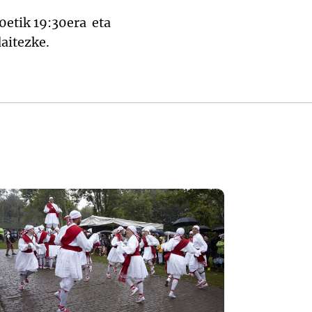
30etik 19:30era eta
daitezke.