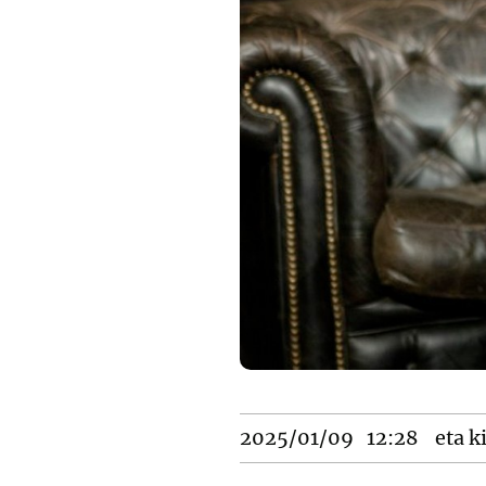
2025/01/09
12:28
eta k