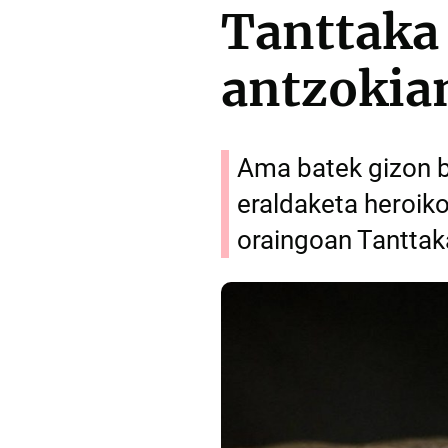
Tanttaka
antzokian
Ama batek gizon b
eraldaketa heroiko
oraingoan Tanttak