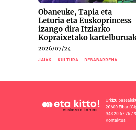
Obaneuke, Tapia eta
Leturia eta Euskoprincess
izango dira Itziarko
Kopraixetako kartelburua
2026/07/24
JAIAK
KULTURA
DEBABARRENA
Urkizu pasealek
20600 Eibar (Gi
943 20 67 76
/
9
Kontaktua