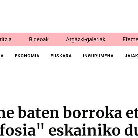
Iritzia
Bideoak
Argazki-galeriak
Efeme
ZA
EKONOMIA
EUSKARA
INGURUMENA
JAIA
 baten borroka e
osia" eskainiko d