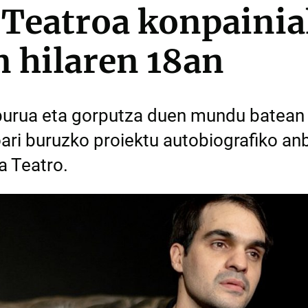
 Teatroa konpainia
 hilaren 18an
urua eta gorputza duen mundu batean 
ari buruzko proiektu autobiografiko anb
a Teatro.