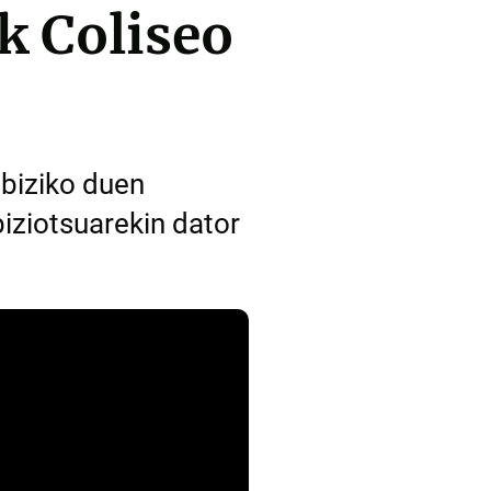
k Coliseo
biziko duen
iziotsuarekin dator