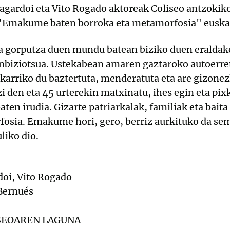
agardoi eta Vito Rogado aktoreak Coliseo antzokik
 "Emakume baten borroka eta metamorfosia" euska
a gorputza duen mundu batean biziko duen eraldak
anbiziotsua. Ustekabean amaren gaztaroko autoerret
karriko du baztertuta, menderatuta eta are gizone
i den eta 45 urterekin matxinatu, ihes egin eta pi
en irudia. Gizarte patriarkalak, familiak eta bait
ia. Emakume hori, gero, berriz aurkituko da sem
liko dio.
oi, Vito Rogado
Bernués
- 7 € COLISEOAREN LAGUNA