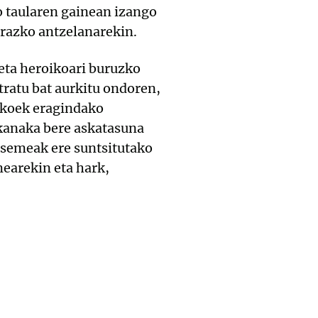
o taularen gainean izango
razko antzelanarekin.
eta heroikoari buruzko
ratu bat aurkitu ondoren,
zkoek eragindako
xkanaka bere askatasuna
a semeak ere suntsitutako
earekin eta hark,