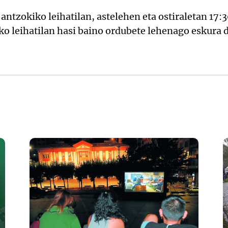
antzokiko leihatilan, astelehen eta ostiraletan 17:
iko leihatilan hasi baino ordubete lehenago eskura 