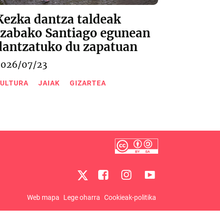
Kezka dantza taldeak
Izabako Santiago egunean
dantzatuko du zapatuan
2026/07/23
ULTURA
JAIAK
GIZARTEA
Web mapa
Lege oharra
Cookieak-politika