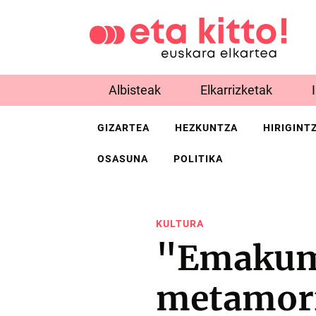
Albisteak
Elkarrizketak
GIZARTEA
HEZKUNTZA
HIRIGINT
OSASUNA
POLITIKA
KULTURA
"Emakume
metamorf