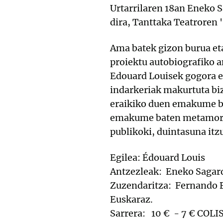
Urtarrilaren 18an Eneko S
dira, Tanttaka Teatroren
Ama batek gizon burua et
proiektu autobiografiko 
Edouard Louisek gogora e
indarkeriak makurtuta biz
eraikiko duen emakume bat
emakume baten metamorfos
publikoki, duintasuna itzu
Egilea: Édouard Louis
Antzezleak: Eneko Sagard
Zuzendaritza: Fernando 
Euskaraz.
Sarrera: 10 € 