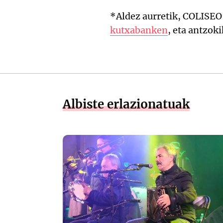
*Aldez aurretik, COLISEO 
kutxabanken
, eta antzok
Albiste erlazionatuak