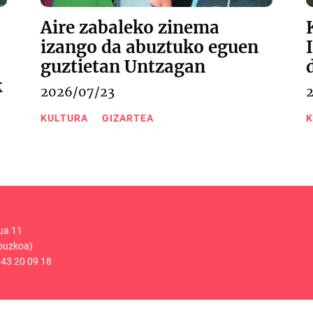
Aire zabaleko zinema
izango da abuztuko eguen
guztietan Untzagan
k
2026/07/23
KULTURA
GIZARTEA
K
ua 11
puzkoa)
43 20 09 18