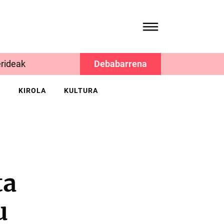
rideak
Debabarrena
K
KIROLA
KULTURA
ta
u