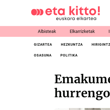
Albisteak
Elkarrizketak
GIZARTEA
HEZKUNTZA
HIRIGINT
OSASUNA
POLITIKA
Emakumee
hurrengo 