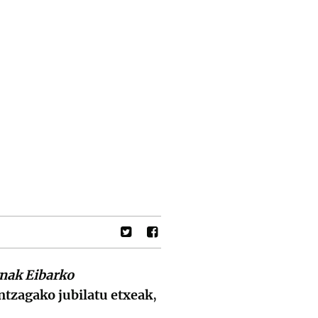
nak Eibarko
ntzagako jubilatu etxeak
,