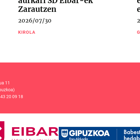
aurkari SD Eibar-ek
Zarautzen
2026/07/30
KIROLA
G
ua 11
puzkoa)
43 20 09 18