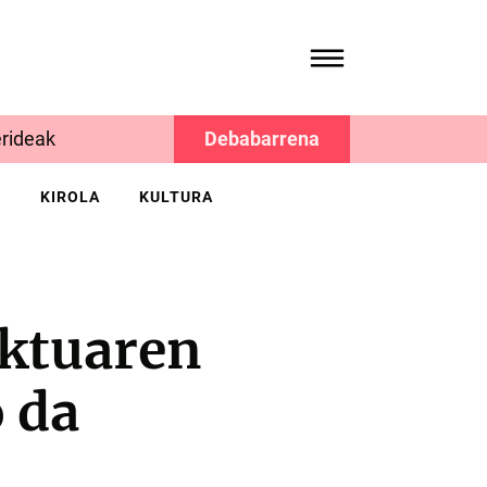
rideak
Debabarrena
K
KIROLA
KULTURA
ktuaren
 da