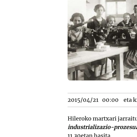
2015/04/21
00:00
eta k
Hileroko martxari jarrait
industrializazio-prozesu
11.30etan hasita.