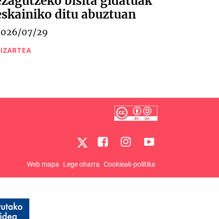
ezagutzeko bisita gidatuak
eskainiko ditu abuztuan
2026/07/29
IZARTEA
Web mapa
Lege oharra
Cookieak-politika