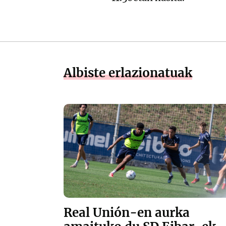
Albiste erlazionatuak
Real Unión-en aurka