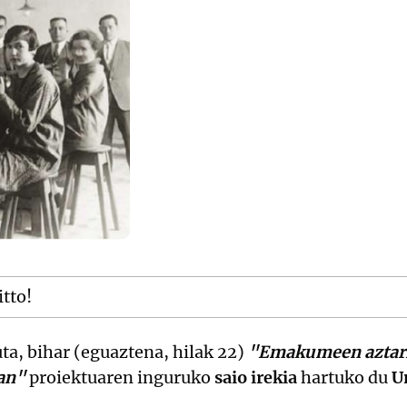
itto!
uta, bihar (eguaztena, hilak 22)
"Emakumeen aztar
an"
proiektuaren inguruko
saio irekia
hartuko du
U