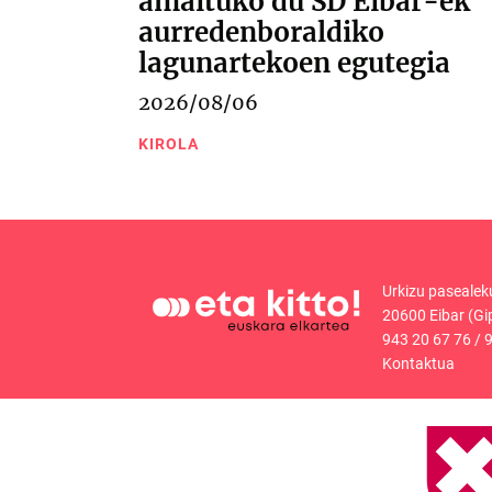
amaituko du SD Eibar-ek
aurredenboraldiko
lagunartekoen egutegia
2026/08/06
KIROLA
Urkizu pasealek
20600 Eibar (Gi
943 20 67 76
/
9
Kontaktua