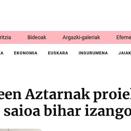
Iritzia
Bideoak
Argazki-galeriak
Efeme
ZA
EKONOMIA
EUSKARA
INGURUMENA
JAIA
n Aztarnak proie
saioa bihar izango