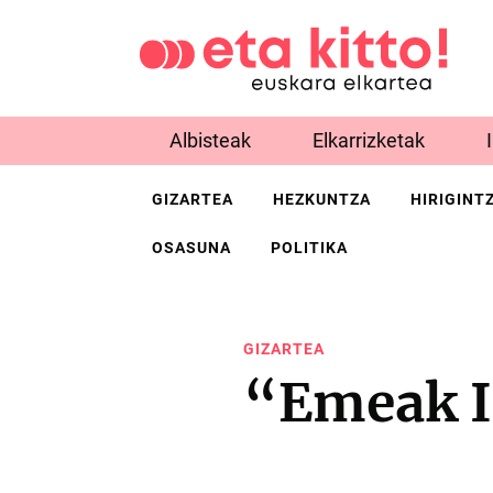
Albisteak
Elkarrizketak
GIZARTEA
HEZKUNTZA
HIRIGINT
OSASUNA
POLITIKA
GIZARTEA
“Emeak II