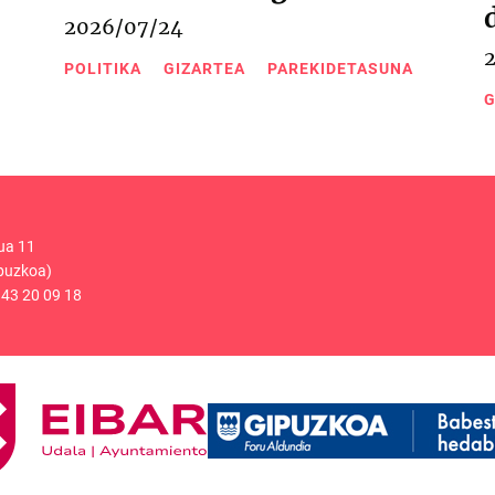
2026/07/24
POLITIKA
GIZARTEA
PAREKIDETASUNA
G
ua 11
puzkoa)
43 20 09 18