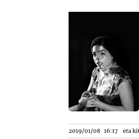
2019/01/08
16:17
eta ki