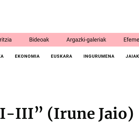
Iritzia
Bideoak
Argazki-galeriak
Efeme
ZA
EKONOMIA
EUSKARA
INGURUMENA
JAIA
-III” (Irune Jaio)