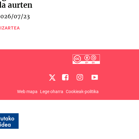
da aurten
2026/07/23
IZARTEA
Web mapa
Lege oharra
Cookieak-politika