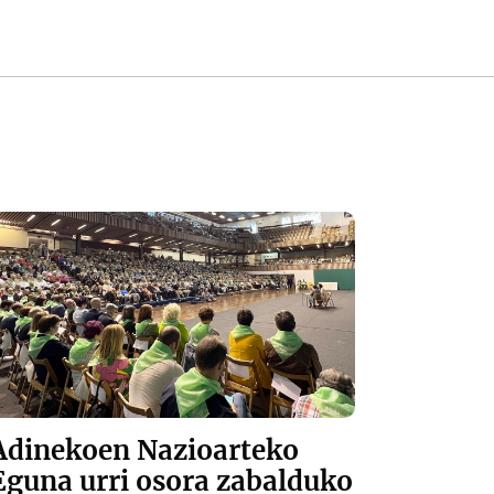
Adinekoen Nazioarteko
Eguna urri osora zabalduko