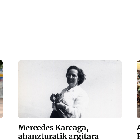
Mercedes Kareaga,
ahanzturatik argitara