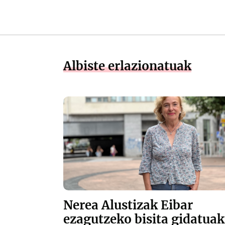
Albiste erlazionatuak
Nerea Alustizak Eibar
ezagutzeko bisita gidatuak