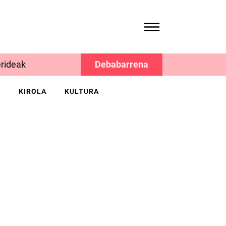
rideak
Debabarrena
K
KIROLA
KULTURA