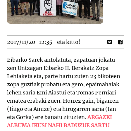
2017/11/20
12:35
eta kitto!
Eibarko Sarek antolatuta, zapatuan jokatu
zen Untzagan Eibarko II. Berakatz Zopa
Lehiaketa eta, parte hartu zuten 23 bikoteen
zopa guztiak probatu eta gero, epaimahaiak
lehen saria Emi Aiastui eta Tomas Perniari
ematea erabaki zuen. Horrez gain, bigarren
(Iñigo eta Ainize) eta hirugarren saria (Ian
eta Gorka) ere banatu zituzten.
ARGAZKI
ALBUMA IKUSI NAHI BADUZUE SARTU