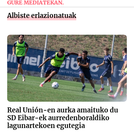
GURE MEDIATEKAN.
Albiste erlazionatuak
Real Unión-en aurka amaituko du
SD Eibar-ek aurredenboraldiko
lagunartekoen egutegia