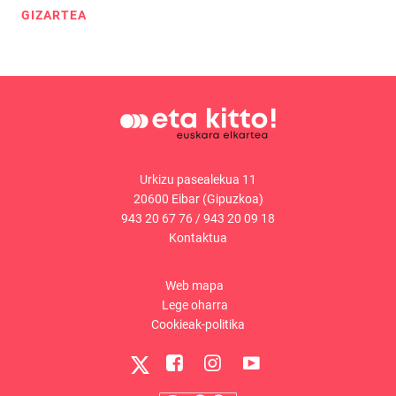
GIZARTEA
Urkizu pasealekua 11
20600 Eibar (Gipuzkoa)
943 20 67 76
/
943 20 09 18
Kontaktua
Web mapa
Lege oharra
Cookieak-politika