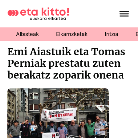
Albisteak
Elkarrizketak
Iritzia
Emi Aiastuik eta Tomas
Perniak prestatu zuten
berakatz zoparik onena