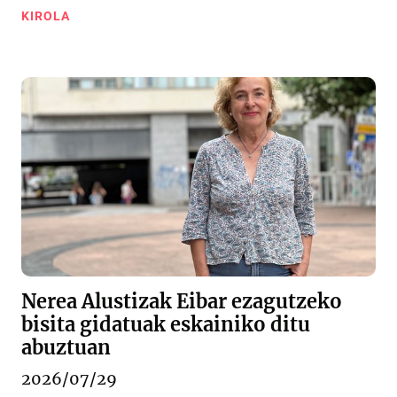
KIROLA
Nerea Alustizak Eibar ezagutzeko
bisita gidatuak eskainiko ditu
abuztuan
2026/07/29