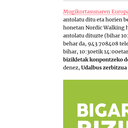
Mugikortasunaren Europ
antolatu ditu eta horien 
honetan Nordic Walking h
antolatu dituzte (bihar 1
behar da, 943 708408 tel
bihar, 10:30etik 14:00eta
bizikletak konpontzeko d
denez,
Udalbus zerbitzua