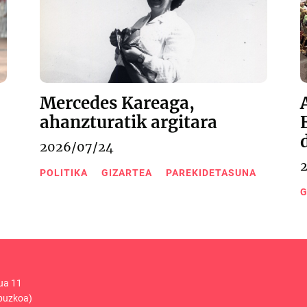
Mercedes Kareaga,
ahanzturatik argitara
2026/07/24
POLITIKA
GIZARTEA
PAREKIDETASUNA
G
ua 11
puzkoa)