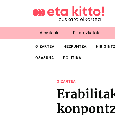
Albisteak
Elkarrizketak
GIZARTEA
HEZKUNTZA
HIRIGINT
OSASUNA
POLITIKA
GIZARTEA
Erabilita
konpontze