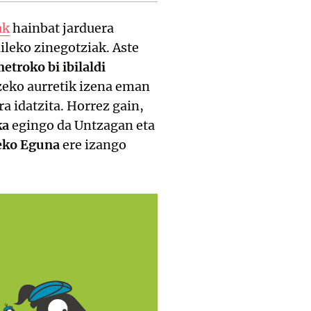
ak
hainbat jarduera
ileko zinegotziak. Aste
etroko bi ibilaldi
tzeko aurretik izena eman
a idatzita. Horrez gain,
ka
egingo da Untzagan eta
eko Eguna
ere izango