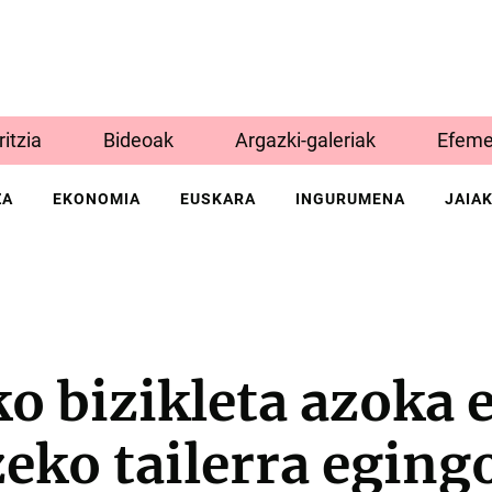
Iritzia
Bideoak
Argazki-galeriak
Efeme
ZA
EKONOMIA
EUSKARA
INGURUMENA
JAIA
ko bizikleta azoka 
ko tailerra egingo