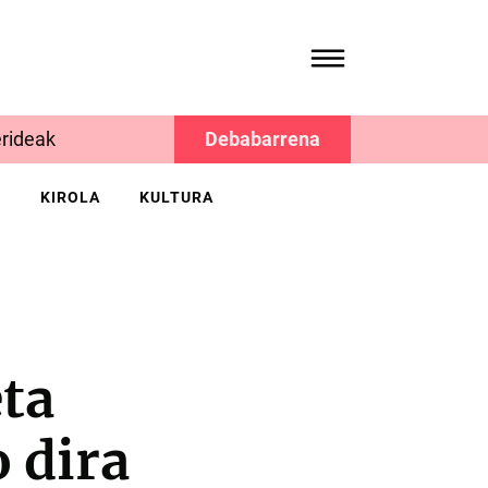
rideak
Debabarrena
K
KIROLA
KULTURA
eta
 dira