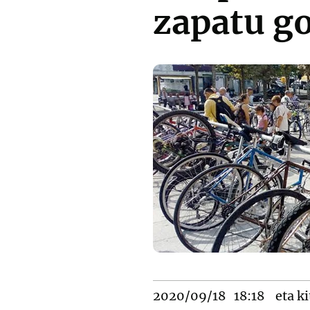
zapatu g
2020/09/18
18:18
eta ki