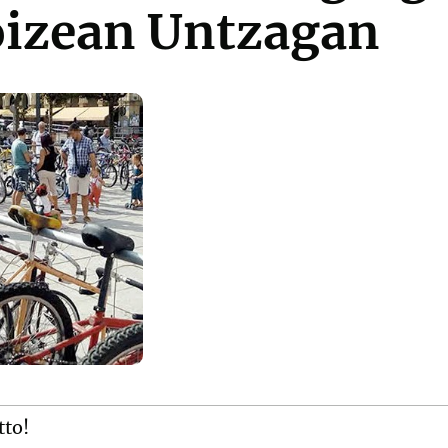
oizean Untzagan
tto!