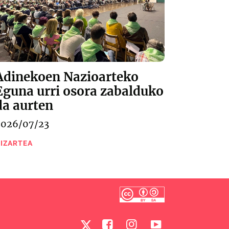
Adinekoen Nazioarteko
Eguna urri osora zabalduko
da aurten
2026/07/23
IZARTEA