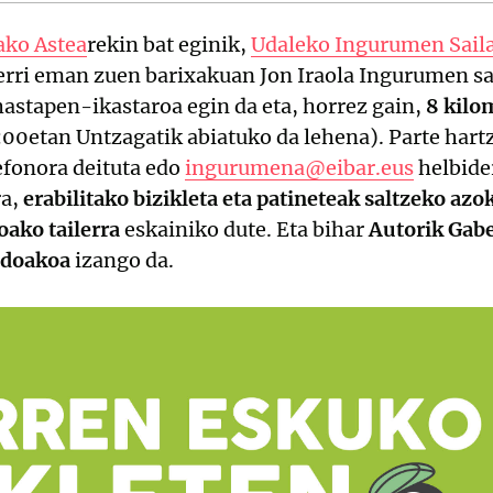
ako Astea
rekin bat eginik,
Udaleko Ingurumen Sail
berri eman zuen barixakuan Jon Iraola Ingurumen sa
astapen-ikastaroa egin da eta, horrez gain,
8 kilom
0:00etan Untzagatik abiatuko da lehena). Parte har
efonora deituta edo
ingurumena@eibar.eus
helbider
ra,
erabilitako bizikleta eta patineteak saltzeko azo
oako tailerra
eskainiko dute. Eta bihar
Autorik Gab
 doakoa
izango da.