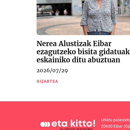
Nerea Alustizak Eibar
ezagutzeko bisita gidatuak
eskainiko ditu abuztuan
2026/07/29
GIZARTEA
Urkizu pasealek
20600 Eibar (Gi