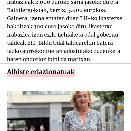
irabazleak 2.000 euroko saria jasoko du eta
Batxilergokoak, berriz, 3.000 eurokoa.
Gainera, izena ematen duen LH-ko ikastetxe
bakoitzak 300 euro jasoko ditu, ikastetxe
irabazlea izan ezik. Lehiaketa udal gobernu-
taldeak EH-Bildu Udal taldearekin batera
iazko aurrekontuetan adostutako zuzenketa
baten ondorioz ipini da martxan.
Albiste erlazionatuak