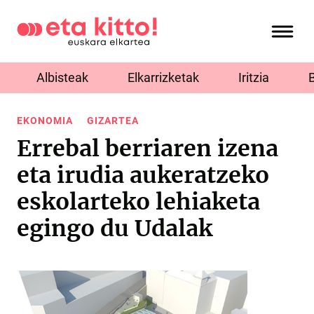
Albisteak
Elkarrizketak
Iritzia
EKONOMIA
GIZARTEA
Errebal berriaren izena
eta irudia aukeratzeko
eskolarteko lehiaketa
egingo du Udalak