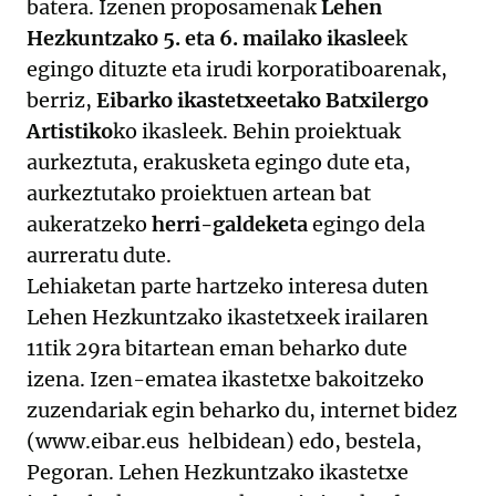
batera. Izenen proposamenak
Lehen
Hezkuntzako 5. eta 6. mailako ikaslee
k
egingo dituzte eta irudi korporatiboarenak,
berriz,
Eibarko ikastetxeetako Batxilergo
Artistiko
ko ikasleek. Behin proiektuak
aurkeztuta, erakusketa egingo dute eta,
aurkeztutako proiektuen artean bat
aukeratzeko
herri-galdeketa
egingo dela
aurreratu dute.
Lehiaketan parte hartzeko interesa duten
Lehen Hezkuntzako ikastetxeek irailaren
11tik 29ra bitartean eman beharko dute
izena. Izen-ematea ikastetxe bakoitzeko
zuzendariak egin beharko du, internet bidez
(www.eibar.eus helbidean) edo, bestela,
Pegoran. Lehen Hezkuntzako ikastetxe