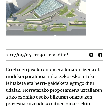
2017/09/05
11:30
eta kitto!
Errebalen jasoko duten eraikinaren
izena
eta
irudi korporatiboa
finkatzeko eskolarteko
lehiaketa eta herri-galdeketa egingo ditu
udalak. Horretarako proposamena uztailaren
26ko ezohiko osoko bilkuran onartu zen,
prozesua zuzenduko dituen oinarriekin