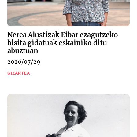
Nerea Alustizak Eibar ezagutzeko
bisita gidatuak eskainiko ditu
abuztuan
2026/07/29
GIZARTEA