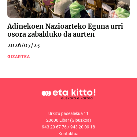
Adinekoen Nazioarteko Eguna urri
osora zabalduko da aurten
2026/07/23
GIZARTEA
Urkizu pasealekua 11
20600 Eibar (Gipuzkoa)
943 20 67 76
/
943 20 09 18
Kontaktua