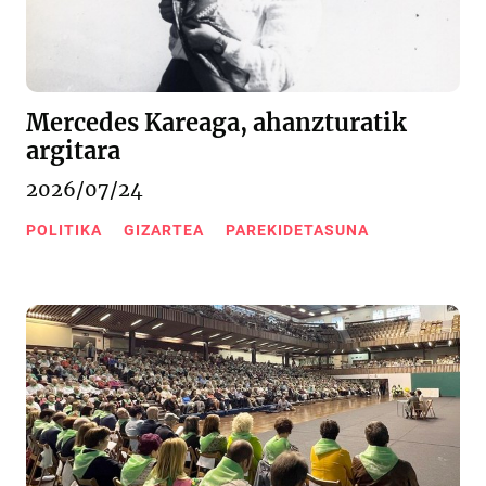
Mercedes Kareaga, ahanzturatik
argitara
2026/07/24
POLITIKA
GIZARTEA
PAREKIDETASUNA