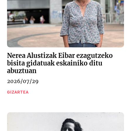
Nerea Alustizak Eibar ezagutzeko
bisita gidatuak eskainiko ditu
abuztuan
2026/07/29
GIZARTEA