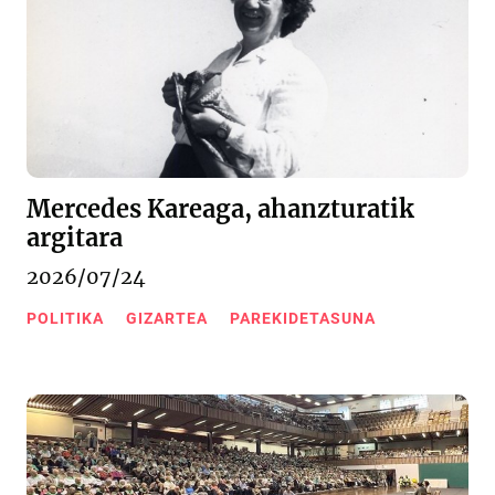
Mercedes Kareaga, ahanzturatik
argitara
2026/07/24
POLITIKA
GIZARTEA
PAREKIDETASUNA