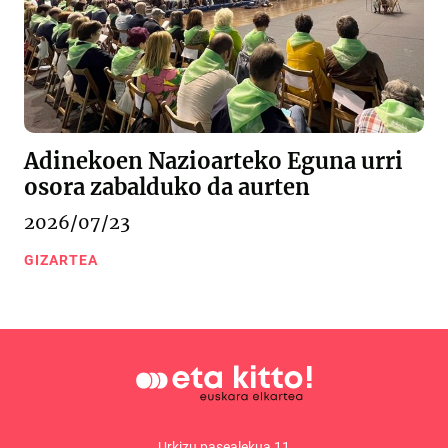
Adinekoen Nazioarteko Eguna urri
osora zabalduko da aurten
2026/07/23
GIZARTEA
Urkizu pasealekua 11