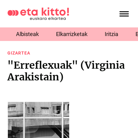
Albisteak
Elkarrizketak
Iritzia
GIZARTEA
"Erreflexuak" (Virginia
Arakistain)