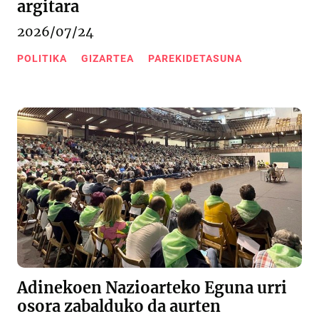
argitara
2026/07/24
POLITIKA
GIZARTEA
PAREKIDETASUNA
Adinekoen Nazioarteko Eguna urri
osora zabalduko da aurten