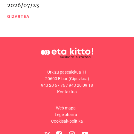
2026/07/23
GIZARTEA
Urkizu pasealekua 11
20600 Eibar (Gipuzkoa)
943 20 67 76
/
943 20 09 18
Kontaktua
Web mapa
Lege oharra
Cookieak-politika