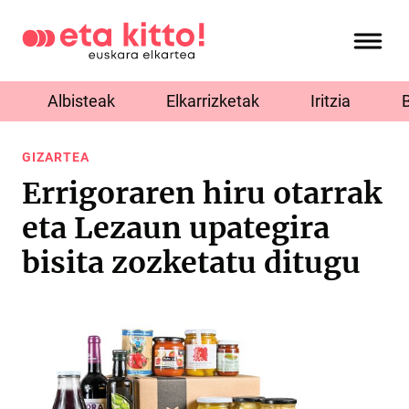
Albisteak
Elkarrizketak
Iritzia
GIZARTEA
Errigoraren hiru otarrak
eta Lezaun upategira
bisita zozketatu ditugu