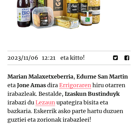
2023/11/06
12:21
eta kitto!
Marian Malaxetxeberria
,
Edurne San Martin
eta
Jone Amas
dira
Errigoraren
hiru otarren
irabazleak. Bestalde,
Izaskun Bustinduyk
irabazi du
Lezaun
upategira bisita eta
bazkaria. Eskerrik asko parte hartu duzuen
guztiei eta zorionak irabazleei!