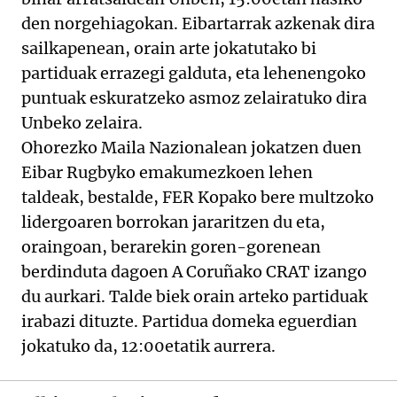
den norgehiagokan. Eibartarrak azkenak dira
sailkapenean, orain arte jokatutako bi
partiduak errazegi galduta, eta lehenengoko
puntuak eskuratzeko asmoz zelairatuko dira
Unbeko zelaira.
Ohorezko Maila Nazionalean jokatzen duen
Eibar Rugbyko emakumezkoen lehen
taldeak, bestalde, FER Kopako bere multzoko
lidergoaren borrokan jararitzen du eta,
oraingoan, berarekin goren-gorenean
berdinduta dagoen A Coruñako CRAT izango
du aurkari. Talde biek orain arteko partiduak
irabazi dituzte. Partidua domeka eguerdian
jokatuko da, 12:00etatik aurrera.