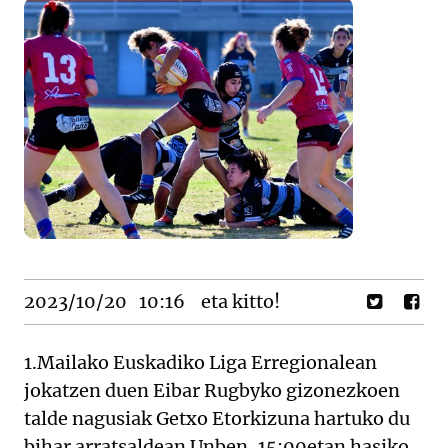
2023/10/20
10:16
eta kitto!
1.Mailako Euskadiko Liga Erregionalean
jokatzen duen Eibar Rugbyko gizonezkoen
talde nagusiak Getxo Etorkizuna hartuko du
bihar arratsaldean Unben, 15:00etan hasiko