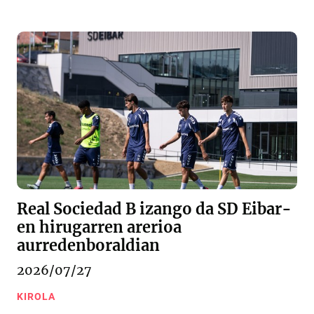
Real Sociedad B izango da SD Eibar-
en hirugarren arerioa
aurredenboraldian
2026/07/27
KIROLA