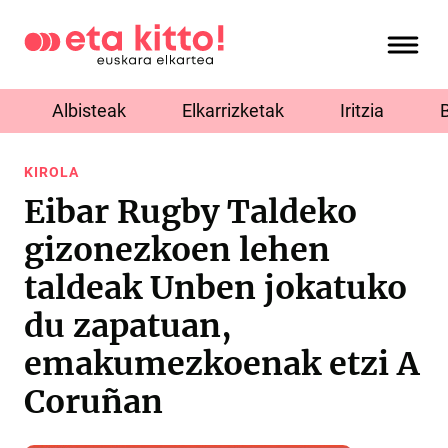
Albisteak
Elkarrizketak
Iritzia
KIROLA
Eibar Rugby Taldeko
gizonezkoen lehen
taldeak Unben jokatuko
du zapatuan,
emakumezkoenak etzi A
Coruñan