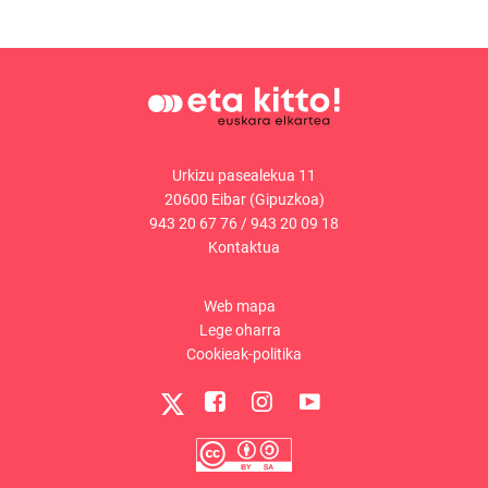
Urkizu pasealekua 11
20600 Eibar (Gipuzkoa)
943 20 67 76
/
943 20 09 18
Kontaktua
Web mapa
Lege oharra
Cookieak-politika