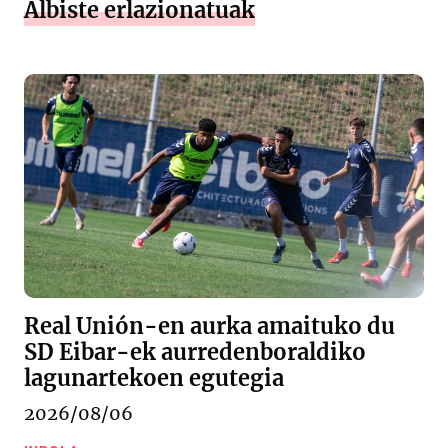
Albiste erlazionatuak
Real Unión-en aurka amaituko du
SD Eibar-ek aurredenboraldiko
lagunartekoen egutegia
2026/08/06