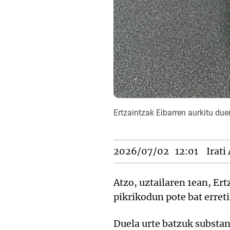
Ertzaintzak Eibarren aurkitu due
2026/07/02
12:01
Irati
Atzo, uztailaren 1ean, E
pikrikodun pote bat erreti
Duela urte batzuk substan