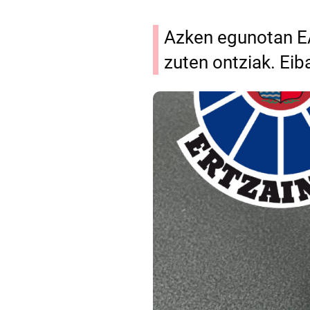
Azken egunotan EA
zuten ontziak. Eib