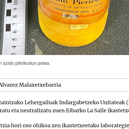
n azido pikrikodun potea.
 Alvarez Malaxetxebarria
rtzaintzako Lehergailuak Indargabetzeko Unitateak
ratu eta neutralizatu zuen Eibarko La Salle ikastetx
tzia hori oso ohikoa zen ikastetxeetako laborategie