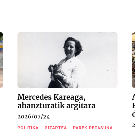
Mercedes Kareaga,
ahanzturatik argitara
2026/07/24
POLITIKA
GIZARTEA
PAREKIDETASUNA