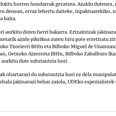
duktu horren hondarrak geratzea. Azaldu dutenez, 
en denean, erraz lehertu daiteke, inpaktuarekiko,
a baita.
ori aurkitu duten herri bakarra. Ertzaintzak jakinar
xetatik azido pikrikoa zuten hiru pote erretiratu 
rioko Txorierri BHIn eta Bilboko Miguel de Unamun
ean, Getxoko Aixerrota BHIn, Bilboko Zabalburu Ika
urkitu dute substantzia hori.
ak ohartarazi du substantzia hori ez dela manipulat
rehala jakinarazi behar zaiola, UDEko espezialistek