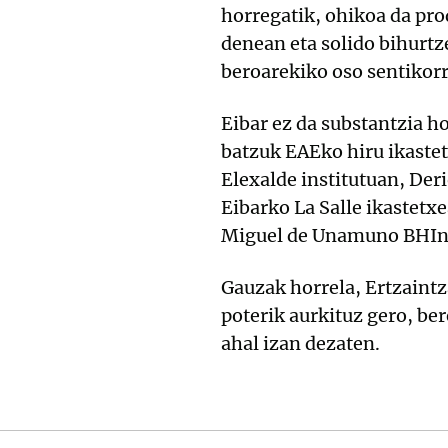
horregatik, ohikoa da pro
denean eta solido bihurtz
beroarekiko oso sentikorr
Eibar ez da substantzia h
batzuk EAEko hiru ikastet
Elexalde institutuan, De
Eibarko La Salle ikastetx
Miguel de Unamuno BHIn a
Gauzak horrela, Ertzaintz
poterik aurkituz gero, be
ahal izan dezaten.