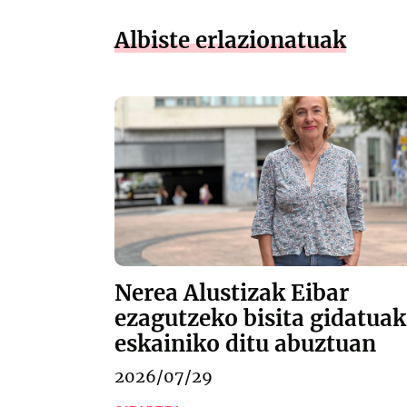
Albiste erlazionatuak
Nerea Alustizak Eibar
ezagutzeko bisita gidatuak
eskainiko ditu abuztuan
2026/07/29