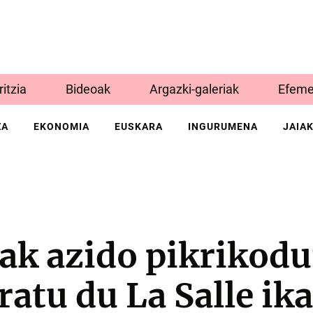
Iritzia
Bideoak
Argazki-galeriak
Efeme
ZA
EKONOMIA
EUSKARA
INGURUMENA
JAIA
ak azido pikrikodu
iratu du La Salle ik