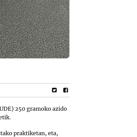
 (UDE) 250 gramoko azido
etik.
tako praktiketan, eta,