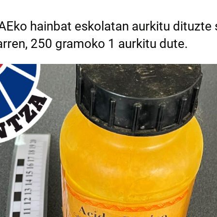
Eko hainbat eskolatan aurkitu dituzte 
arren, 250 gramoko 1 aurkitu dute.