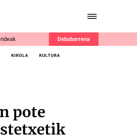
rideak
Debabarrena
K
KIROLA
KULTURA
n pote
astetxetik