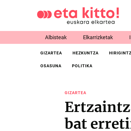
Albisteak
Elkarrizketak
GIZARTEA
HEZKUNTZA
HIRIGINT
OSASUNA
POLITIKA
GIZARTEA
Ertzaintz
bat erret