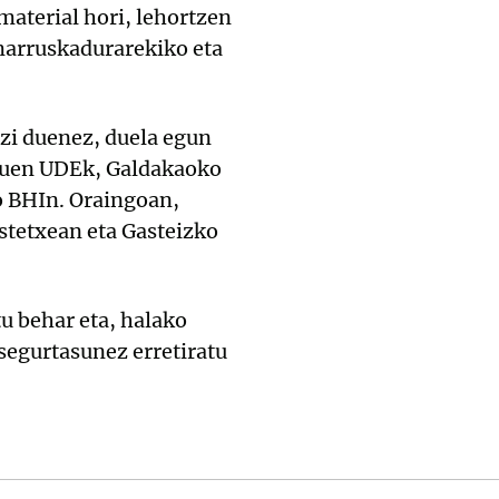
material hori, lehortzen
 marruskadurarekiko eta
azi duenez, duela egun
zituen UDEk, Galdakaoko
o BHIn. Oraingoan,
stetxean eta Gasteizko
u behar eta, halako
 segurtasunez erretiratu