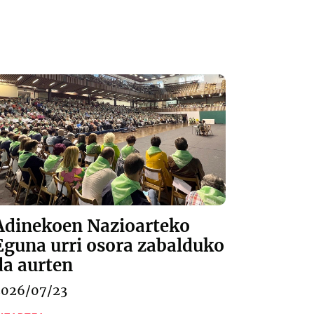
Adinekoen Nazioarteko
Eguna urri osora zabalduko
da aurten
2026/07/23