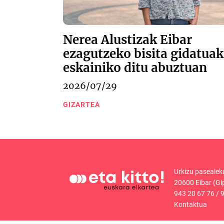
Nerea Alustizak Eibar
ezagutzeko bisita gidatuak
eskainiko ditu abuztuan
2026/07/29
GIZARTEA
Urkizu pasealek
20600 Eibar (Gi
943 20 67 76
/
9
Kontaktua