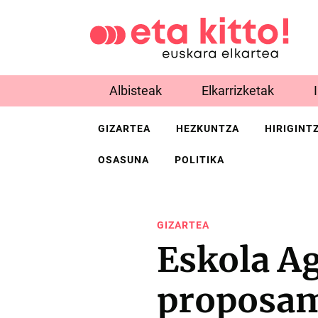
Albisteak
Elkarrizketak
GIZARTEA
HEZKUNTZA
HIRIGINT
OSASUNA
POLITIKA
GIZARTEA
Eskola A
proposam