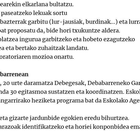
dearekin elkarlana bultatzu.
 paseatzeko lekuak sortu
bazterrak garbitu (lur-jausiak, burdinak...) eta lur
at proposatu da, bide hori txukuntze aldera.
olatzea ingurua garbitzeko eta hobeto ezagutzeko
ea eta bertako zuhaitzak landatu.
oratoriaren mozioa onartu.
abarrenean
, 20 urte daramatza Debegesak, Debabarreneko Ga
da 30 egitasmoa sustatzen eta koordinatzen. Esk
ngarrirako heziketa programa bat da Eskolako Age
ta gizarte jardunbide egokien eredu bihurtzea.
razoak identifikatzeko eta horiei konponbidea ema