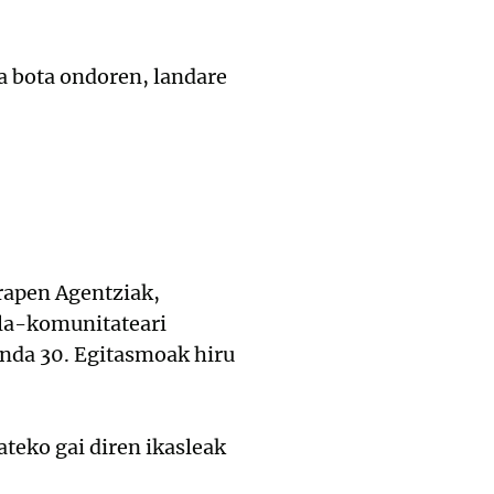
ra bota ondoren, landare
rapen Agentziak,
ola-komunitateari
nda 30. Egitasmoak hiru
teko gai diren ikasleak