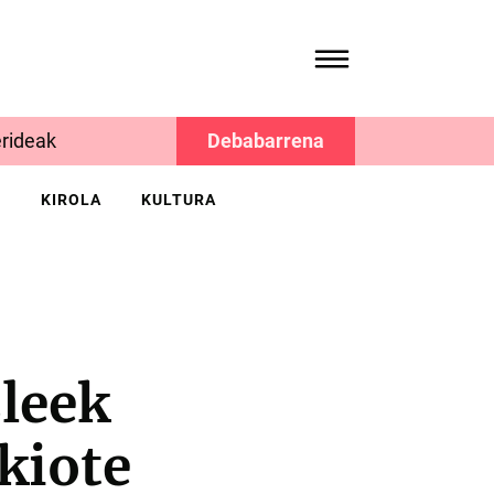
rideak
Debabarrena
K
KIROLA
KULTURA
leek
kiote