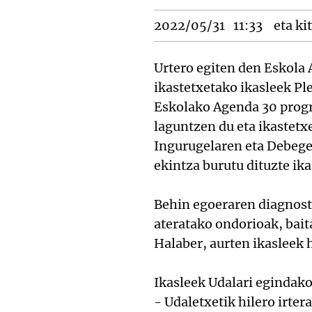
2022/05/31
11:33
eta ki
Urtero egiten den Eskola 
ikastetxetako ikasleek Pl
Eskolako Agenda 30 progr
laguntzen du eta ikastet
Ingurugelaren eta Debege
ekintza burutu dituzte ik
Behin egoeraren diagnosti
ateratako ondorioak, baita
Halaber, aurten ikasleek 
Ikasleek Udalari egindak
- Udaletxetik hilero irte