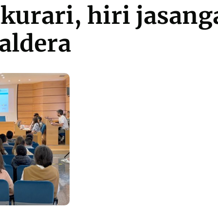
kurari, hiri jasang
 aldera