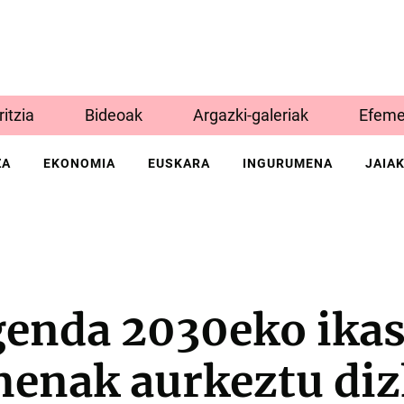
Iritzia
Bideoak
Argazki-galeriak
Efeme
ZA
EKONOMIA
EUSKARA
INGURUMENA
JAIA
genda 2030eko ikas
enak aurkeztu diz