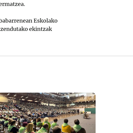
bermatzea.
Debabarrenean Eskolako
uzendutako ekintzak