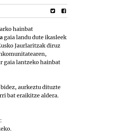
barko hainbat
a
gaia landu dute ikasleek
sko Jaurlaritzak diruz
ankomunitatearen,
r gaia lantzeko hainbat
bidez, aurkeztu dituzte
i bat eraikitze aldera.
:
zeko.