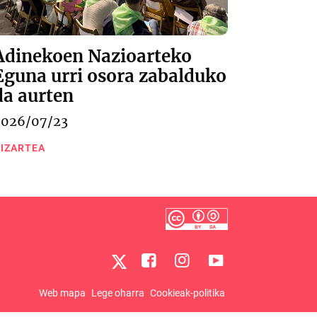
Adinekoen Nazioarteko
Eguna urri osora zabalduko
da aurten
2026/07/23
IZARTEA
Web mapa
Lege oharra
Cookieak-politika