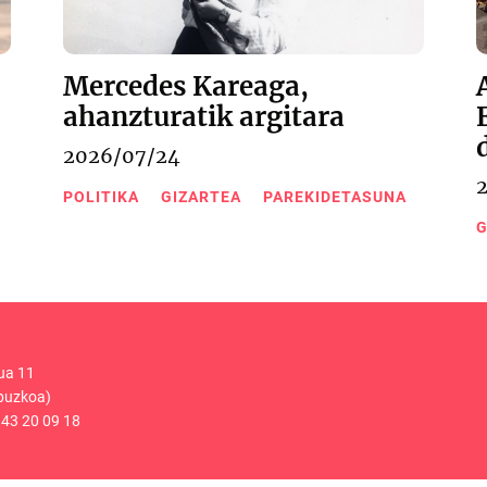
Mercedes Kareaga,
ahanzturatik argitara
2026/07/24
POLITIKA
GIZARTEA
PAREKIDETASUNA
G
ua 11
puzkoa)
43 20 09 18