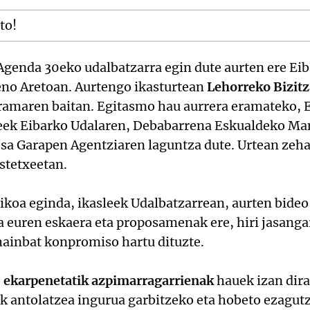
tto!
Agenda 30eko udalbatzarra egin dute aurten ere Ei
eno Aretoan. Aurtengo ikasturtean
Lehorreko Bizitz
amaren baitan. Egitasmo hau aurrera eramateko, Eu
xeek Eibarko Udalaren, Debabarrena Eskualdeko M
sa Garapen Agentziaren laguntza dute. Urtean zeha
astetxeetan.
koa eginda, ikasleek Udalbatzarrean, aurten bideo 
 euren eskaera eta proposamenak ere, hiri jasangarr
hainbat konpromiso hartu dituzte.
o
ekarpenetatik azpimarragarrienak
hauek izan dira
rak antolatzea ingurua garbitzeko eta hobeto ezagut