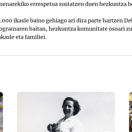
menarekiko errespetua sustatzen duen hezkuntza 
 8.000 ikasle baino gehiago ari dira parte hartzen 
ogramaren baitan, hezkuntza komunitate osoari z
akasle eta familiei.