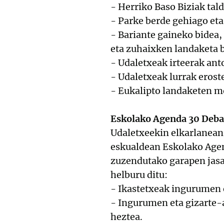
- Herriko Baso Biziak tal
- Parke berde gehiago eta
- Bariante gaineko bidea, 
eta zuhaixken landaketa b
- Udaletxeak irteerak ant
- Udaletxeak lurrak erost
- Eukalipto landaketen m
Eskolako Agenda 30 Deb
Udaletxeekin elkarlanean
eskualdean Eskolako Agen
zuzendutako garapen jasa
helburu ditu:
- Ikastetxeak ingurumen e
- Ingurumen eta gizarte-a
heztea.