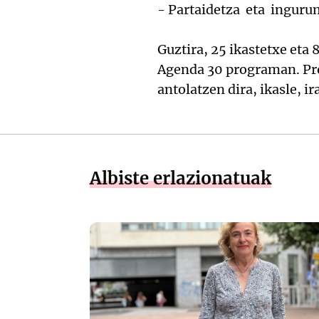
- Partaidetza eta inguru
Guztira, 25 ikastetxe eta
Agenda 30 programan. Pr
antolatzen dira, ikasle, ir
Albiste erlazionatuak