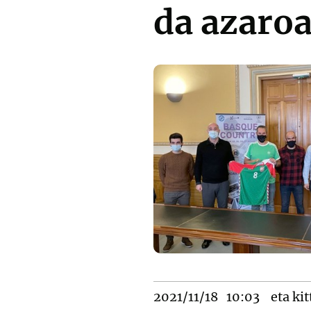
da azaro
2021/11/18
10:03
eta kit