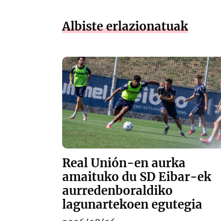
Albiste erlazionatuak
Real Unión-en aurka
amaituko du SD Eibar-ek
aurredenboraldiko
lagunartekoen egutegia