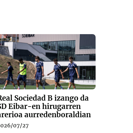
Real Sociedad B izango da
SD Eibar-en hirugarren
arerioa aurredenboraldian
2026/07/27