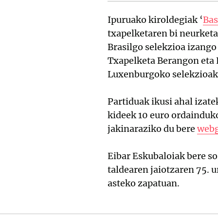
Ipuruako kiroldegiak ‘
Bas
txapelketaren bi neurketa
Brasilgo selekzioa izango 
Txapelketa Berangon eta L
Luxenburgoko selekzioak 
Partiduak ikusi ahal izat
kideek 10 euro ordainduko
jakinaraziko du bere
web
Eibar Eskubaloiak bere so
taldearen jaiotzaren 75. 
asteko zapatuan.