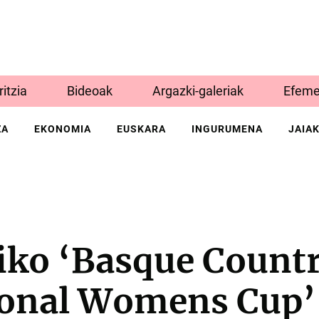
Iritzia
Bideoak
Argazki-galeriak
Efeme
ZA
EKONOMIA
EUSKARA
INGURUMENA
JAIA
iko ‘Basque Count
ional Womens Cup’