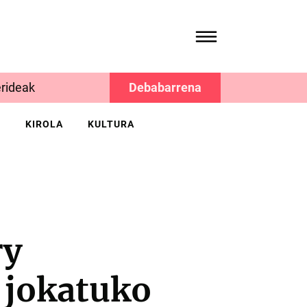
rideak
Debabarrena
K
KIROLA
KULTURA
ry
 jokatuko