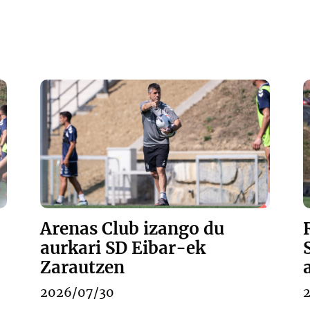
Arenas Club izango du
aurkari SD Eibar-ek
Zarautzen
2026/07/30