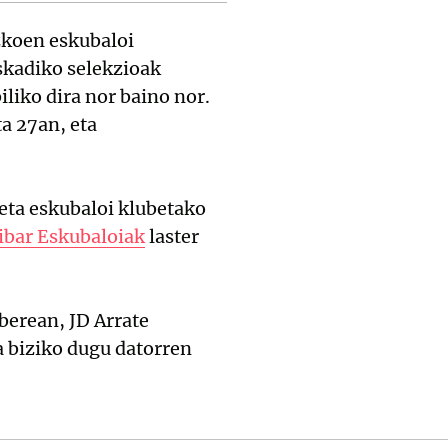
koen eskubaloi
skadiko selekzioak
iliko dira nor baino nor.
a 27an, eta
 eta eskubaloi klubetako
ibar Eskubaloiak
laster
berean, JD Arrate
a biziko dugu datorren