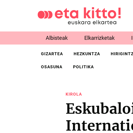
Albisteak
Elkarrizketak
GIZARTEA
HEZKUNTZA
HIRIGINT
OSASUNA
POLITIKA
KIROLA
Eskubalo
Internat