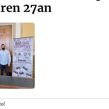
aren 27an
to!