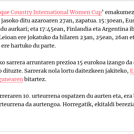
que Country International Women Cup
’ emakumez
 jasoko ditu azaroaren 27an, zapatua. 15:30ean, Eu
du aurkari; eta 17:45ean, Finlandia eta Argentina ib
eioan ere jokatuko da hilaren 23an, 25ean, 26an et
ere hartuko du parte.
eko sarrera arruntaren prezioa 15 eurokoa izango da
 dituzte. Sarrerak nola lortu daitezkeen jakiteko,
E
gunearen
bitartez.
rreraren 10. urteurrena ospatzen du aurten eta, era 
urteurrena da aurtengoa. Horregatik, ekitaldi berezi