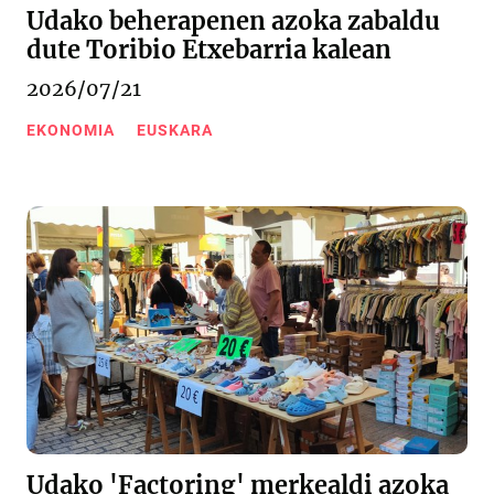
Udako beherapenen azoka zabaldu
dute Toribio Etxebarria kalean
2026/07/21
EKONOMIA
EUSKARA
Udako 'Factoring' merkealdi azoka