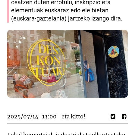
osatzen duten errotulu, inskripzio eta
elementuak euskaraz edo ele bietan
(euskara-gaztelania) jartzeko izango dira.
2025/07/14
13:00
eta kitto!
Lokal komertzial, industrial eta elkarteetako