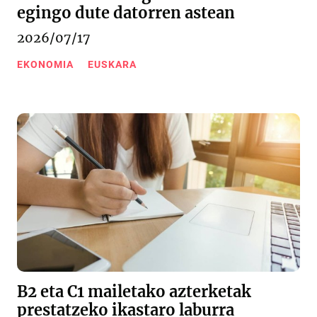
egingo dute datorren astean
2026/07/17
EKONOMIA
EUSKARA
B2 eta C1 mailetako azterketak
prestatzeko ikastaro laburra