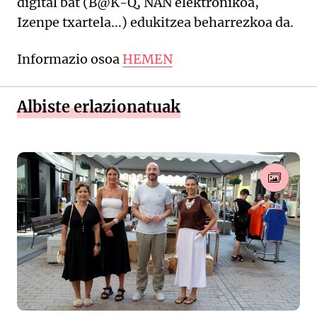
digital bat (B@K-Q, NAN elektronikoa,
Izenpe txartela...) edukitzea beharrezkoa da.
Informazio osoa
HEMEN
Albiste erlazionatuak