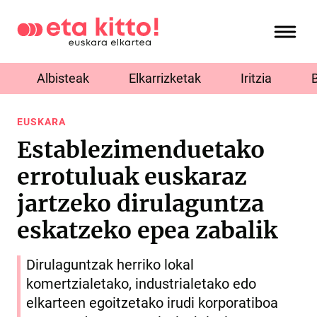
Albisteak
Elkarrizketak
Iritzia
EUSKARA
Establezimenduetako
errotuluak euskaraz
jartzeko dirulaguntza
eskatzeko epea zabalik
Dirulaguntzak herriko lokal
komertzialetako, industrialetako edo
elkarteen egoitzetako irudi korporatiboa