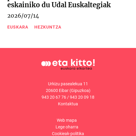
eskainiko du Udal Euskaltegiak
2026/07/14
EUSKARA
HEZKUNTZA
Urkizu pasealekua 11
20600 Eibar (Gipuzkoa)
943 20 67 76
/
943 20 09 18
Kontaktua
Web mapa
Lege oharra
Cookieak-politika