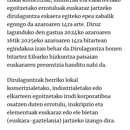
egoitzetako errotuluak euskaraz jartzeko
dirulaguntza eskaera egiteko epea zabalik
egongo da azaroaren 14ra arte. Diruz
lagunduko den gastua 2024ko azaroaren
16tik 2025eko azaroaren 14ra bitartean
egindakoa izan behar da.
Dirulaguntza honen
bitartez Eibarko hizkuntza paisaian
euskararen presentzia handitu nahi da.
Dirulaguntzak herriko lokal
komertzialetako, industrialetako edo
elkarteen egoitzetako irudi korporatiboa
osatzen duten errotulu, inskripzio eta
elementuak euskaraz edo ele bietan
(euskara-gaztelania) jartzeko izango dira.