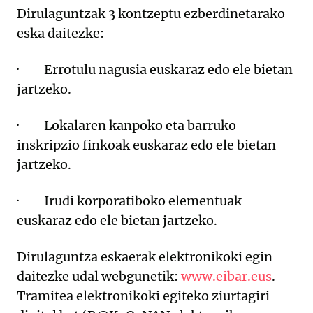
Dirulaguntzak 3 kontzeptu ezberdinetarako
eska daitezke:
·
Errotulu nagusia euskaraz edo ele bietan
jartzeko.
·
Lokalaren kanpoko eta barruko
inskripzio finkoak euskaraz edo ele bietan
jartzeko.
·
Irudi korporatiboko elementuak
euskaraz edo ele bietan jartzeko.
Dirulaguntza eskaerak e
lektronikoki egin
daitezke udal webgunetik:
www.eibar.eus
.
Tramitea elektronikoki egiteko ziurtagiri