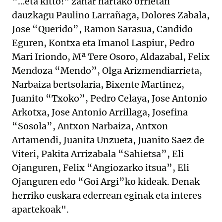
“…eta kitto!" zahar hartako orrietan
dauzkagu Paulino Larrañaga, Dolores Zabala,
Jose “Querido”, Ramon Sarasua, Candido
Eguren, Kontxa eta Imanol Laspiur, Pedro
Mari Iriondo, Mª Tere Osoro, Aldazabal, Felix
Mendoza “Mendo”, Olga Arizmendiarrieta,
Narbaiza bertsolaria, Bixente Martinez,
Juanito “Txoko”, Pedro Celaya, Jose Antonio
Arkotxa, Jose Antonio Arrillaga, Josefina
“Sosola”, Antxon Narbaiza, Antxon
Artamendi, Juanita Unzueta, Juanito Saez de
Viteri, Pakita Arrizabala “Sahietsa”, Eli
Ojanguren, Felix “Angiozarko itsua”, Eli
Ojanguren edo “Goi Argi”ko kideak. Denak
herriko euskara ederrean eginak eta interes
apartekoak".