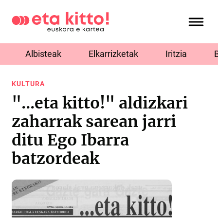
Albisteak
Elkarrizketak
Iritzia
KULTURA
"...eta kitto!" aldizkari
zaharrak sarean jarri
ditu Ego Ibarra
batzordeak