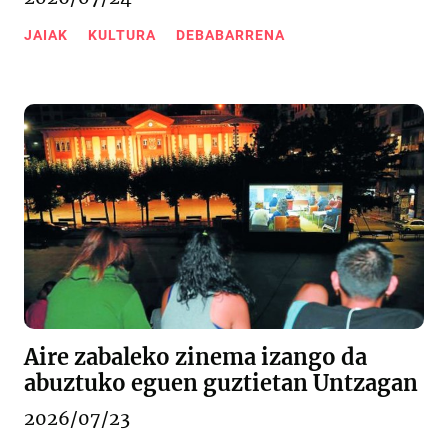
JAIAK
KULTURA
DEBABARRENA
Aire zabaleko zinema izango da
abuztuko eguen guztietan Untzagan
2026/07/23