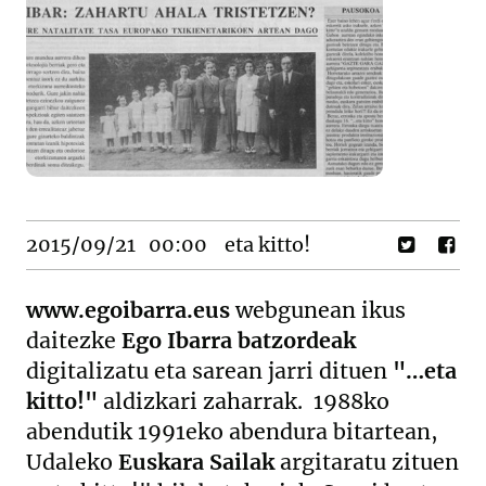
2015/09/21
00:00
eta kitto!
www.egoibarra.eus
webgunean ikus
daitezke
Ego Ibarra batzordeak
digitalizatu eta sarean jarri dituen
"…eta
kitto!"
aldizkari zaharrak. 1988ko
abendutik 1991eko abendura bitartean,
Udaleko
Euskara Sailak
argitaratu zituen