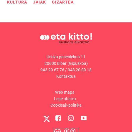
KULTURA
JAIAK
GIZARTEA
Urkizu pasealekua 11
20600 Eibar (Gipuzkoa)
943 20 67 76
/
943 20 09 18
Kontaktua
Web mapa
Lege oharra
Cookieak-politika