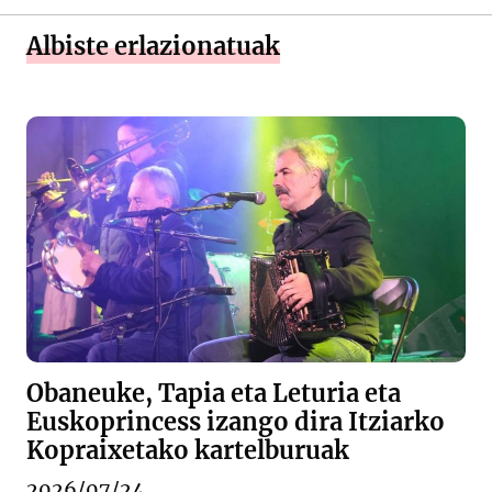
Albiste erlazionatuak
Obaneuke, Tapia eta Leturia eta
Euskoprincess izango dira Itziarko
Kopraixetako kartelburuak
2026/07/24