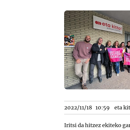
2022/11/18
10:59
eta ki
Iritsi da hitzez ekiteko ga