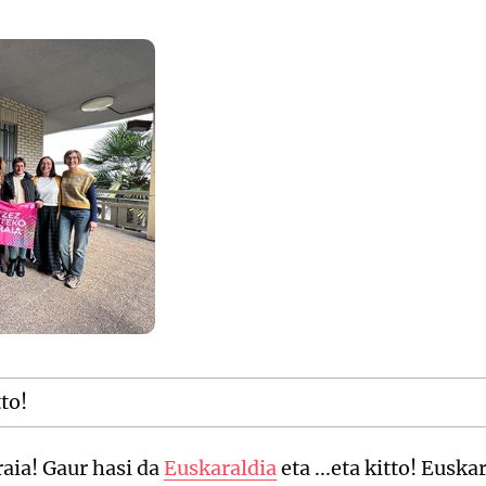
tto!
raia! Gaur hasi da
Euskaraldia
eta ...eta kitto! Euska