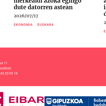
merkealdi azoka egingo
dute datorren astean
2026/07/17
EKONOMIA
EUSKARA
E
ua 11
puzkoa)
43 20 09 18