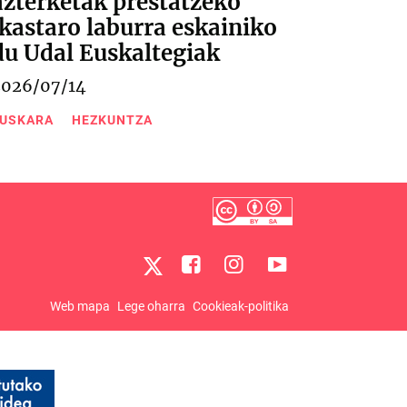
azterketak prestatzeko
ikastaro laburra eskainiko
du Udal Euskaltegiak
2026/07/14
USKARA
HEZKUNTZA
Web mapa
Lege oharra
Cookieak-politika