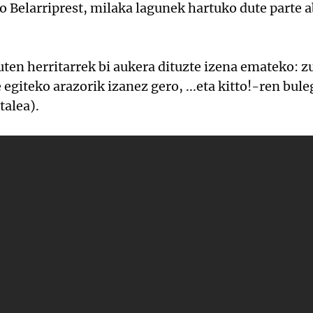
 Belarriprest, milaka lagunek hartuko dute parte 
uten herritarrek bi aukera dituzte izena emateko: 
e egiteko arazorik izanez gero, ...eta kitto!-ren bul
alea).