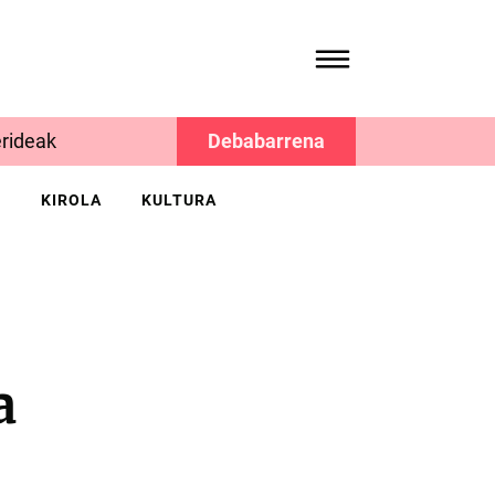
rideak
Debabarrena
K
KIROLA
KULTURA
a