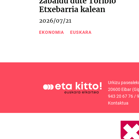
zabaldu dute Toribio
Etxebarria kalean
2026/07/21
EKONOMIA
EUSKARA
Urkizu pasealek
20600 Eibar (Gi
943 20 67 76
/
9
Kontaktua