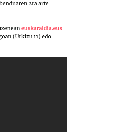
abenduaren 2ra arte
zuzenean
euskaraldia.eus
egoan (Urkizu 11) edo