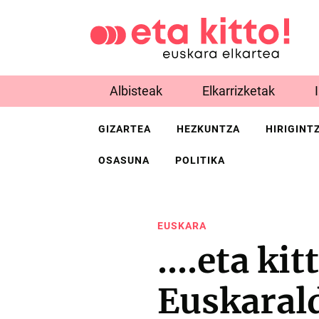
Albisteak
Elkarrizketak
GIZARTEA
HEZKUNTZA
HIRIGINT
OSASUNA
POLITIKA
EUSKARA
….eta kit
Euskarald