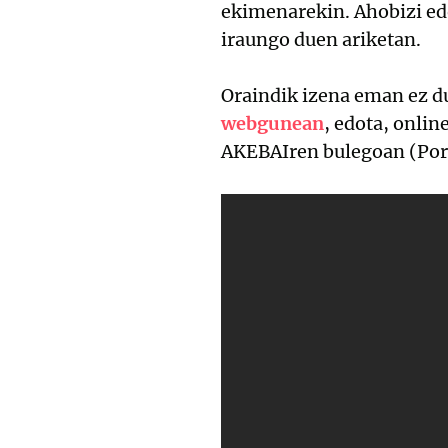
ekimenarekin. Ahobizi edo
iraungo duen ariketan.
Oraindik izena eman ez d
webgunean
, edota, onlin
AKEBAIren bulegoan (Port