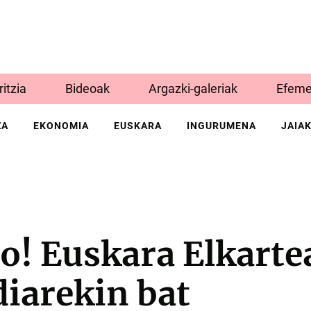
Iritzia
Bideoak
Argazki-galeriak
Efeme
ZA
EKONOMIA
EUSKARA
INGURUMENA
JAIA
to! Euskara Elkarte
iarekin bat