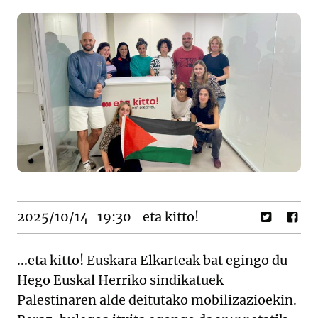
2025/10/14
19:30
eta kitto!
...eta kitto! Euskara Elkarteak bat egingo du
Hego Euskal Herriko sindikatuek
Palestinaren alde deitutako mobilizazioekin.