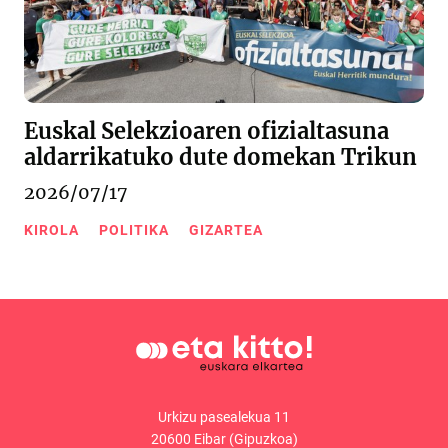
Euskal Selekzioaren ofizialtasuna
aldarrikatuko dute domekan Trikun
2026/07/17
KIROLA
POLITIKA
GIZARTEA
Urkizu pasealekua 11
20600 Eibar (Gipuzkoa)