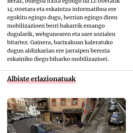
Beraz, bulegoa itxita egongo da 12:00etatik
14:00etara eta eskaintza informatiboa ere
egokitu egingo dugu, herrian egingo diren
mobilizazioen berri bakarrik emango
dugularik, webgunearen eta sare sozialen
bitartez. Gainera, barixakuan kaleratuko
dugun aldizkarian ere jarraipen berezia
eskainiko diegu biharko mobilizazioei.
Albiste erlazionatuak