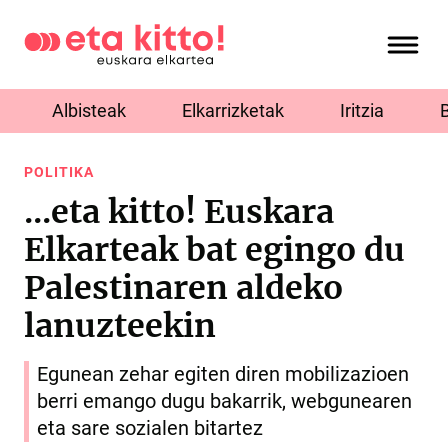
Albisteak
Elkarrizketak
Iritzia
POLITIKA
...eta kitto! Euskara
Elkarteak bat egingo du
Palestinaren aldeko
lanuzteekin
Egunean zehar egiten diren mobilizazioen
berri emango dugu bakarrik, webgunearen
eta sare sozialen bitartez