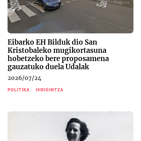
Eibarko EH Bilduk dio San
Kristobaleko mugikortasuna
hobetzeko bere proposamena
gauzatuko duela Udalak
2026/07/24
POLITIKA
HIRIGINTZA