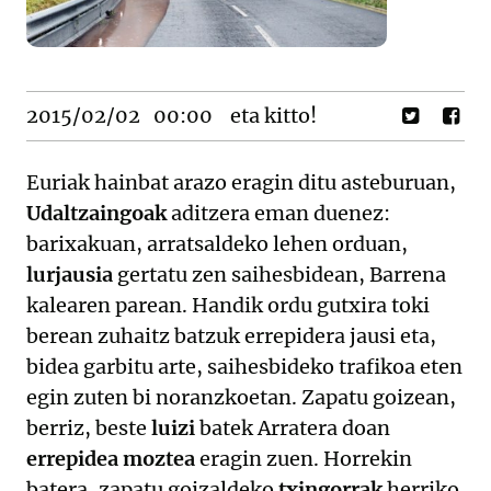
2015/02/02
00:00
eta kitto!
Euriak hainbat arazo eragin ditu asteburuan,
Udaltzaingoak
aditzera eman duenez:
barixakuan, arratsaldeko lehen orduan,
lurjausia
gertatu zen saihesbidean, Barrena
kalearen parean. Handik ordu gutxira toki
berean zuhaitz batzuk errepidera jausi eta,
bidea garbitu arte, saihesbideko trafikoa eten
egin zuten bi noranzkoetan. Zapatu goizean,
berriz, beste
luizi
batek Arratera doan
errepidea moztea
eragin zuen. Horrekin
batera, zapatu goizaldeko
txingorrak
herriko