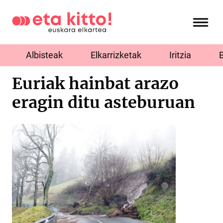
Albisteak
Elkarrizketak
Iritzia
Euriak hainbat arazo
eragin ditu asteburuan