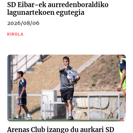
SD Eibar-ek aurredenboraldiko
lagunartekoen egutegia
2026/08/06
KIROLA
Arenas Club izango du aurkari SD