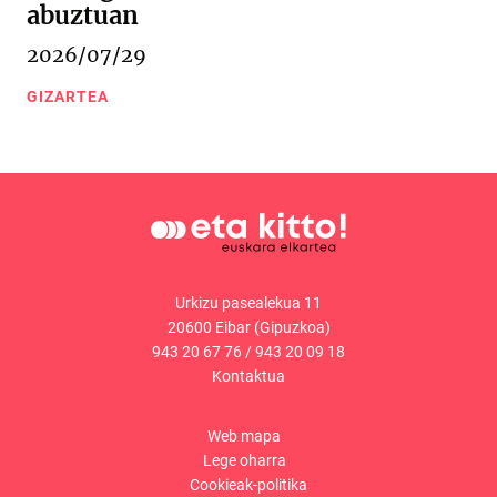
abuztuan
2026/07/29
GIZARTEA
Urkizu pasealekua 11
20600 Eibar (Gipuzkoa)
943 20 67 76
/
943 20 09 18
Kontaktua
Web mapa
Lege oharra
Cookieak-politika