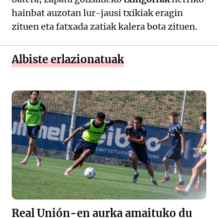
hainbat auzotan lur-jausi txikiak eragin
zituen eta fatxada zatiak kalera bota zituen.
Albiste erlazionatuak
Real Unión-en aurka amaituko du