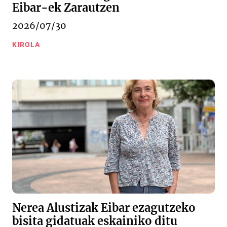
Eibar-ek Zarautzen
2026/07/30
KIROLA
Nerea Alustizak Eibar ezagutzeko
bisita gidatuak eskainiko ditu