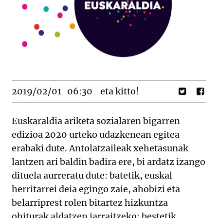
2019/02/01
06:30
eta kitto!
Euskaraldia ariketa sozialaren bigarren
edizioa 2020 urteko udazkenean egitea
erabaki dute. Antolatzaileak xehetasunak
lantzen ari baldin badira ere, bi ardatz izango
dituela aurreratu dute: batetik, euskal
herritarrei deia egingo zaie, ahobizi eta
belarriprest rolen bitartez hizkuntza
ohiturak aldatzen jarraitzeko; bestetik,