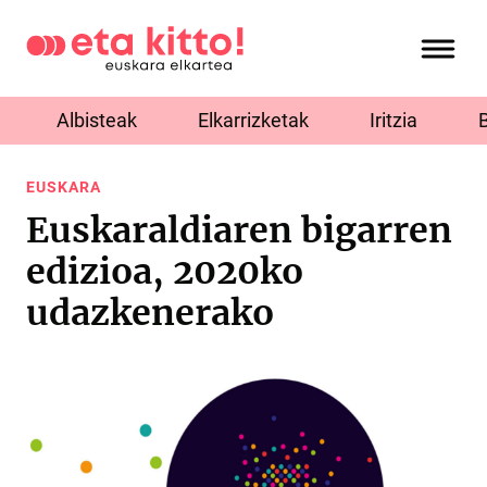
Albisteak
Elkarrizketak
Iritzia
EUSKARA
Euskaraldiaren bigarren
edizioa, 2020ko
udazkenerako