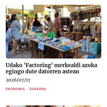
Udako 'Factoring' merkealdi azoka
egingo dute datorren astean
2026/07/17
EKONOMIA
EUSKARA