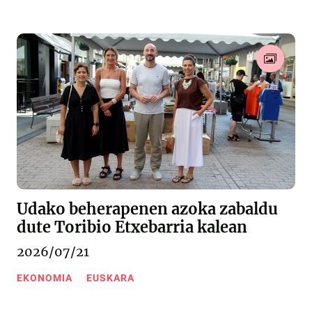
Udako beherapenen azoka zabaldu
dute Toribio Etxebarria kalean
2026/07/21
EKONOMIA
EUSKARA