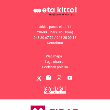
Urkizu pasealekua 11
20600 Eibar (Gipuzkoa)
943 20 67 76
/
943 20 09 18
Kontaktua
Web mapa
Lege oharra
Cookieak-politika