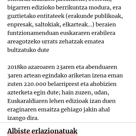
bigarren edizioko berrikuntza modura, era
guztietako entitateek (erakunde publikoak,
enpresak, saltokiak, elkarteak…) beraien
funtzionamenduan euskararen erabilera
areagotzeko urrats zehatzak ematea
bultzatuko dute
2018ko azaroaren 23aren eta abenduaren
3aren artean egindako ariketan izena eman
zuten 220.000 belarriprest eta ahobizien
azterketa egin dute; hain zuzen, udan,
Euskaraldiaren lehen edizioak izan duen
eraginaren emaitza gehiago jakin ahal
izango dira.
Albiste erlazionatuak