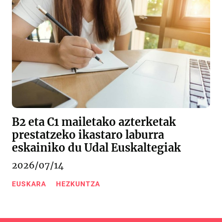
B2 eta C1 mailetako azterketak
prestatzeko ikastaro laburra
eskainiko du Udal Euskaltegiak
2026/07/14
EUSKARA
HEZKUNTZA