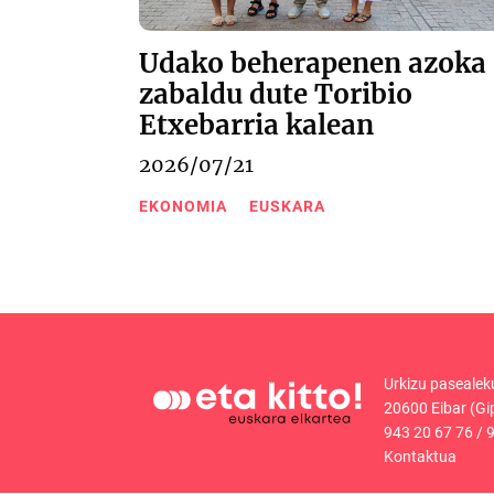
Udako beherapenen azoka
zabaldu dute Toribio
Etxebarria kalean
2026/07/21
EKONOMIA
EUSKARA
Urkizu pasealek
20600 Eibar (Gi
943 20 67 76
/
9
Kontaktua