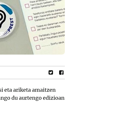
i eta ariketa amaitzen
zango du aurtengo edizioan