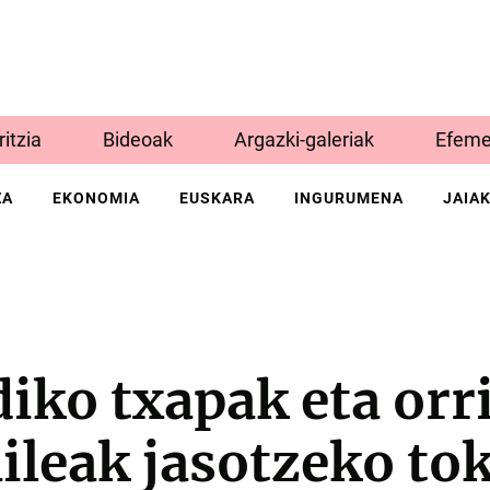
Iritzia
Bideoak
Argazki-galeriak
Efeme
ZA
EKONOMIA
EUSKARA
INGURUMENA
JAIA
iko txapak eta orr
leak jasotzeko to