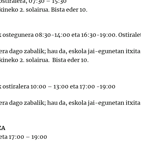
ostiralera, 07:30 – 15:30
neko 2. solairua. Bista eder 10.
k ostegunera 08:30-14:00 eta 16:30-19:00. Ostiral
ra dago zabalik; hau da, eskola jai-egunetan itxit
neko 2. solairua. Bista eder 10.
 ostiralera 10:00 – 13:00 eta 17:00 -19:00
ra dago zabalik; hau da, eskola jai-egunetan itxit
ZA
eta 17:00 – 19:00