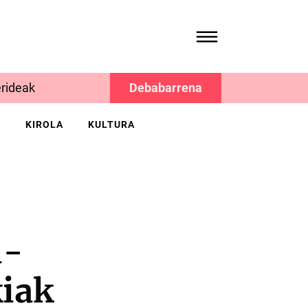
rideak
Debabarrena
K
KIROLA
KULTURA
i-
kiak