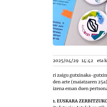
2025/04/29
14:42
eta k
ri zaigu gutxinaka-gutxin
den arte (maiatzaren 25a)
izena eman duen pertsona
1. EUSKARA ZERBITZUK