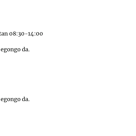
etan 08:30-14:00
a egongo da.
a egongo da.