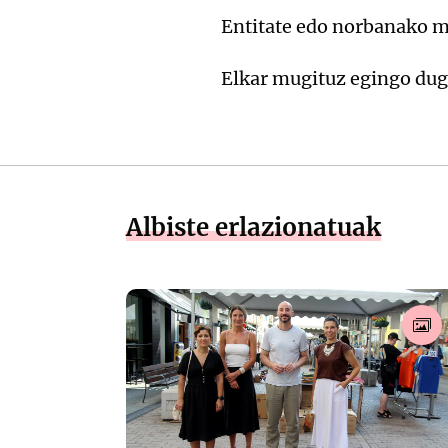
Entitate edo norbanako 
Elkar mugituz egingo dug
Albiste erlazionatuak