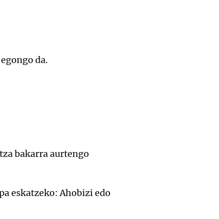
a egongo da.
ntza bakarra aurtengo
apa eskatzeko: Ahobizi edo