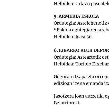
Helbidea: Urkizu pasealeku
5. ARMERIA ESKOLA
Ordutegia: Astelehenetik
*Eskola egutegiaren arabe
Helbidea: Isasi 36.
6. EIBARKO KLUB DEPO
Ordutegia: Asteartetik ost
Helbidea: Toribio Etxebarri
Gogoratu txapa eta orri m
edizioan izena emanda iza
Jasotzera joan aurretik, 
Belarriprest.