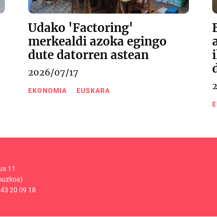
Udako 'Factoring'
merkealdi azoka egingo
dute datorren astean
2026/07/17
EKONOMIA
EUSKARA
E
ua 11
puzkoa)
43 20 09 18