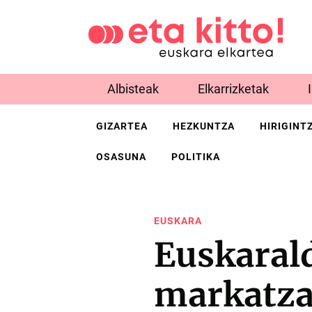
Albisteak
Elkarrizketak
GIZARTEA
HEZKUNTZA
HIRIGINT
OSASUNA
POLITIKA
EUSKARA
Euskarald
markatzai