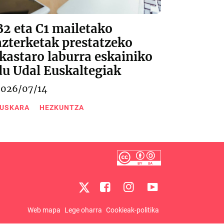
B2 eta C1 mailetako
azterketak prestatzeko
ikastaro laburra eskainiko
du Udal Euskaltegiak
2026/07/14
USKARA
HEZKUNTZA
Web mapa
Lege oharra
Cookieak-politika