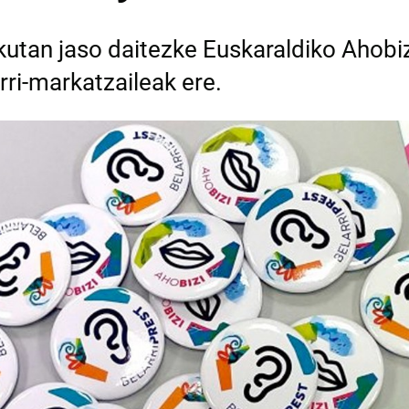
kutan jaso daitezke Euskaraldiko Ahobiz
rri-markatzaileak ere.