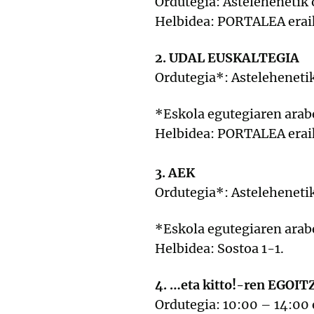
Ordutegia: Astelehenetik 
Helbidea: PORTALEA eraiki
2. UDAL EUSKALTEGIA
Ordutegia*: Asteleheneti
*Eskola egutegiaren arabe
Helbidea: PORTALEA eraiki
3. AEK
Ordutegia*: Astelehenetik
*Eskola egutegiaren arabe
Helbidea: Sostoa 1-1.
4. …eta kitto!-ren EGOIT
Ordutegia: 10:00 – 14:00 