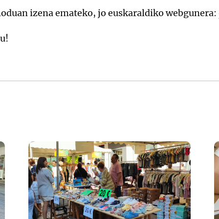
moduan izena emateko, jo euskaraldiko webgunera:
u!