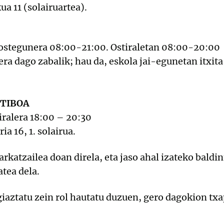
a 11 (solairuartea).
 ostegunera 08:00-21:00. Ostiraletan 08:00-20:00
ra dago zabalik; hau da, eskola jai-egunetan itxit
RTIBOA
iralera 18:00 – 20:30
a 16, 1. solairua.
arkatzailea doan direla, eta jaso ahal izateko baldi
tea dela.
egiaztatu zein rol hautatu duzuen, gero dagokion tx