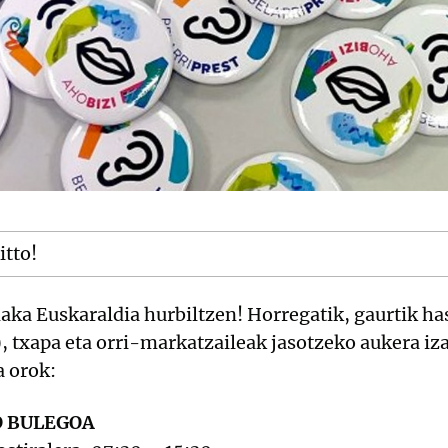
itto!
aka Euskaraldia hurbiltzen! Horregatik, gaurtik has
, txapa eta orri-markatzaileak jasotzeko aukera i
 orok:
O BULEGOA