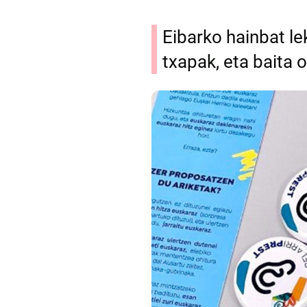
Eibarko hainbat le
txapak, eta baita o