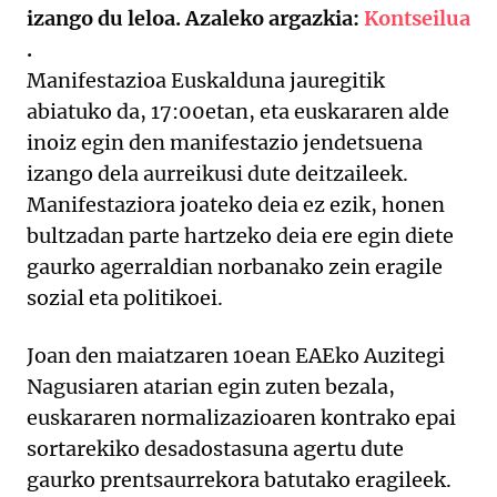
izango du leloa. Azaleko argazkia:
Kontseilua
.
Manifestazioa Euskalduna jauregitik
abiatuko da, 17:00etan, eta euskararen alde
inoiz egin den manifestazio jendetsuena
izango dela aurreikusi dute deitzaileek.
Manifestaziora joateko deia ez ezik, honen
bultzadan parte hartzeko deia ere egin diete
gaurko agerraldian norbanako zein eragile
sozial eta politikoei.
Joan den maiatzaren 10ean EAEko Auzitegi
Nagusiaren atarian egin zuten bezala,
euskararen normalizazioaren kontrako epai
sortarekiko desadostasuna agertu dute
gaurko prentsaurrekora batutako eragileek.