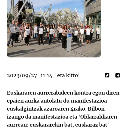
2023/09/27
11:14
eta kitto!
Euskararen aurrerabideen kontra egon diren
epaien aurka antolatu du manifestazioa
euskalgintzak azaroaren 4rako. Bilbon
izango da manifestazioa eta 'Oldarraldiaren
aurrean: euskararekin bat, euskaraz bat'