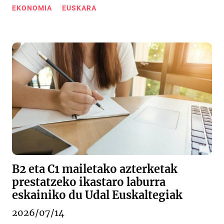
EKONOMIA
EUSKARA
B2 eta C1 mailetako azterketak
prestatzeko ikastaro laburra
eskainiko du Udal Euskaltegiak
2026/07/14