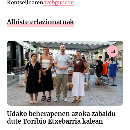
Kontseiluaren
webgunean
.
Albiste erlazionatuak
Udako beherapenen azoka zabaldu
dute Toribio Etxebarria kalean