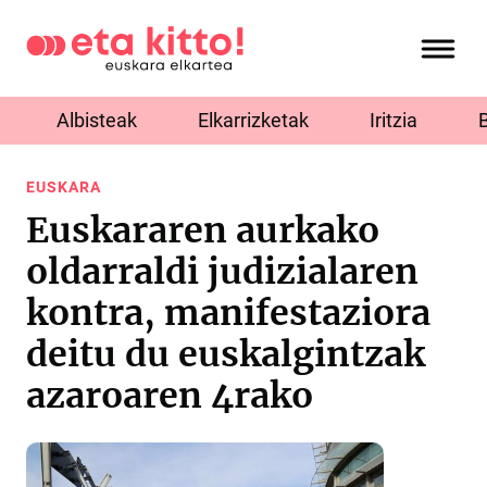
Albisteak
Elkarrizketak
Iritzia
EUSKARA
Euskararen aurkako
oldarraldi judizialaren
kontra, manifestaziora
deitu du euskalgintzak
azaroaren 4rako