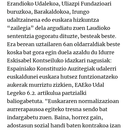
Erandioko Udalekoa, Uliazpi Fundazioari
buruzkoa, Barakaldokoa, Irungo
udaltzainena edo euskara hizkuntza
“zailegia” dela argudiatu zuen Laudioko
sententzia gogoratu dituzte, besteak beste.
Era berean uztailaren 6an oldarraldiak beste
koska bat gora egin duela azaldu du Idurre
Eskisabel Kontseiluko idazkari nagusiak:
Espainiako Konstituzio Auzitegiak udalerri
euskaldunei euskara hutsez funtzionatzeko
aukerak murriztu zizkien, EAEko Udal
Legeko 6.2. artikulua partzialki
baliogabetuta. "Euskararen normalizazioan
aurrerapausoa egiteko tresna sendo bat
indargabetu zuen. Baina, horrez gain,
adostasun sozial handi baten kontrakoa izan