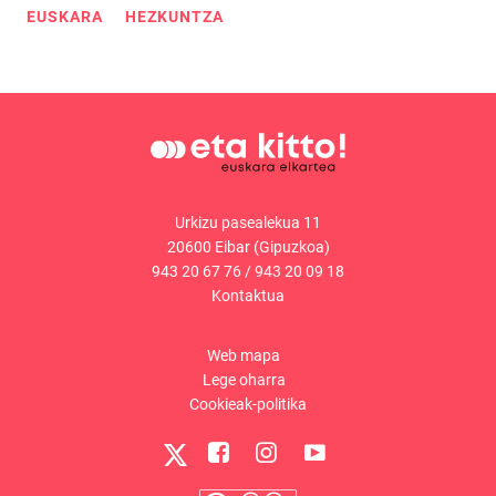
EUSKARA
HEZKUNTZA
Urkizu pasealekua 11
20600 Eibar (Gipuzkoa)
943 20 67 76
/
943 20 09 18
Kontaktua
Web mapa
Lege oharra
Cookieak-politika