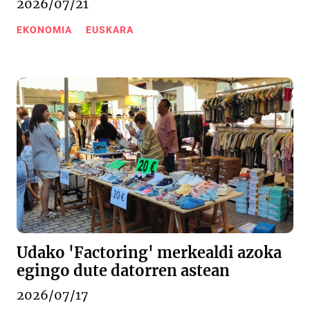
2026/07/21
EKONOMIA
EUSKARA
Udako 'Factoring' merkealdi azoka
egingo dute datorren astean
2026/07/17