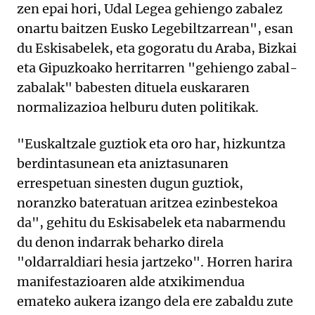
zen epai hori, Udal Legea gehiengo zabalez
onartu baitzen Eusko Legebiltzarrean", esan
du Eskisabelek, eta gogoratu du Araba, Bizkai
eta Gipuzkoako herritarren "gehiengo zabal-
zabalak" babesten dituela euskararen
normalizazioa helburu duten politikak.
"Euskaltzale guztiok eta oro har, hizkuntza
berdintasunean eta aniztasunaren
errespetuan sinesten dugun guztiok,
noranzko bateratuan aritzea ezinbestekoa
da", gehitu du Eskisabelek eta nabarmendu
du denon indarrak beharko direla
"oldarraldiari hesia jartzeko". Horren harira
manifestazioaren alde atxikimendua
emateko aukera izango dela ere zabaldu zute