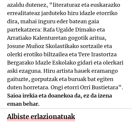
azaldu dutenez, “literaturaz eta euskarazko
errealitateaz jarduteko hiru idazle etorriko
dira, mahai inguru eder batean gaia
partekatzera: Rafa Ugalde Dimako eta
Arratiako Kalenturetan gogotik aritua,
Josune Muñoz Skolastikako sortzaile eta
olerki erotiko biltzailea eta Tere Irastortza
Bergarako Idazle Eskolako gidari eta olerkari
aski ezaguna. Hiru artista hauek eramango
gaituzte, gorputzak eta buruak bat egiten
duten horretara. Ongi etorri Orri Bustietara”.
Saioa irekia eta doanekoa da, ez da izena
eman behar.
Albiste erlazionatuak