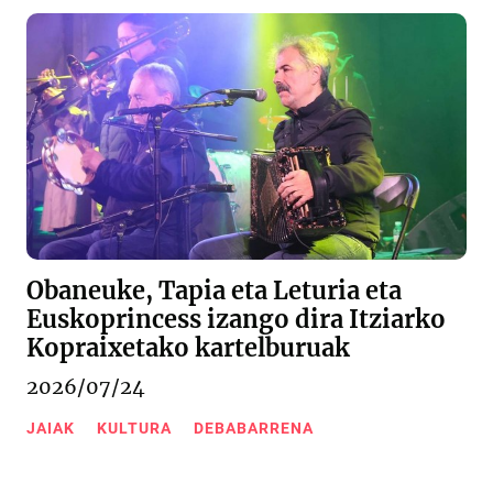
Obaneuke, Tapia eta Leturia eta
Euskoprincess izango dira Itziarko
Kopraixetako kartelburuak
2026/07/24
JAIAK
KULTURA
DEBABARRENA