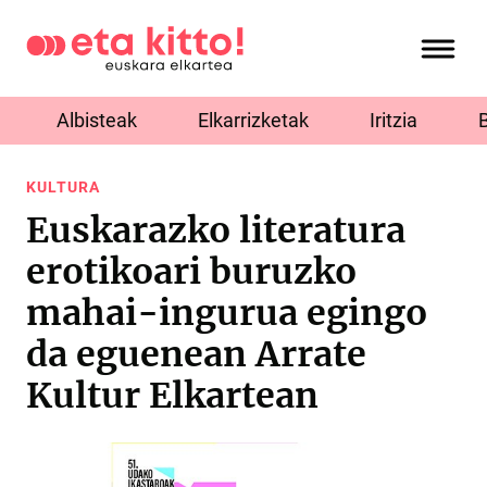
Albisteak
Elkarrizketak
Iritzia
KULTURA
Euskarazko literatura
erotikoari buruzko
mahai-ingurua egingo
da eguenean Arrate
Kultur Elkartean