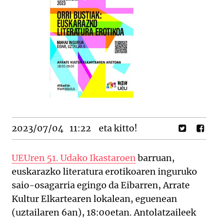
2023/07/04
11:22
eta kitto!
UEUren 51. Udako Ikastaroen
barruan,
euskarazko literatura erotikoaren inguruko
saio-osagarria egingo da Eibarren, Arrate
Kultur Elkartearen lokalean, eguenean
(uztailaren 6an), 18:00etan. Antolatzaileek