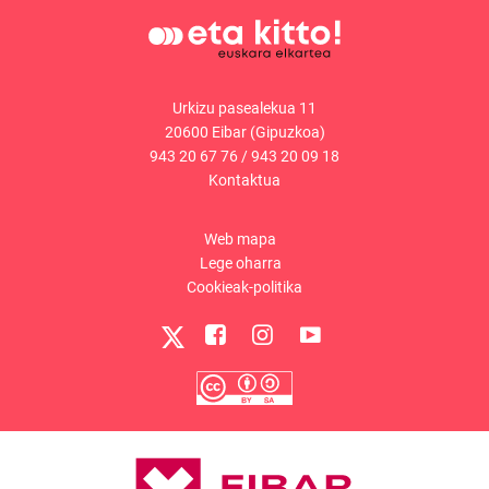
Urkizu pasealekua 11
20600 Eibar (Gipuzkoa)
943 20 67 76
/
943 20 09 18
Kontaktua
Web mapa
Lege oharra
Cookieak-politika