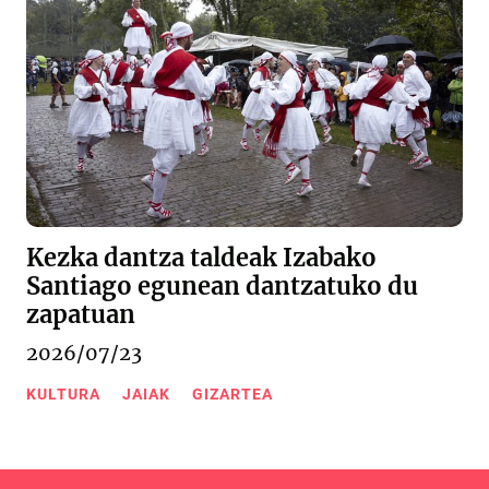
Kezka dantza taldeak Izabako
Santiago egunean dantzatuko du
zapatuan
2026/07/23
KULTURA
JAIAK
GIZARTEA