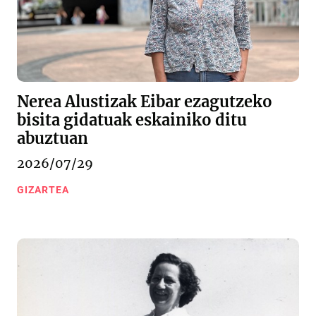
Nerea Alustizak Eibar ezagutzeko
bisita gidatuak eskainiko ditu
abuztuan
2026/07/29
GIZARTEA