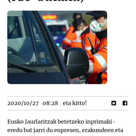
2020/10/27
08:28
eta kitto!
Eusko Jaurlaritzak betetzeko inprimaki-
eredu bat jarri du enpresen, erakundeen eta