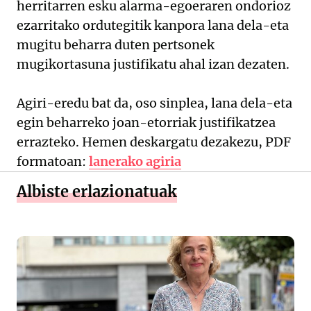
herritarren esku alarma-egoeraren ondorioz
ezarritako ordutegitik kanpora lana dela-eta
mugitu beharra duten pertsonek
mugikortasuna justifikatu ahal izan dezaten.
Agiri-eredu bat da, oso sinplea, lana dela-eta
egin beharreko joan-etorriak justifikatzea
errazteko. Hemen deskargatu dezakezu, PDF
formatoan:
lanerako agiria
Albiste erlazionatuak