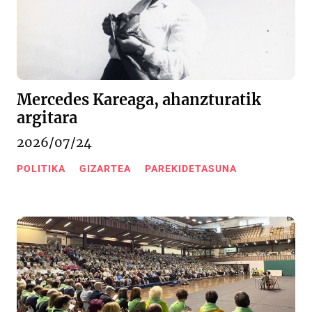
Mercedes Kareaga, ahanzturatik
argitara
2026/07/24
POLITIKA
GIZARTEA
PAREKIDETASUNA