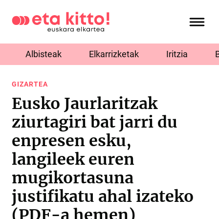
Albisteak
Elkarrizketak
Iritzia
GIZARTEA
Eusko Jaurlaritzak
ziurtagiri bat jarri du
enpresen esku,
langileek euren
mugikortasuna
justifikatu ahal izateko
(PDF-a hemen)