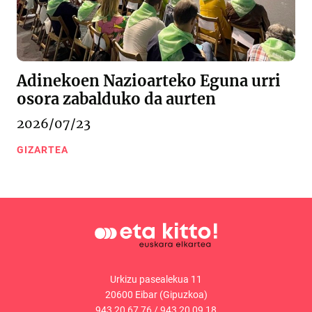
Adinekoen Nazioarteko Eguna urri
osora zabalduko da aurten
2026/07/23
GIZARTEA
Urkizu pasealekua 11
20600 Eibar (Gipuzkoa)
943 20 67 76
/
943 20 09 18