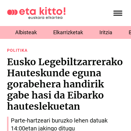
Albisteak
Elkarrizketak
Iritzia
POLITIKA
Eusko Legebiltzarrerako
Hauteskunde eguna
gorabehera handirik
gabe hasi da Eibarko
hauteslekuetan
Parte-hartzeari buruzko lehen datuak
14:00etan jakingo ditugu