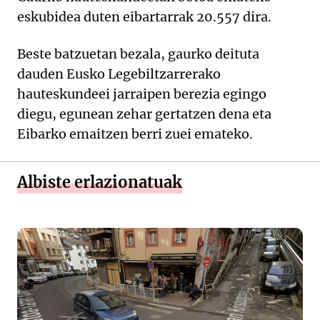
eskubidea duten eibartarrak 20.557 dira.
Beste batzuetan bezala, gaurko deituta
dauden Eusko Legebiltzarrerako
hauteskundeei jarraipen berezia egingo
diegu, egunean zehar gertatzen dena eta
Eibarko emaitzen berri zuei emateko.
Albiste erlazionatuak