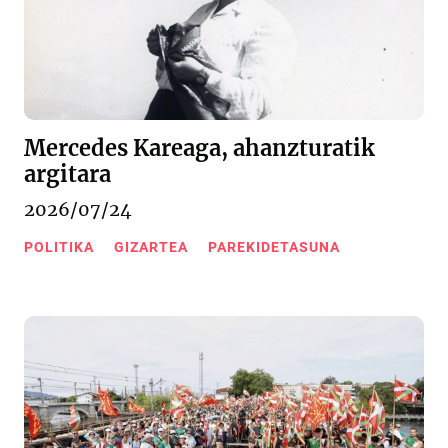
Mercedes Kareaga, ahanzturatik
argitara
2026/07/24
POLITIKA
GIZARTEA
PAREKIDETASUNA