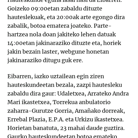
Goizeko 09:00etan zabaldu dituzte
hauteslekuak, eta 20:00ak arte egongo dira
zabalik, botoa ematera joateko. Parte-
hartzea nola doan jakiteko lehen datuak
14:00etan jakinaraziko dituzte eta, horiek
jakin bezain laster, webgune honetan
jakinaraziko ditugu guk ere.
Eibarren, iazko uztailean egin ziren
hauteskundeetan bezala, zazpi hautesleku
zabaldu dira gaur: Udaletxea, Arrateko Andra
Mari ikastetxea, Torrekua anbulatorio
zaharra-Gurutze Gorria, Amañako dorreak,
Errebal Plazia, E.P.A. eta Urkizu ikastetxea.
Horietan banatuta, 23 mahai daude guztira.
Gaurko hauteskundeetan botoa emateko