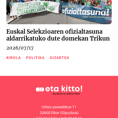
Euskal Selekzioaren ofizialtasuna
aldarrikatuko dute domekan Trikun
2026/07/17
KIROLA
POLITIKA
GIZARTEA
Urkizu pasealekua 11
20600 Eibar (Gipuzkoa)