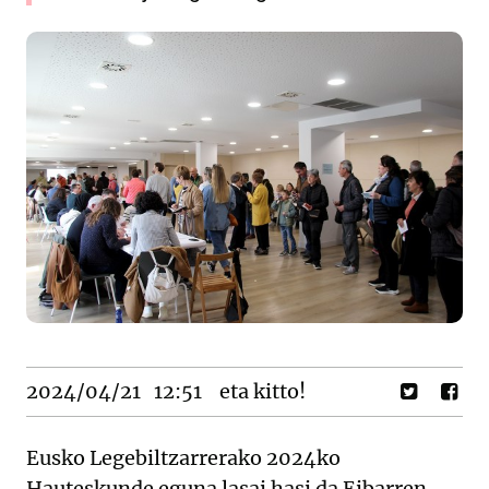
2024/04/21
12:51
eta kitto!
Eusko Legebiltzarrerako 2024ko
Hauteskunde eguna lasai hasi da Eibarren.