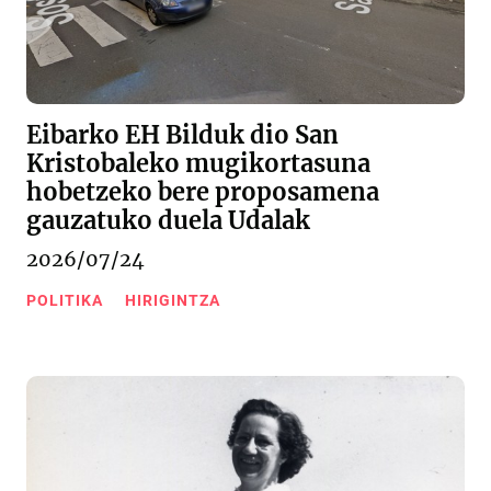
Eibarko EH Bilduk dio San
Kristobaleko mugikortasuna
hobetzeko bere proposamena
gauzatuko duela Udalak
2026/07/24
POLITIKA
HIRIGINTZA