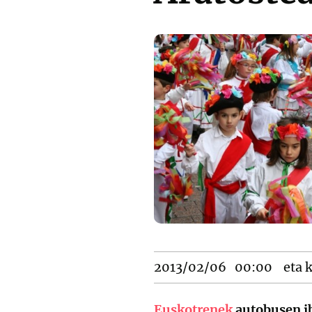
2013/02/06
00:00
eta k
Euskotrenek
autobusen ib