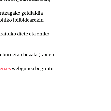
Untzagako geldialdia
 ohiko ibilbidearekin
raituko diete eta ohiko
teburuetan bezala (taxien
en.es
webgunea begiratu