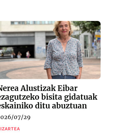
Nerea Alustizak Eibar
ezagutzeko bisita gidatuak
eskainiko ditu abuztuan
2026/07/29
IZARTEA