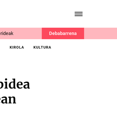
rideak
Debabarrena
K
KIROLA
KULTURA
bidea
ean