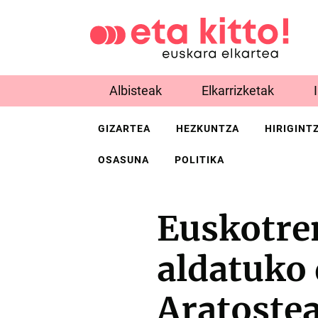
Albisteak
Elkarrizketak
GIZARTEA
HEZKUNTZA
HIRIGINT
OSASUNA
POLITIKA
Euskotre
aldatuko 
Aratostea