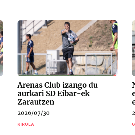
Arenas Club izango du
aurkari SD Eibar-ek
Zarautzen
2026/07/30
KIROLA
G