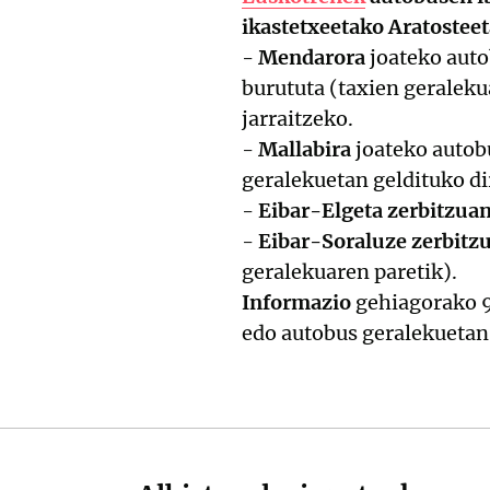
ikastetxeetako Aratosteet
-
Mendarora
joateko auto
burututa (taxien geraleku
jarraitzeko.
-
Mallabira
joateko autobu
geralekuetan geldituko di
-
Eibar-Elgeta zerbitzua
-
Eibar-Soraluze zerbitz
geralekuaren paretik).
Informazio
gehiagorako 
edo autobus geralekuetan 