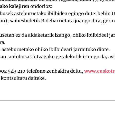
ako kalejiren
ondorioz:
busek asteburuetako ibilbidea egingo dute: behin 
an), saihesbidetik Bidebarrietara joango dira, gero
setan ez da aldaketarik izango, ohiko ibilbideei jar
ra.
n
asteburuetako ohiko ibilbideari jarraituko diote.
uan
, autobusa Untzagako geralekutik irtengo da, as
902 543 210
telefono
zenbakira deitu,
www.euskotr
kontsultatu daiteke.