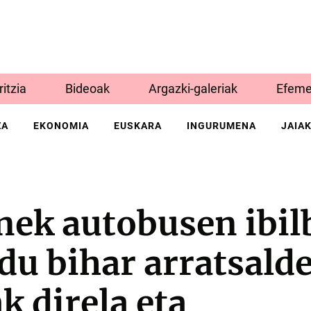
Iritzia
Bideoak
Argazki-galeriak
Efeme
ZA
EKONOMIA
EUSKARA
INGURUMENA
JAIA
nek autobusen ibil
du bihar arratsald
k direla eta