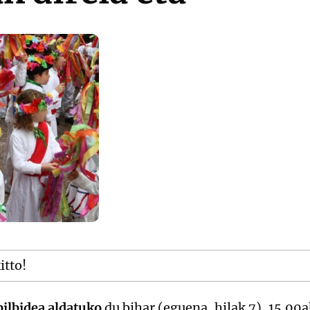
itto!
ilbidea aldatuko
du bihar (eguena, hilak 7), 15.00a