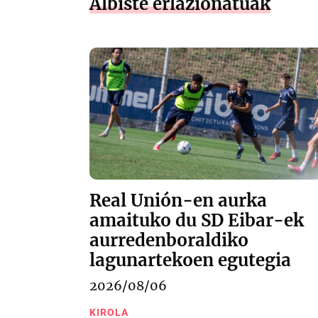
Albiste erlazionatuak
Real Unión-en aurka
amaituko du SD Eibar-ek
aurredenboraldiko
lagunartekoen egutegia
2026/08/06
KIROLA