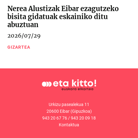
Nerea Alustizak Eibar ezagutzeko
bisita gidatuak eskainiko ditu
abuztuan
2026/07/29
GIZARTEA
Urkizu pasealekua 11
20600 Eibar (Gipuzkoa)
943 20 67 76
/
943 20 09 18
Kontaktua