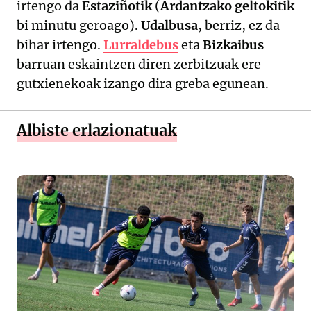
irtengo da
Estaziñotik
(
Ardantzako geltokitik
bi minutu geroago).
Udalbusa
, berriz, ez da
bihar irtengo.
Lurraldebus
eta
Bizkaibus
barruan eskaintzen diren zerbitzuak ere
gutxienekoak izango dira greba egunean.
Albiste erlazionatuak