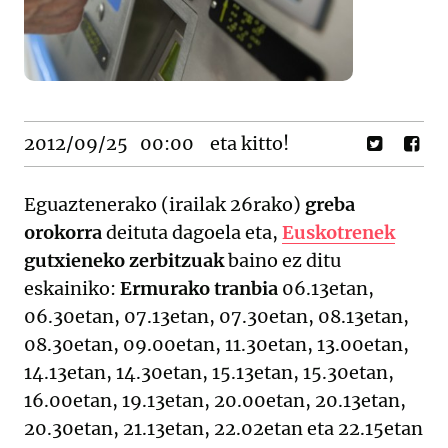
2012/09/25
00:00
eta kitto!
Eguaztenerako (irailak 26rako)
greba
orokorra
deituta dagoela eta,
Euskotrenek
gutxieneko zerbitzuak
baino ez ditu
eskainiko:
Ermurako tranbia
06.13etan,
06.30etan, 07.13etan, 07.30etan, 08.13etan,
08.30etan, 09.00etan, 11.30etan, 13.00etan,
14.13etan, 14.30etan, 15.13etan, 15.30etan,
16.00etan, 19.13etan, 20.00etan, 20.13etan,
20.30etan, 21.13etan, 22.02etan eta 22.15etan